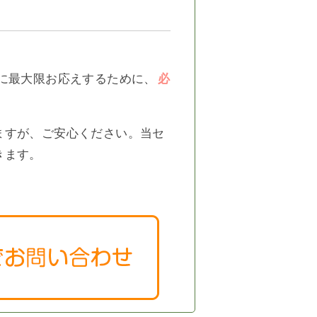
に最大限お応えするために、
必
ますが、ご安心ください。当セ
きます。