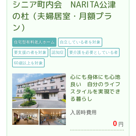
シニア町内会 NARITA公津
の杜（夫婦居室・月額プラ
ン）
住宅型有料老人ホーム
自立している者を対象
要支援の者を対象
認知症
要介護を必要としている者
60歳以上を対象
心にも身体にも心地
良い 自分のライフ
スタイルを実現でき
る暮らし
入居時費用
0
円