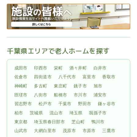
千葉県エリアで老人ホームを探す
成田市
印西市
栄町
酒々井町
白井市
佐倉市
四街道市
八千代市
富里市
香取市
神崎町
多古町
東庄町
銚子市
旭市
匝瑳市
八街市
船橋市
市川市
浦安市
習志野市
松戸市
千葉市
野田市
鎌ヶ谷市
柏市
茨城県
流山市
埼玉県
我孫子市
東京都
埼玉県春日部市
芝山町
鴨川市
山武市
大網白里市
茂原市
市原市
三鷹市