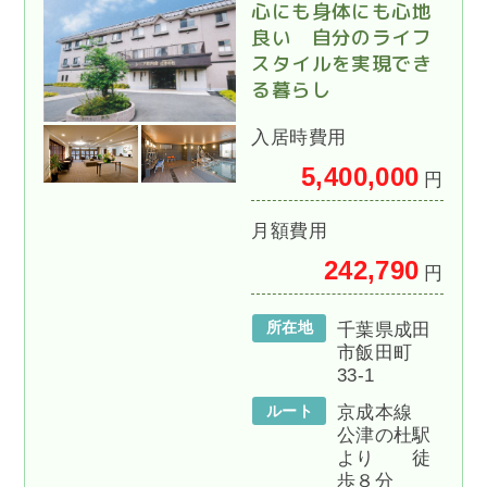
心にも身体にも心地
良い 自分のライフ
スタイルを実現でき
る暮らし
入居時費用
5,400,000
円
月額費用
242,790
円
所在地
千葉県成田
市飯田町
33-1
ルート
京成本線
公津の杜駅
より 徒
歩８分