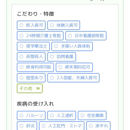
こだわり・特徴
即入居可
体験入居可
24時間介護士常駐
日中看護師常駐
理学療法士
手厚い人員体制
夜間有人
訪問看護
終身利用可能
終末期対応可
個室あり
2人部屋、夫婦入居可
その他
疾病の受け入れ
バルーン
人工透析
在宅酸素
肝炎
人工肛門・ストマ
床ずれ