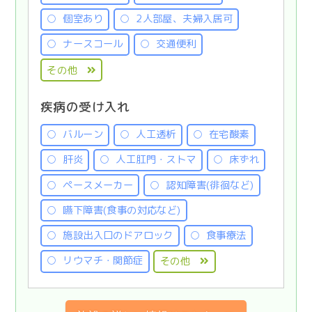
個室あり
2人部屋、夫婦入居可
ナースコール
交通便利
その他
疾病の受け入れ
バルーン
人工透析
在宅酸素
肝炎
人工肛門・ストマ
床ずれ
ペースメーカー
認知障害(徘徊など)
嚥下障害(食事の対応など)
施設出入口のドアロック
食事療法
リウマチ・関節症
その他