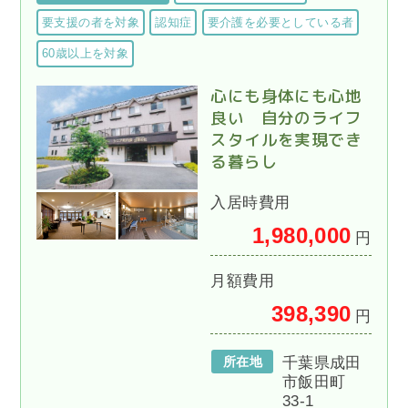
要支援の者を対象
認知症
要介護を必要としている者
60歳以上を対象
心にも身体にも心地
良い 自分のライフ
スタイルを実現でき
る暮らし
入居時費用
1,980,000
円
月額費用
398,390
円
所在地
千葉県成田
市飯田町
33-1