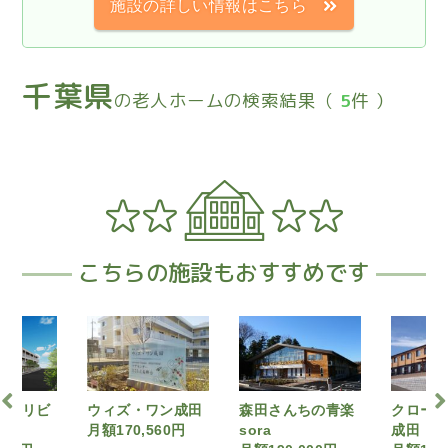
施設の詳しい情報はこちら
千葉県
の老人ホームの検索結果（
5
件 ）
こちらの施設もおすすめです
ワン成田
森田さんちの青楽
クローバーホーム
森田さ
560円
sora
成田
月額285