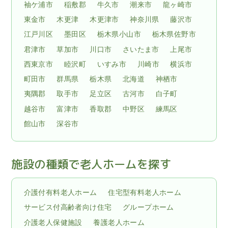
袖ケ浦市
稲敷郡
牛久市
潮来市
龍ヶ崎市
東金市
木更津
木更津市
神奈川県
藤沢市
江戸川区
墨田区
栃木県小山市
栃木県佐野市
君津市
草加市
川口市
さいたま市
上尾市
西東京市
睦沢町
いすみ市
川崎市
横浜市
町田市
群馬県
栃木県
北海道
神栖市
夷隅郡
取手市
足立区
古河市
白子町
越谷市
富津市
香取郡
中野区
練馬区
館山市
深谷市
施設の種類で老人ホームを探す
介護付有料老人ホーム
住宅型有料老人ホーム
サービス付高齢者向け住宅
グループホーム
介護老人保健施設
養護老人ホーム