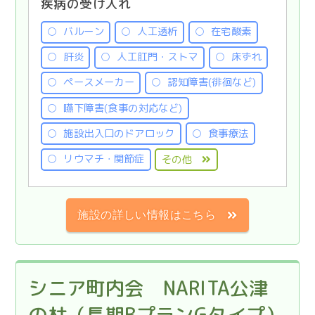
疾病の受け入れ
バルーン
人工透析
在宅酸素
肝炎
人工肛門・ストマ
床ずれ
ペースメーカー
認知障害(徘徊など)
嚥下障害(食事の対応など)
施設出入口のドアロック
食事療法
リウマチ・関節症
その他
施設の詳しい情報はこちら
シニア町内会 NARITA公津
の杜（長期BプランGタイプ）