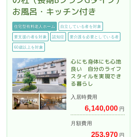
お風呂・キッチン付き
住宅型有料老人ホーム
自立している者を対象
要支援の者を対象
認知症
要介護を必要としている者
60歳以上を対象
心にも身体にも心地
良い 自分のライフ
スタイルを実現でき
る暮らし
入居時費用
6,140,000
円
月額費用
253,970
円