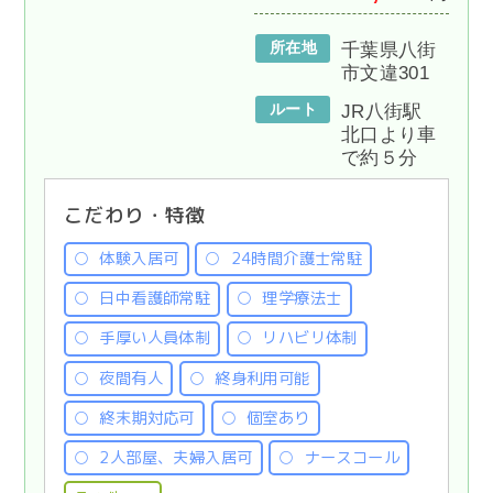
所在地
千葉県八街
市文違301
ルート
JR八街駅
北口より車
で約５分
こだわり・特徴
体験入居可
24時間介護士常駐
日中看護師常駐
理学療法士
手厚い人員体制
リハビリ体制
夜間有人
終身利用可能
終末期対応可
個室あり
2人部屋、夫婦入居可
ナースコール