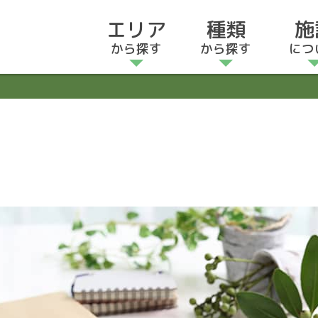
エリア
種類
施
から探す
から探す
につ