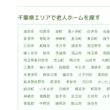
千葉県エリアで老人ホームを探す
成田市
印西市
栄町
酒々井町
白井市
佐
富里市
香取市
神崎町
多古町
東庄町
銚
八街市
船橋市
市川市
浦安市
習志野市
鎌ヶ谷市
柏市
茨城県
流山市
埼玉県
我
埼玉県春日部市
芝山町
鴨川市
山武市
大網
三鷹市
袖ケ浦市
稲敷郡
牛久市
潮来市
木更津市
神奈川県
藤沢市
江戸川区
墨田区
栃木県佐野市
君津市
草加市
川口市
さいた
睦沢町
いすみ市
川崎市
横浜市
町田市
神栖市
夷隅郡
取手市
足立区
古河市
白
香取郡
中野区
練馬区
館山市
深谷市