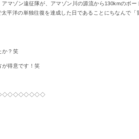
デス・アマゾン遠征隊が、アマゾン川の源流から130kmの
ットで太平洋の単独往復を達成した日であることにちなんで
たか？笑
方が得意です！笑
◇◇◇◇◇◇◇◇◇