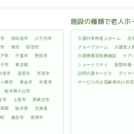
施設の種類で老人ホ
倉市
四街道市
八千代市
介護付有料老人ホーム
住
子市
旭市
匝瑳市
グループホーム
介護老人
松戸市
千葉市
野田市
介護療養型医療施設
ケア
孫子市
東京都
ショートステイ
新型特養
白里市
茂原市
市原市
訪問介護サービス
デイサ
龍ヶ崎市
東金市
木更津
サービス付き高齢者向け住宅
栃木県小山市
ま市
上尾市
西東京市
群馬県
栃木県
北海道
子町
越谷市
富津市