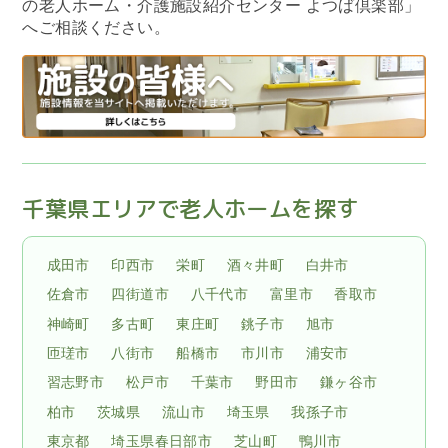
の老人ホーム・介護施設紹介センター よつば倶楽部」
へご相談ください。
千葉県エリアで老人ホームを探す
成田市
印西市
栄町
酒々井町
白井市
佐倉市
四街道市
八千代市
富里市
香取市
神崎町
多古町
東庄町
銚子市
旭市
匝瑳市
八街市
船橋市
市川市
浦安市
習志野市
松戸市
千葉市
野田市
鎌ヶ谷市
柏市
茨城県
流山市
埼玉県
我孫子市
東京都
埼玉県春日部市
芝山町
鴨川市