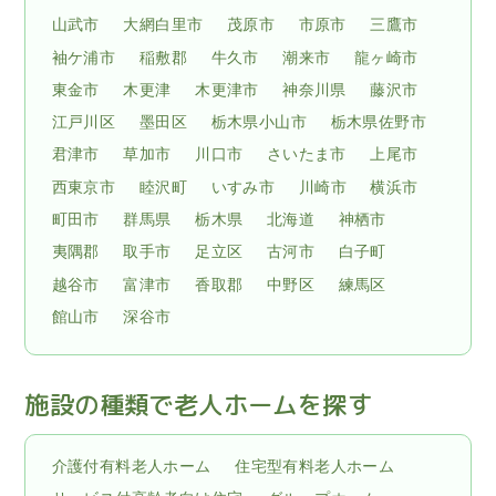
山武市
大網白里市
茂原市
市原市
三鷹市
袖ケ浦市
稲敷郡
牛久市
潮来市
龍ヶ崎市
東金市
木更津
木更津市
神奈川県
藤沢市
江戸川区
墨田区
栃木県小山市
栃木県佐野市
君津市
草加市
川口市
さいたま市
上尾市
西東京市
睦沢町
いすみ市
川崎市
横浜市
町田市
群馬県
栃木県
北海道
神栖市
夷隅郡
取手市
足立区
古河市
白子町
越谷市
富津市
香取郡
中野区
練馬区
館山市
深谷市
施設の種類で老人ホームを探す
介護付有料老人ホーム
住宅型有料老人ホーム