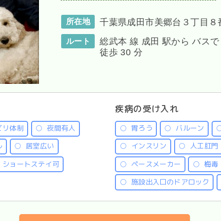
千葉県成田市美郷台３丁目８
所在地
総武本 線 成田 駅から バスで 
ルート
徒歩 30 分
疾病の受け入れ
ビリ体制
夜間有人
胃ろう
バルーン
ル
居室広い
インスリン
人工肛門
ショートステイ可
ペースメーカー
梅毒
施設出入口のドアロック