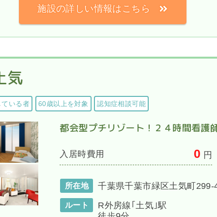
施設の詳しい情報はこちら
土気
している者
60歳以上を対象
認知症相談可能
都会型プチリゾート！２４時間看護
0
入居時費用
円
千葉県千葉市緑区土気町299-
所在地
R外房線｢土気｣駅
ルート
徒歩9分