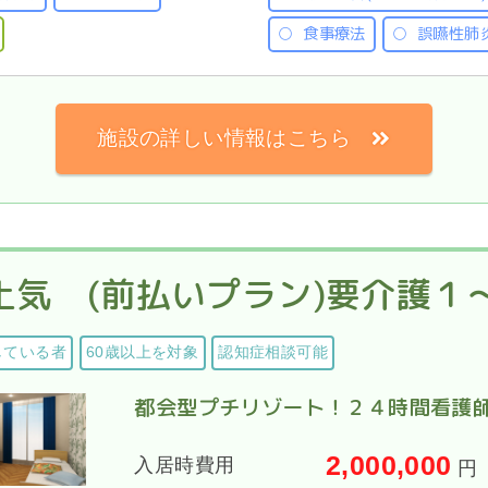
食事療法
誤嚥性肺
施設の詳しい情報はこちら
気 (前払いプラン)要介護１
している者
60歳以上を対象
認知症相談可能
都会型プチリゾート！２４時間看護
2,000,000
入居時費用
円