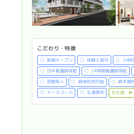
こだわり・特徴
新規オープン
体験入居可
24時
日中看護師常駐
24時間看護師常駐
夜間有人
終身利用可能
終末期
ナースコール
交通便利
その他