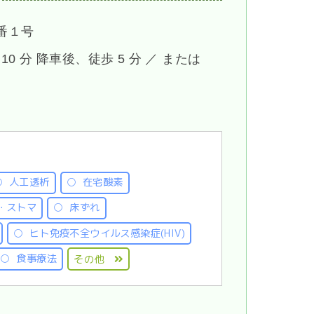
番１号
10 分 降車後、徒歩 5 分 ／ または
人工透析
在宅酸素
・ストマ
床ずれ
ヒト免疫不全ウイルス感染症(HIV)
食事療法
その他