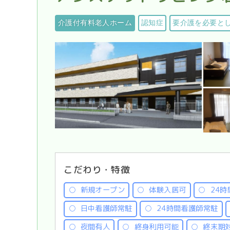
介護付有料老人ホーム
認知症
要介護を必要と
こだわり・特徴
新規オープン
体験入居可
24時
日中看護師常駐
24時間看護師常駐
夜間有人
終身利用可能
終末期