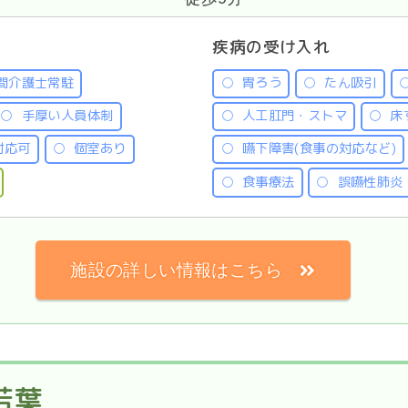
疾病の受け入れ
間介護士常駐
胃ろう
たん吸引
手厚い人員体制
人工肛門・ストマ
床
対応可
個室あり
嚥下障害(食事の対応など)
食事療法
誤嚥性肺炎
施設の詳しい情報はこちら
若葉