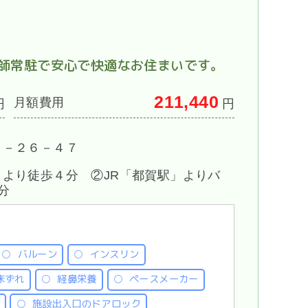
師常駐で安心で快適なお住まいです。
211,440
月額費用
円
円
２－２６－４７
より徒歩４分 ②JR「都賀駅」よりバ
分
バルーン
インスリン
床ずれ
経鼻栄養
ペースメーカー
施設出入口のドアロック