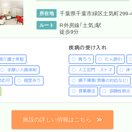
千葉県千葉市緑区土気町299-
所在地
R外房線｢土気｣駅
ルート
徒歩9分
疾病の受け入れ
間介護士常駐
胃ろう
たん吸引
手厚い人員体制
人工肛門・ストマ
床
対応可
個室あり
嚥下障害(食事の対応など)
食事療法
誤嚥性肺炎
施設の詳しい情報はこちら