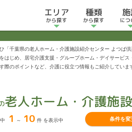
エリア
種類
施
から探す
から探す
につ
ひ「千葉県の老人ホーム・介護施設紹介センター よつば
をはじめ、居宅介護支援・グループホーム・デイサービス
す際のポイントなど、介護に役立つ情報もご紹介していま
老人ホーム・介護施
の
1
10
条件を変
件中
～
件 を表示中