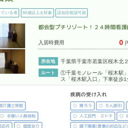
している者
60歳以上を対象
認知症相談可能
都会型プチリゾート！２４時間看護
0
入居時費用
千葉県千葉市若葉区桜木北
所在地
①千葉モノレール「桜木駅」
ルート
ス「桜木駅入口」下車徒歩1
疾病の受け入れ
間介護士常駐
胃ろう
たん吸引
手厚い人員体制
人工肛門・ストマ
対応可
個室あり
嚥下障害(食事の対応など)