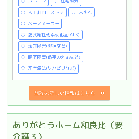
バルーン
在宅酸素
人工肛門・ストマ
床ずれ
ペースメーカー
筋萎縮性側索硬化症(ALS)
認知障害(徘徊など)
嚥下障害(食事の対応など)
理学療法(リハビリなど)
施設の詳しい情報はこちら
ありがとうホーム和良比（要
介護３）