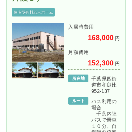
住宅型有料老人ホーム
入居時費用
168,000
円
月額費用
152,300
円
所在地
千葉県四街
道市和良比
952-137
ルート
バス利用の
場合
千葉内陸
バスで乗車
１０分、自