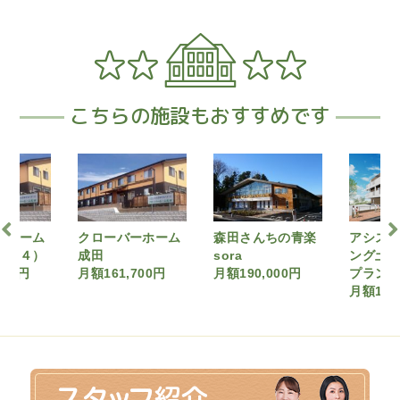
こちらの施設もおすすめです
クローバーホーム
森田さんちの青楽
アシステッドリビ
成田
sora
ング土気 (前払い
月額161,700円
月額190,000円
プラン)要介護１～
月額171,440円