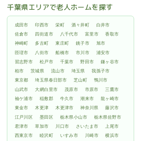
千葉県エリアで老人ホームを探す
成田市
印西市
栄町
酒々井町
白井市
佐倉市
四街道市
八千代市
富里市
香取市
神崎町
多古町
東庄町
銚子市
旭市
匝瑳市
八街市
船橋市
市川市
浦安市
習志野市
松戸市
千葉市
野田市
鎌ヶ谷市
柏市
茨城県
流山市
埼玉県
我孫子市
東京都
埼玉県春日部市
芝山町
鴨川市
山武市
大網白里市
茂原市
市原市
三鷹市
袖ケ浦市
稲敷郡
牛久市
潮来市
龍ヶ崎市
東金市
木更津
木更津市
神奈川県
藤沢市
江戸川区
墨田区
栃木県小山市
栃木県佐野市
君津市
草加市
川口市
さいたま市
上尾市
西東京市
睦沢町
いすみ市
川崎市
横浜市