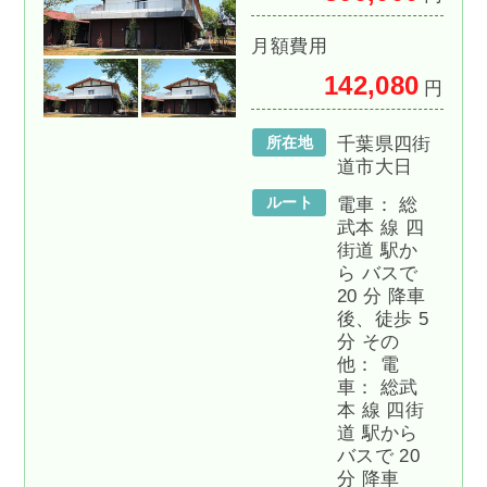
月額費用
142,080
円
所在地
千葉県四街
道市大日
ルート
電車： 総
武本 線 四
街道 駅か
ら バスで
20 分 降車
後、徒歩 5
分 その
他： 電
車： 総武
本 線 四街
道 駅から
バスで 20
分 降車