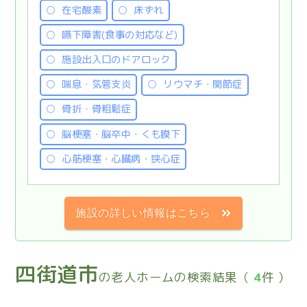
在宅酸素
床ずれ
嚥下障害(食事の対応など)
施設出入口のドアロック
喘息・気管支炎
リウマチ・関節症
骨折・骨粗鬆症
脳梗塞・脳卒中・くも膜下
心筋梗塞・心臓病・狭心症
施設の詳しい情報はこちら
四街道市
の老人ホームの検索結果（
4
件 ）