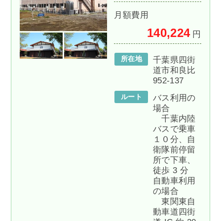
月額費用
140,224
円
所在地
千葉県四街
道市和良比
952-137
ルート
バス利用の
場合
千葉内陸
バスで乗車
１０分、自
衛隊前停留
所で下車、
徒歩 3 分
自動車利用
の場合
東関東自
動車道四街