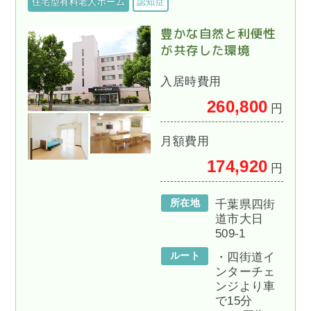
住宅型有料老人ホーム
認知症
豊かな自然と利便性
が共存した環境
入居時費用
260,800
円
月額費用
174,920
円
所在地
千葉県四街
道市大日
509-1
ルート
・四街道イ
ンターチェ
ンジより車
で15分