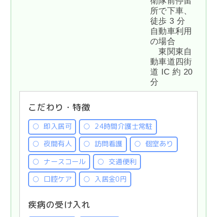
衛隊前停留
所で下車、
徒歩 3 分
自動車利用
の場合
東関東自
動車道四街
道 IC 約 20
分
こだわり・特徴
即入居可
24時間介護士常駐
夜間有人
訪問看護
個室あり
ナースコール
交通便利
口腔ケア
入居金0円
疾病の受け入れ