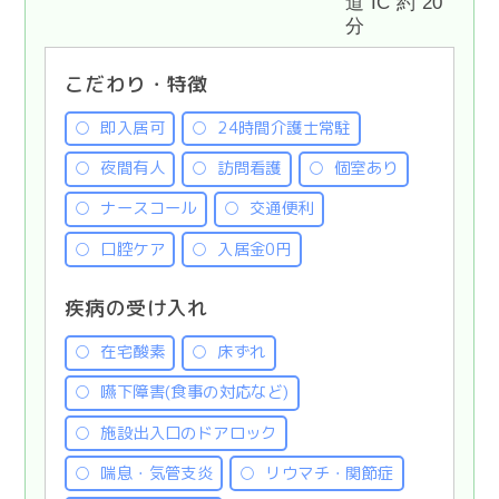
道 IC 約 20
分
こだわり・特徴
即入居可
24時間介護士常駐
夜間有人
訪問看護
個室あり
ナースコール
交通便利
口腔ケア
入居金0円
疾病の受け入れ
在宅酸素
床ずれ
嚥下障害(食事の対応など)
施設出入口のドアロック
喘息・気管支炎
リウマチ・関節症