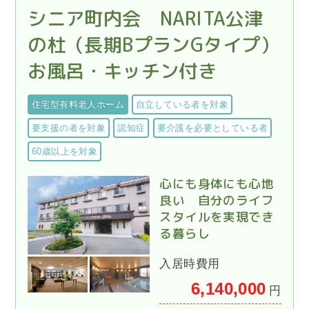
シニア町内会 NARITA公津
の杜（長期BプランGタイプ）
お風呂・キッチン付き
住宅型有料老人ホーム
自立している者を対象
要支援の者を対象
認知症
要介護を必要としている者
60歳以上を対象
心にも身体にも心地
良い 自分のライフ
スタイルを実現でき
る暮らし
入居時費用
6,140,000
円