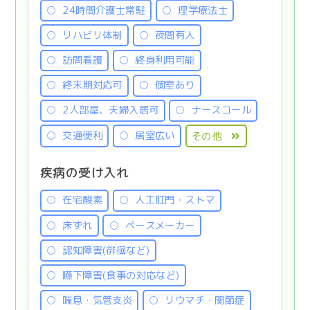
24時間介護士常駐
理学療法士
リハビリ体制
夜間有人
訪問看護
終身利用可能
終末期対応可
個室あり
2人部屋、夫婦入居可
ナースコール
交通便利
居室広い
その他
疾病の受け入れ
在宅酸素
人工肛門・ストマ
床ずれ
ペースメーカー
認知障害(徘徊など)
嚥下障害(食事の対応など)
喘息・気管支炎
リウマチ・関節症