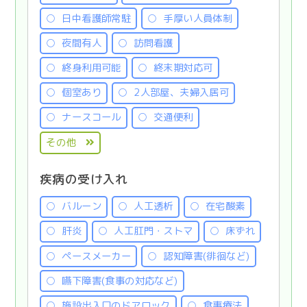
日中看護師常駐
手厚い人員体制
夜間有人
訪問看護
終身利用可能
終末期対応可
個室あり
2人部屋、夫婦入居可
ナースコール
交通便利
その他
疾病の受け入れ
バルーン
人工透析
在宅酸素
肝炎
人工肛門・ストマ
床ずれ
ペースメーカー
認知障害(徘徊など)
嚥下障害(食事の対応など)
施設出入口のドアロック
食事療法