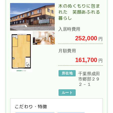
木のぬくもりに包ま
れた 笑顔あふれる
暮らし
入居時費用
252,000
円
月額費用
161,700
円
所在地
千葉県成田
市郷部２９
２－１
ルート
こだわり・特徴