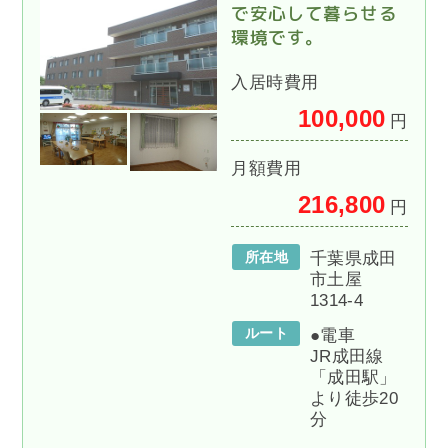
で安心して暮らせる
環境です。
入居時費用
100,000
円
月額費用
216,800
円
所在地
千葉県成田
市土屋
1314-4
ルート
●電車
JR成田線
「成田駅」
より徒歩20
分