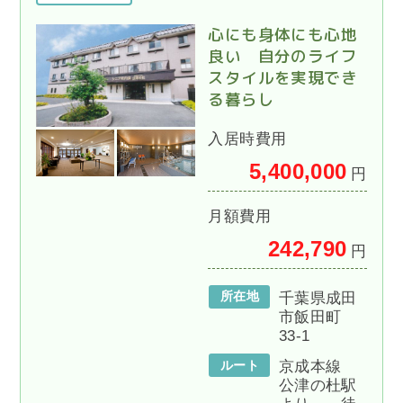
心にも身体にも心地
良い 自分のライフ
スタイルを実現でき
る暮らし
入居時費用
5,400,000
円
月額費用
242,790
円
所在地
千葉県成田
市飯田町
33-1
ルート
京成本線
公津の杜駅