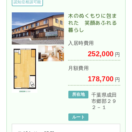
認知症相談可能
木のぬくもりに包ま
れた 笑顔あふれる
暮らし
入居時費用
252,000
円
月額費用
178,700
円
所在地
千葉県成田
市郷部２９
２－１
ルート