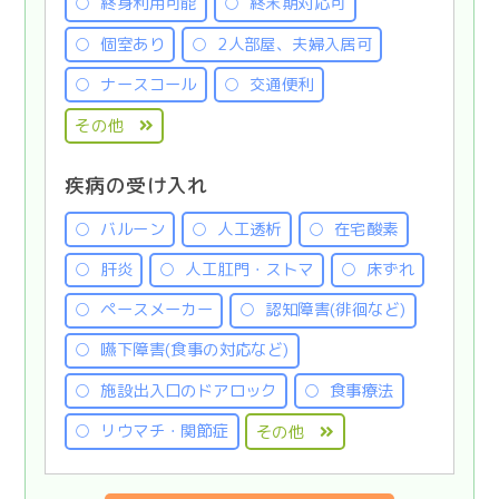
終身利用可能
終末期対応可
個室あり
2人部屋、夫婦入居可
ナースコール
交通便利
その他
疾病の受け入れ
バルーン
人工透析
在宅酸素
肝炎
人工肛門・ストマ
床ずれ
ペースメーカー
認知障害(徘徊など)
嚥下障害(食事の対応など)
施設出入口のドアロック
食事療法
リウマチ・関節症
その他