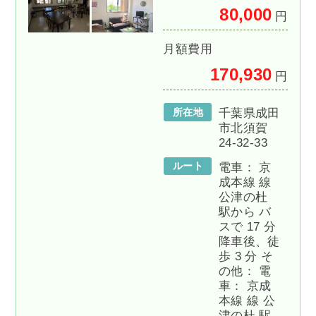
80,000
円
月額費用
170,930
円
所在地
千葉県成田
市北須賀
24-32-33
ルート
電車： 京
成本線 線
公津の杜
駅から バ
スで 17 分
降車後、徒
歩 3 分 そ
の他： 電
車： 京成
本線 線 公
津の杜 駅