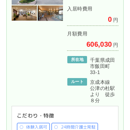
入居時費用
0
円
月額費用
606,030
円
所在地
千葉県成田
市飯田町
33-1
ルート
京成本線
公津の杜駅
より 徒歩
８分
こだわり・特徴
体験入居可
24時間介護士常駐