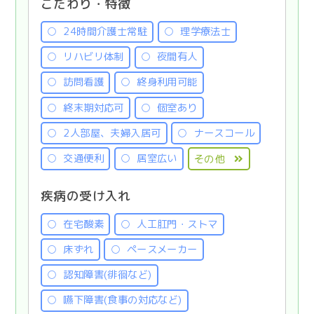
こだわり・特徴
24時間介護士常駐
理学療法士
リハビリ体制
夜間有人
訪問看護
終身利用可能
終末期対応可
個室あり
2人部屋、夫婦入居可
ナースコール
交通便利
居室広い
その他
疾病の受け入れ
在宅酸素
人工肛門・ストマ
床ずれ
ペースメーカー
認知障害(徘徊など)
嚥下障害(食事の対応など)