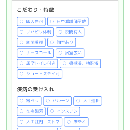
こだわり・特徴
即入居可
日中看護師常駐
リハビリ体制
夜間有人
訪問看護
個室あり
ナースコール
居室広い
居室トイレ付き
機械浴、特殊浴
ショートステイ可
疾病の受け入れ
胃ろう
バルーン
人工透析
在宅酸素
インスリン
人工肛門・ストマ
床ずれ