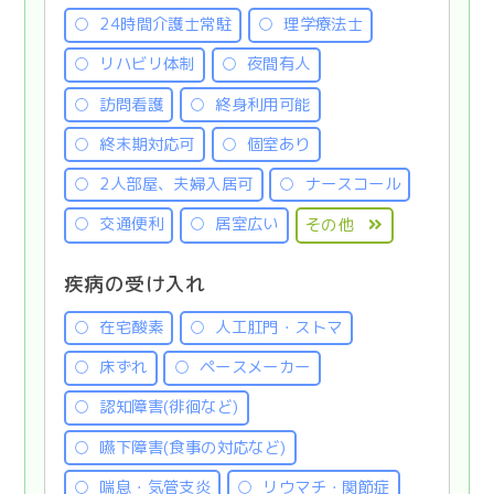
24時間介護士常駐
理学療法士
リハビリ体制
夜間有人
訪問看護
終身利用可能
終末期対応可
個室あり
2人部屋、夫婦入居可
ナースコール
交通便利
居室広い
その他
疾病の受け入れ
在宅酸素
人工肛門・ストマ
床ずれ
ペースメーカー
認知障害(徘徊など)
嚥下障害(食事の対応など)
喘息・気管支炎
リウマチ・関節症