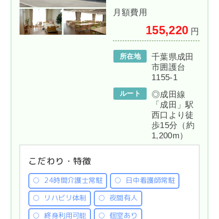
月額費用
155,220
円
所在地
千葉県成田
市囲護台
1155-1
ルート
◎成田線
「成田」駅
西口より徒
歩15分（約
1,200m）
こだわり・特徴
24時間介護士常駐
日中看護師常駐
リハビリ体制
夜間有人
終身利用可能
個室あり