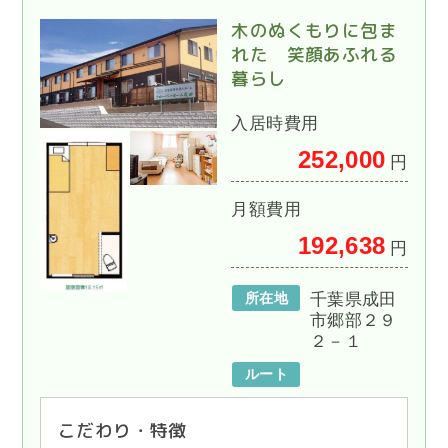
木のぬくもりに包ま
れた 笑顔あふれる
暮らし
入居時費用
252,000
円
月額費用
192,638
円
所在地
千葉県成田
市郷部２９
２－１
ルート
こだわり・特徴