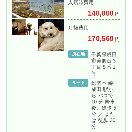
入居時費用
140,000
円
月額費用
170,560
円
所在地
千葉県成田
市美郷台３
丁目８番１
号
ルート
総武本 線
成田 駅か
ら バスで
10 分 降車
後、徒歩 5
分 ／ また
は 徒歩 30
分