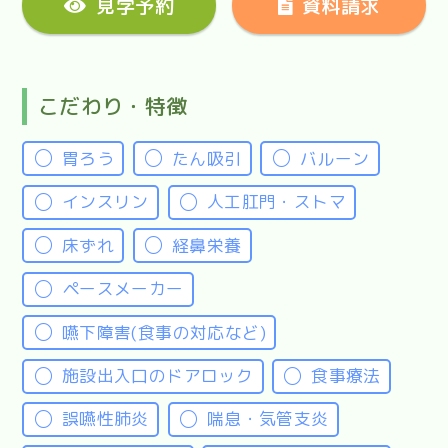
見学予約
資料請求
こだわり・特徴
胃ろう
たん吸引
バルーン
インスリン
人工肛門・ストマ
床ずれ
経鼻栄養
ペースメーカー
嚥下障害(食事の対応など)
施設出入口のドアロック
食事療法
誤嚥性肺炎
喘息・気管支炎