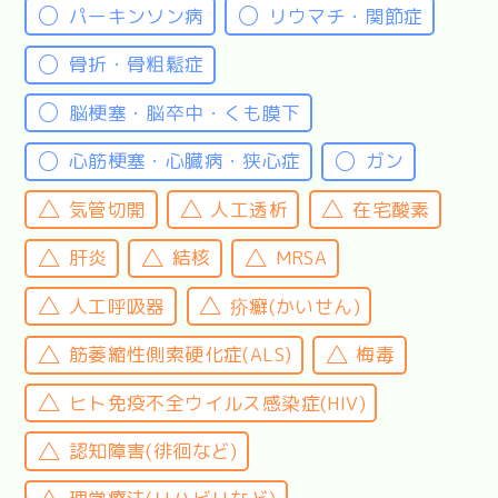
パーキンソン病
リウマチ・関節症
骨折・骨粗鬆症
脳梗塞・脳卒中・くも膜下
心筋梗塞・心臓病・狭心症
ガン
気管切開
人工透析
在宅酸素
肝炎
結核
MRSA
人工呼吸器
疥癬(かいせん)
筋萎縮性側索硬化症(ALS)
梅毒
ヒト免疫不全ウイルス感染症(HIV)
認知障害(徘徊など)