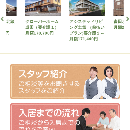
ーホーム
アシステッドリビ
森田さんちの青楽
クロー
介護１）
ング土気 (前払い
月額285,680円
成田
700円
プラン)要介護１～
月額161
月額171,440円