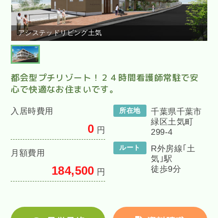
アシステッドリビング土気
都会型プチリゾート！２４時間看護師常駐で安
心で快適なお住まいです。
入居時費用
所在地
千葉県千葉市
緑区土気町
0
円
299-4
ルート
R外房線｢土
月額費用
気｣駅
184,500
徒歩9分
円