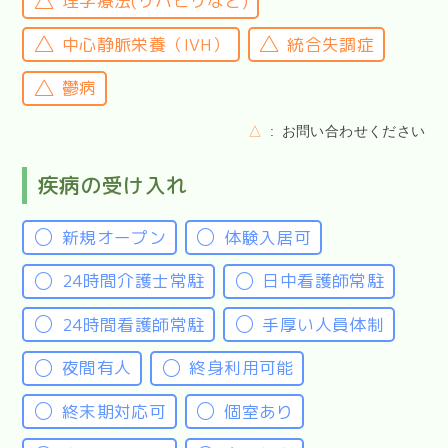
理学療法(リハビリなど)
中心静脈栄養（IVH）
統合失調症
鬱病
△
お問い合わせください
疾病の受け入れ
新規オープン
体験入居可
24時間介護士常駐
日中看護師常駐
24時間看護師常駐
手厚い人員体制
夜間有人
終身利用可能
終末期対応可
個室あり