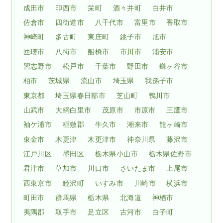
成田市
印西市
栄町
酒々井町
白井市
佐倉市
四街道市
八千代市
富里市
香取市
神崎町
多古町
東庄町
銚子市
旭市
匝瑳市
八街市
船橋市
市川市
浦安市
習志野市
松戸市
千葉市
野田市
鎌ヶ谷市
柏市
茨城県
流山市
埼玉県
我孫子市
東京都
埼玉県春日部市
芝山町
鴨川市
山武市
大網白里市
茂原市
市原市
三鷹市
袖ケ浦市
稲敷郡
牛久市
潮来市
龍ヶ崎市
東金市
木更津
木更津市
神奈川県
藤沢市
江戸川区
墨田区
栃木県小山市
栃木県佐野市
君津市
草加市
川口市
さいたま市
上尾市
西東京市
睦沢町
いすみ市
川崎市
横浜市
町田市
群馬県
栃木県
北海道
神栖市
夷隅郡
取手市
足立区
古河市
白子町