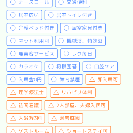
ナースコール
交通便利
居室広い
居室トイレ付き
介護ベッド付き
居室家具付き
ネット利用可
機械浴、特殊浴
理美容サービス
レク毎日
カラオケ
将棋囲碁
口腔ケア
入居金0円
館内禁煙
即入居可
理学療法士
リハビリ体制
訪問看護
2人部屋、夫婦入居可
入浴週3回
園芸庭園
ゲストルーム
ショートステイ可