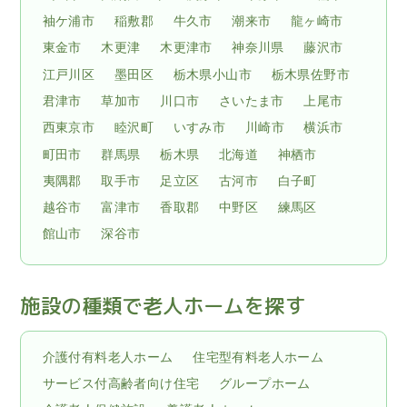
袖ケ浦市
稲敷郡
牛久市
潮来市
龍ヶ崎市
東金市
木更津
木更津市
神奈川県
藤沢市
江戸川区
墨田区
栃木県小山市
栃木県佐野市
君津市
草加市
川口市
さいたま市
上尾市
西東京市
睦沢町
いすみ市
川崎市
横浜市
町田市
群馬県
栃木県
北海道
神栖市
夷隅郡
取手市
足立区
古河市
白子町
越谷市
富津市
香取郡
中野区
練馬区
館山市
深谷市
施設の種類で老人ホームを探す
介護付有料老人ホーム
住宅型有料老人ホーム
サービス付高齢者向け住宅
グループホーム