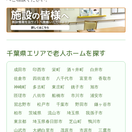
千葉県エリアで老人ホームを探す
成田市
印西市
栄町
酒々井町
白井市
佐倉市
四街道市
八千代市
富里市
香取市
神崎町
多古町
東庄町
銚子市
旭市
匝瑳市
八街市
船橋市
市川市
浦安市
習志野市
松戸市
千葉市
野田市
鎌ヶ谷市
柏市
茨城県
流山市
埼玉県
我孫子市
東京都
埼玉県春日部市
芝山町
鴨川市
山武市
大網白里市
茂原市
市原市
三鷹市