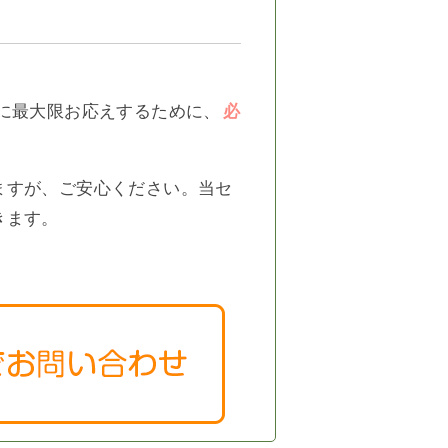
に最大限お応えするために、
必
ますが、ご安心ください。当セ
きます。