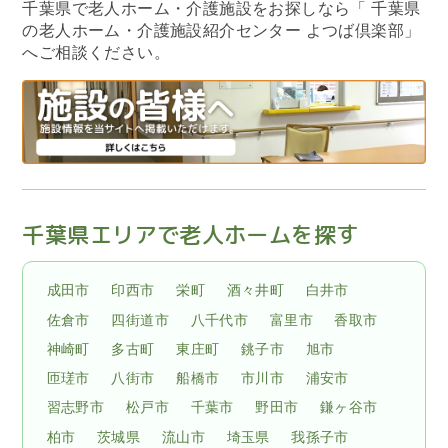
千葉県で老人ホーム・介護施設をお探しなら
「 千葉県
の老人ホーム・介護施設紹介センター よつば倶楽部」
へご相談ください。
千葉県エリアで老人ホームを探す
成田市
印西市
栄町
酒々井町
白井市
佐倉市
四街道市
八千代市
富里市
香取市
神崎町
多古町
東庄町
銚子市
旭市
匝瑳市
八街市
船橋市
市川市
浦安市
習志野市
松戸市
千葉市
野田市
鎌ヶ谷市
柏市
茨城県
流山市
埼玉県
我孫子市