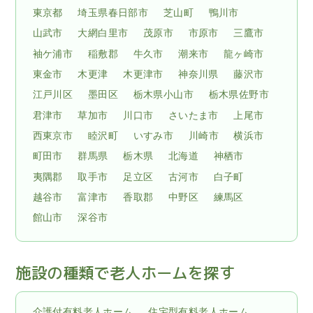
東京都
埼玉県春日部市
芝山町
鴨川市
山武市
大網白里市
茂原市
市原市
三鷹市
袖ケ浦市
稲敷郡
牛久市
潮来市
龍ヶ崎市
東金市
木更津
木更津市
神奈川県
藤沢市
江戸川区
墨田区
栃木県小山市
栃木県佐野市
君津市
草加市
川口市
さいたま市
上尾市
西東京市
睦沢町
いすみ市
川崎市
横浜市
町田市
群馬県
栃木県
北海道
神栖市
夷隅郡
取手市
足立区
古河市
白子町
越谷市
富津市
香取郡
中野区
練馬区
館山市
深谷市
施設の種類で老人ホームを探す
介護付有料老人ホーム
住宅型有料老人ホーム