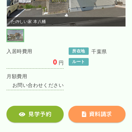
たのしい家 本八幡
入居時費用
所在地
千葉県
0
ルート
円
月額費用
お問い合わせください
見学予約
資料請求