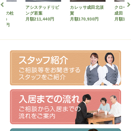
ッドリビ
カレッサ成田北須
クローバーホーム
ウィズ
賀
成田（要介護１）
月額170
,440円
月額170,930円
月額178,700円