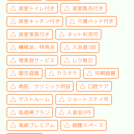
居室トイレ付き
居室風呂付き
居室キッチン付き
介護ベッド付き
居室家具付き
ネット利用可
機械浴、特殊浴
入浴週3回
理美容サービス
レク毎日
園芸庭園
カラオケ
将棋囲碁
病院、クリニック併設
口腔ケア
ゲストルーム
ショートステイ可
低価格プラン
入居金0円
高級プレミアム
喫煙スペース