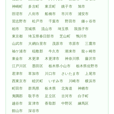
神崎町
多古町
東庄町
銚子市
旭市
匝瑳市
八街市
船橋市
市川市
浦安市
習志野市
松戸市
千葉市
野田市
鎌ヶ谷市
柏市
茨城県
流山市
埼玉県
我孫子市
東京都
埼玉県春日部市
芝山町
鴨川市
山武市
大網白里市
茂原市
市原市
三鷹市
袖ケ浦市
稲敷郡
牛久市
潮来市
龍ヶ崎市
東金市
木更津
木更津市
神奈川県
藤沢市
江戸川区
墨田区
栃木県小山市
栃木県佐野市
君津市
草加市
川口市
さいたま市
上尾市
西東京市
睦沢町
いすみ市
川崎市
横浜市
町田市
群馬県
栃木県
北海道
神栖市
夷隅郡
取手市
足立区
古河市
白子町
越谷市
富津市
香取郡
中野区
練馬区
館山市
深谷市