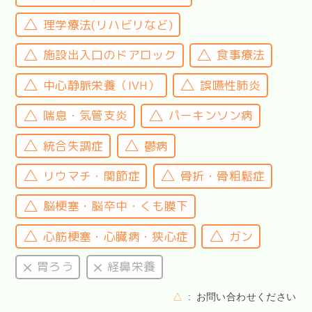
理学療法(リハビリなど)
施設出入口のドアロック
食事療法
中心静脈栄養（IVH）
誤嚥性肺炎
喘息・気管支炎
パーキンソン病
統合失調症
鬱病
リウマチ・関節症
骨折・骨粗鬆症
脳梗塞・脳卒中・くも膜下
心筋梗塞・心臓病・狭心症
ガン
胃ろう
経鼻栄養
△
お問い合わせください