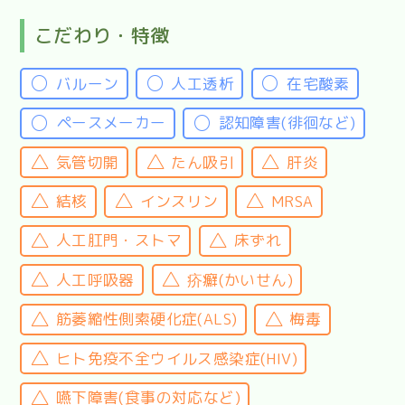
こだわり・特徴
バルーン
人工透析
在宅酸素
ペースメーカー
認知障害(徘徊など)
気管切開
たん吸引
肝炎
結核
インスリン
MRSA
人工肛門・ストマ
床ずれ
人工呼吸器
疥癬(かいせん)
筋萎縮性側索硬化症(ALS)
梅毒
ヒト免疫不全ウイルス感染症(HIV)
嚥下障害(食事の対応など)