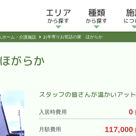
エリア
種類
施
から探す
から探す
につ
お年寄りお世話の家 ほがらか
人ホーム・介護施設
ほがらか
スタッフの皆さんが温かいアッ
0
入居時費用
117,000
月額費用