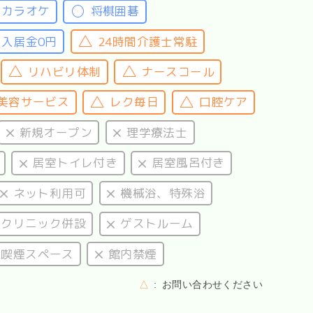
カラオケ
将棋囲碁
入居金0円
24時間介護士常駐
リハビリ体制
ナースコール
美容サービス
レク毎日
口腔ケア
新規オープン
理学療法士
居室トイレ付き
居室風呂付き
ネット利用可
機械浴、特殊浴
、クリニック併設
ゲストルーム
喫煙スペース
館内禁煙
△
お問い合わせください