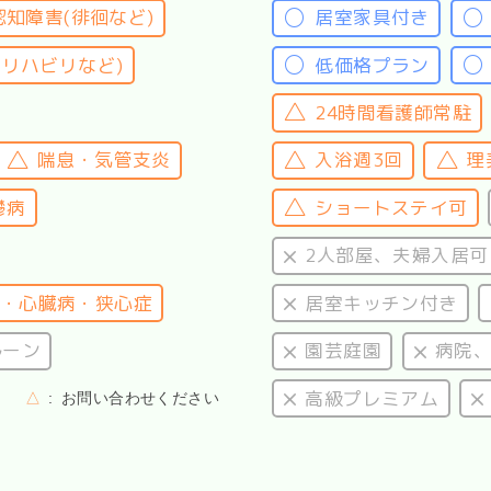
認知障害(徘徊など)
居室家具付き
(リハビリなど)
低価格プラン
24時間看護師常駐
喘息・気管支炎
入浴週3回
理
鬱病
ショートステイ可
2人部屋、夫婦入居可
・心臓病・狭心症
居室キッチン付き
ルーン
園芸庭園
病院
高級プレミアム
△
お問い合わせください