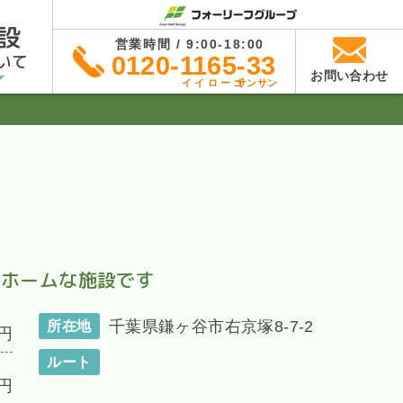
設
営業時間 / 9:00-18:00
いて
0120-1165-33
お問い合わせ
イイローゴ
サンサン
トホームな施設です
千葉県鎌ヶ谷市右京塚8-7-2
所在地
円
ルート
円