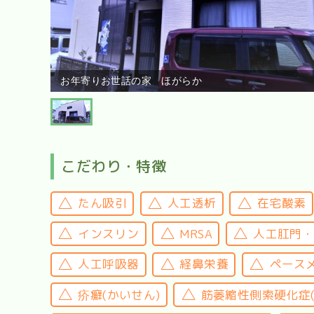
お年寄りお世話の家 ほがらか
こだわり・特徴
たん吸引
人工透析
在宅酸素
インスリン
MRSA
人工肛門
人工呼吸器
経鼻栄養
ペース
疥癬(かいせん)
筋萎縮性側索硬化症(A