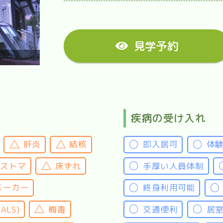
見学予約
疾病の受け入れ
肝炎
結核
即入居可
体
・ストマ
床ずれ
手厚い人員体制
メーカー
終身利用可能
LS)
梅毒
交通便利
居