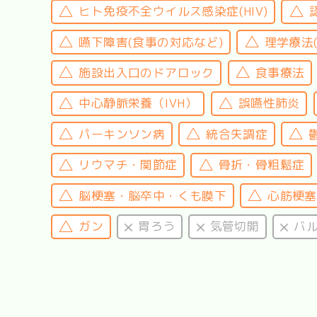
ヒト免疫不全ウイルス感染症(HIV)
嚥下障害(食事の対応など)
理学療法
施設出入口のドアロック
食事療法
中心静脈栄養（IVH）
誤嚥性肺炎
パーキンソン病
統合失調症
リウマチ・関節症
骨折・骨粗鬆症
脳梗塞・脳卒中・くも膜下
心筋梗塞
ガン
胃ろう
気管切開
バ