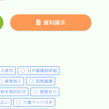
資料請求
験入居可
日中看護師常駐
夜間有人
訪問看護
終末期対応可
個室あり
室広い
介護ベッド付き