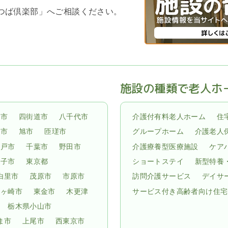
よつば倶楽部」へご相談ください。
施設の種類で老人ホ
倉市
四街道市
八千代市
介護付有料老人ホーム
住
子市
旭市
匝瑳市
グループホーム
介護老人
松戸市
千葉市
野田市
介護療養型医療施設
ケア
孫子市
東京都
ショートステイ
新型特養
白里市
茂原市
市原市
訪問介護サービス
デイサ
龍ヶ崎市
東金市
木更津
サービス付き高齢者向け住宅
栃木県小山市
ま市
上尾市
西東京市