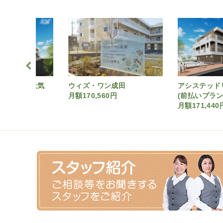
ドリビング土気
ウィズ・ワン成田
アシステッ
0円
月額170,560円
(前払いプラ
月額171,440