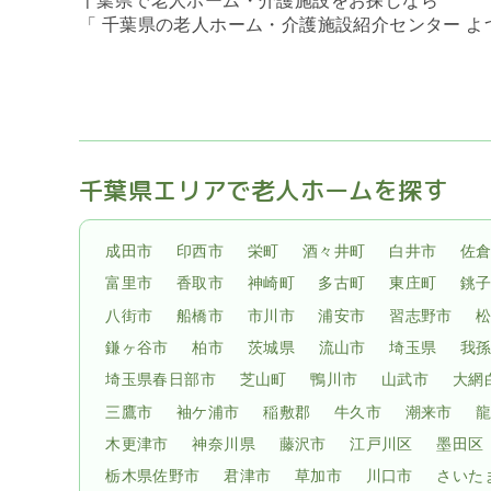
千葉県で老人ホーム・介護施設をお探しなら
「 千葉県の老人ホーム・介護施設紹介センター 
千葉県エリアで老人ホームを探す
成田市
印西市
栄町
酒々井町
白井市
佐
富里市
香取市
神崎町
多古町
東庄町
銚
八街市
船橋市
市川市
浦安市
習志野市
鎌ヶ谷市
柏市
茨城県
流山市
埼玉県
我
埼玉県春日部市
芝山町
鴨川市
山武市
大網
三鷹市
袖ケ浦市
稲敷郡
牛久市
潮来市
木更津市
神奈川県
藤沢市
江戸川区
墨田区
栃木県佐野市
君津市
草加市
川口市
さいた