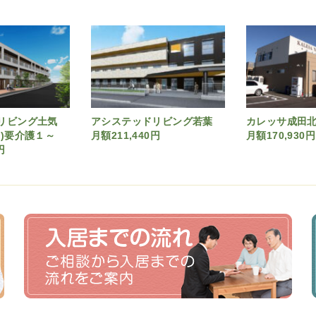
ドリビング土気
アシステッドリビング若葉
カレッサ成田
ン)要介護１～
月額211,440円
月額170,930円
円