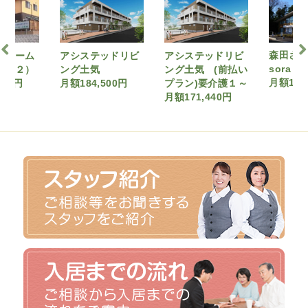
森田さ
ーホーム
アシステッドリビ
アシステッドリビ
sora
介護２）
ング土気
ング土気 (前払い
月額190
700円
月額184,500円
プラン)要介護１～
月額171,440円