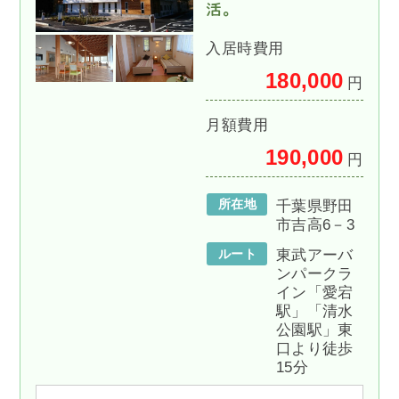
活。
入居時費用
180,000
円
月額費用
190,000
円
所在地
千葉県野田
市吉高6－3
ルート
東武アーバ
ンパークラ
イン「愛宕
駅」「清水
公園駅」東
口より徒歩
15分