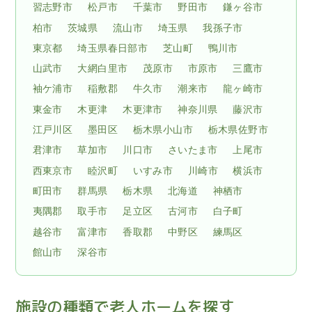
習志野市
松戸市
千葉市
野田市
鎌ヶ谷市
柏市
茨城県
流山市
埼玉県
我孫子市
東京都
埼玉県春日部市
芝山町
鴨川市
山武市
大網白里市
茂原市
市原市
三鷹市
袖ケ浦市
稲敷郡
牛久市
潮来市
龍ヶ崎市
東金市
木更津
木更津市
神奈川県
藤沢市
江戸川区
墨田区
栃木県小山市
栃木県佐野市
君津市
草加市
川口市
さいたま市
上尾市
西東京市
睦沢町
いすみ市
川崎市
横浜市
町田市
群馬県
栃木県
北海道
神栖市
夷隅郡
取手市
足立区
古河市
白子町
越谷市
富津市
香取郡
中野区
練馬区
館山市
深谷市
施設の種類で老人ホームを探す