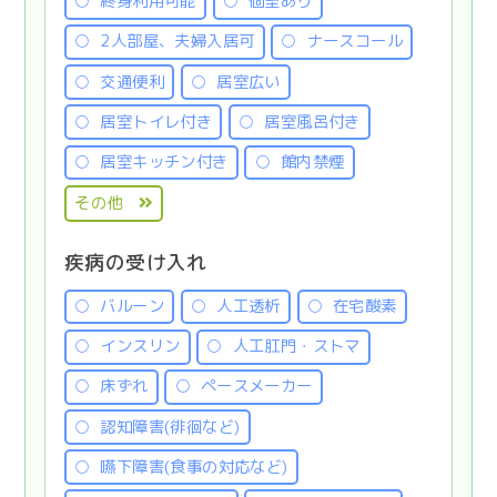
終身利用可能
個室あり
2人部屋、夫婦入居可
ナースコール
交通便利
居室広い
居室トイレ付き
居室風呂付き
居室キッチン付き
館内禁煙
その他
疾病の受け入れ
バルーン
人工透析
在宅酸素
インスリン
人工肛門・ストマ
床ずれ
ペースメーカー
認知障害(徘徊など)
嚥下障害(食事の対応など)