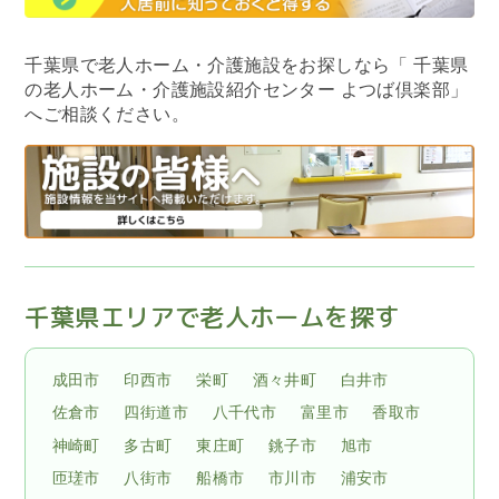
千葉県で老人ホーム・介護施設をお探しなら
「 千葉県
の老人ホーム・介護施設紹介センター よつば倶楽部」
へご相談ください。
千葉県エリアで老人ホームを探す
成田市
印西市
栄町
酒々井町
白井市
佐倉市
四街道市
八千代市
富里市
香取市
神崎町
多古町
東庄町
銚子市
旭市
匝瑳市
八街市
船橋市
市川市
浦安市