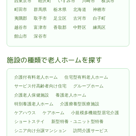
西東京市
睦沢町
いすみ市
川崎市
横浜市
町田市
群馬県
栃木県
北海道
神栖市
夷隅郡
取手市
足立区
古河市
白子町
越谷市
富津市
香取郡
中野区
練馬区
館山市
深谷市
施設の種類で老人ホームを探す
介護付有料老人ホーム
住宅型有料老人ホーム
サービス付高齢者向け住宅
グループホーム
介護老人保健施設
養護老人ホーム
特別養護老人ホーム
介護療養型医療施設
ケアハウス
ケアホーム
小規模多機能型居宅介護
ショートステイ
新型特養・ユニット型特養
シニア向け分譲マンション
訪問介護サービス