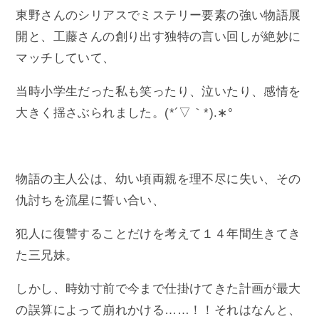
東野さんのシリアスでミステリー要素の強い物語展
開と、工藤さんの創り出す独特の言い回しが絶妙に
マッチしていて、
当時小学生だった私も笑ったり、泣いたり、感情を
大きく揺さぶられました。(*´▽｀*).∗°
物語の主人公は、幼い頃両親を理不尽に失い、その
仇討ちを流星に誓い合い、
犯人に復讐することだけを考えて１４年間生きてき
た三兄妹。
しかし、時効寸前で今まで仕掛けてきた計画が最大
の誤算によって崩れかける……！！それはなんと、