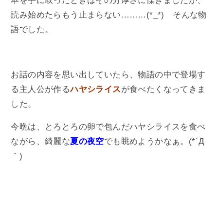
本を手に取ったときはその分厚さに慄きましたが、
読み始めたらもう止まらない………(*_*) そんな物
語でした。
お話の内容を思い出していたら、物語の中で登場す
る主人公が作る
ハヤシライス
が食べたくなってきま
した。
今晩は、とろとろの卵で包んだハヤシライスを食べ
ながら、綺麗な
夏の夜空
でも眺めようかなぁ。(*´Д
｀)