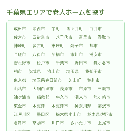
千葉県エリアで老人ホームを探す
成田市
印西市
栄町
酒々井町
白井市
佐倉市
四街道市
八千代市
富里市
香取市
神崎町
多古町
東庄町
銚子市
旭市
匝瑳市
八街市
船橋市
市川市
浦安市
習志野市
松戸市
千葉市
野田市
鎌ヶ谷市
柏市
茨城県
流山市
埼玉県
我孫子市
東京都
埼玉県春日部市
芝山町
鴨川市
山武市
大網白里市
茂原市
市原市
三鷹市
袖ケ浦市
稲敷郡
牛久市
潮来市
龍ヶ崎市
東金市
木更津
木更津市
神奈川県
藤沢市
江戸川区
墨田区
栃木県小山市
栃木県佐野市
君津市
草加市
川口市
さいたま市
上尾市