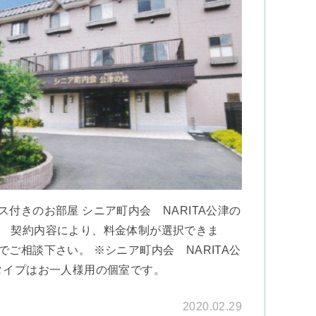
付きのお部屋 シニア町内会 NARITA公津の
6㎡ 契約内容により、料金体制が選択できま
ご相談下さい。 ※シニア町内会 NARITA公
タイプはお一人様用の個室です。
2020.02.29