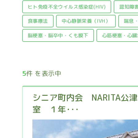
ヒト免疫不全ウイルス感染症(HIV)
認知障害
食事療法
中心静脈栄養（IVH）
喘息
脳梗塞・脳卒中・くも膜下
心筋梗塞・心臓
5
件 を表示中
シニア町内会 NARITA公
室 １年･･･