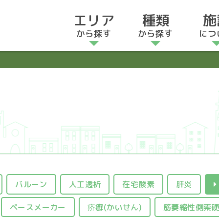
エリア
種類
施
から探す
から探す
につ
バルーン
人工透析
在宅酸素
肝炎
ペースメーカー
疥癬(かいせん)
筋萎縮性側索硬化