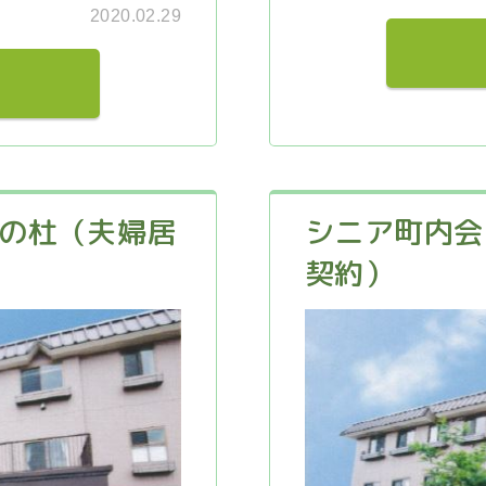
2020.02.29
津の杜（夫婦居
シニア町内会 
契約）