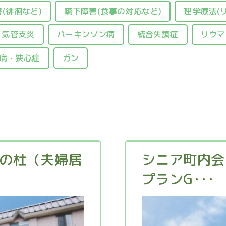
(徘徊など)
嚥下障害(食事の対応など)
理学療法(
・気管支炎
パーキンソン病
統合失調症
リウマ
病・狭心症
ガン
津の杜（夫婦居
シニア町内会 
プランG･･･