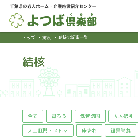
結核の記事一覧
トップ
施設
結核
全て
胃ろう
気管切開
たん吸引
人工肛門・ストマ
床ずれ
経鼻栄養