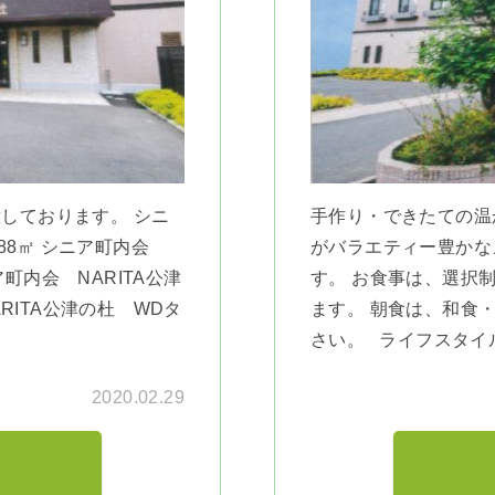
しております。 シニ
手作り・できたての温
.88㎡ シニア町内会
がバラエティー豊かな
ア町内会 NARITA公津
す。 お食事は、選択
ARITA公津の杜 WDタ
ます。 朝食は、和食
さい。 ライフスタイル
2020.02.29