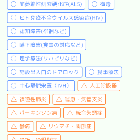
筋萎縮性側索硬化症(ALS)
梅毒
ヒト免疫不全ウイルス感染症(HIV)
認知障害(徘徊など)
嚥下障害(食事の対応など)
理学療法(リハビリなど)
施設出入口のドアロック
食事療法
中心静脈栄養（IVH）
人工呼吸器
誤嚥性肺炎
喘息・気管支炎
パーキンソン病
統合失調症
鬱病
リウマチ・関節症
骨折・骨粗鬆症