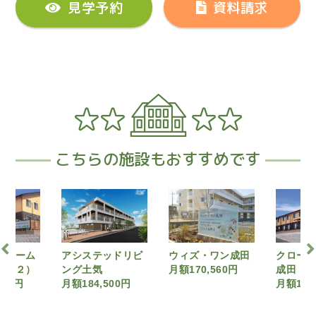
見学予約
資料請求
こちらの施設もおすすめです
ッドリビ
ウィズ・ワン成田
クローバーホーム
森田さ
月額170,560円
成田（要介護１）
sora
500円
月額178,700円
月額190