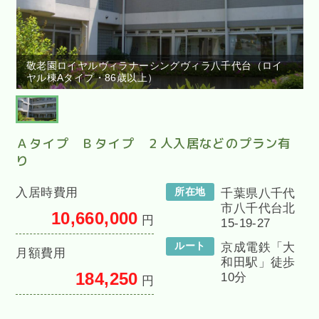
敬老園ロイヤルヴィラナーシングヴィラ八千代台（ロイ
ヤル棟Aタイプ・86歳以上）
Ａタイプ Ｂタイプ ２人入居などのプラン有
り
入居時費用
所在地
千葉県八千代
市八千代台北
10,660,000
円
15-19-27
ルート
京成電鉄「大
月額費用
和田駅」徒歩
184,250
10分
円