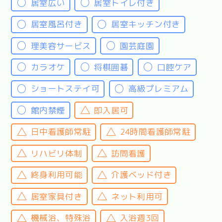
居室広い
居室トイレ付き
居室風呂付き
居室キッチン付き
理美容サービス
園芸庭園
カラオケ
将棋囲碁
口腔ケア
ショートステイ可
高級プレミアム
館内禁煙
即入居可
日中看護師常駐
24時間看護師常駐
リハビリ体制
訪問看護
終身利用可能
介護ベッド付き
居室家具付き
ネット利用可
機械浴、特殊浴
入浴週3回