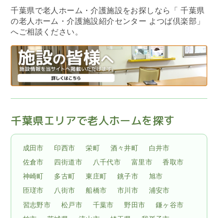
千葉県で老人ホーム・介護施設をお探しなら
「 千葉県
の老人ホーム・介護施設紹介センター よつば倶楽部」
へご相談ください。
千葉県エリアで老人ホームを探す
成田市
印西市
栄町
酒々井町
白井市
佐倉市
四街道市
八千代市
富里市
香取市
神崎町
多古町
東庄町
銚子市
旭市
匝瑳市
八街市
船橋市
市川市
浦安市
習志野市
松戸市
千葉市
野田市
鎌ヶ谷市