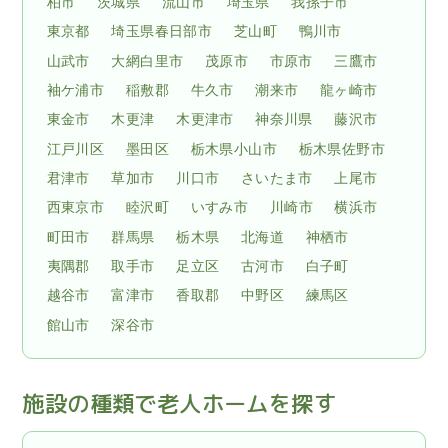
柏市
茨城県
流山市
埼玉県
我孫子市
東京都
埼玉県春日部市
芝山町
鴨川市
山武市
大網白里市
茂原市
市原市
三鷹市
袖ケ浦市
稲敷郡
牛久市
潮来市
龍ヶ崎市
東金市
木更津
木更津市
神奈川県
藤沢市
江戸川区
墨田区
栃木県小山市
栃木県佐野市
君津市
草加市
川口市
さいたま市
上尾市
西東京市
睦沢町
いすみ市
川崎市
横浜市
町田市
群馬県
栃木県
北海道
神栖市
夷隅郡
取手市
足立区
古河市
白子町
越谷市
富津市
香取郡
中野区
練馬区
館山市
深谷市
施設の種類で老人ホームを探す