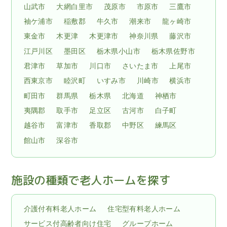
山武市
大網白里市
茂原市
市原市
三鷹市
袖ケ浦市
稲敷郡
牛久市
潮来市
龍ヶ崎市
東金市
木更津
木更津市
神奈川県
藤沢市
江戸川区
墨田区
栃木県小山市
栃木県佐野市
君津市
草加市
川口市
さいたま市
上尾市
西東京市
睦沢町
いすみ市
川崎市
横浜市
町田市
群馬県
栃木県
北海道
神栖市
夷隅郡
取手市
足立区
古河市
白子町
越谷市
富津市
香取郡
中野区
練馬区
館山市
深谷市
施設の種類で老人ホームを探す
介護付有料老人ホーム
住宅型有料老人ホーム
サービス付高齢者向け住宅
グループホーム