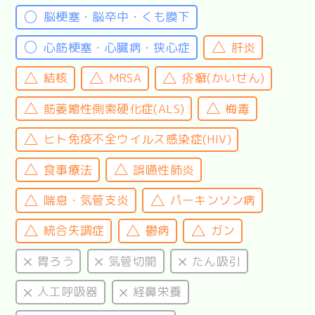
脳梗塞・脳卒中・くも膜下
心筋梗塞・心臓病・狭心症
肝炎
結核
MRSA
疥癬(かいせん)
筋萎縮性側索硬化症(ALS)
梅毒
ヒト免疫不全ウイルス感染症(HIV)
食事療法
誤嚥性肺炎
喘息・気管支炎
パーキンソン病
統合失調症
鬱病
ガン
胃ろう
気管切開
たん吸引
人工呼吸器
経鼻栄養