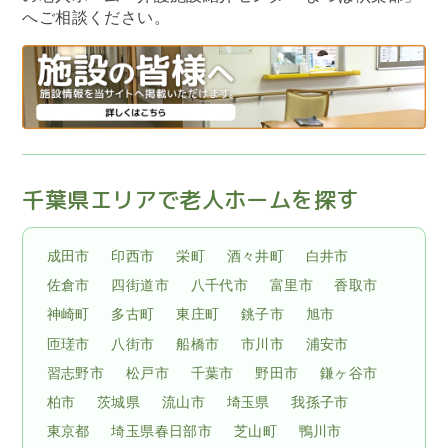
へご相談ください。
千葉県エリアで老人ホームを探す
成田市
印西市
栄町
酒々井町
白井市
佐倉市
四街道市
八千代市
富里市
香取市
神崎町
多古町
東庄町
銚子市
旭市
匝瑳市
八街市
船橋市
市川市
浦安市
習志野市
松戸市
千葉市
野田市
鎌ヶ谷市
柏市
茨城県
流山市
埼玉県
我孫子市
東京都
埼玉県春日部市
芝山町
鴨川市