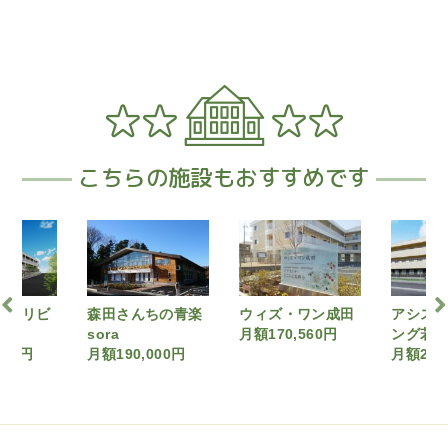
こちらの施設もおすすめです
森田さ
ちの青楽
ウィズ・ワン成田
アシステッドリビ
月額285
月額170,560円
ング若葉
000円
月額211,440円