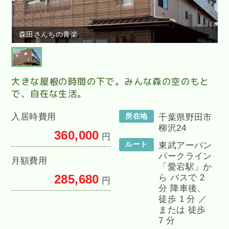
森田さんちの青楽
大きな屋根の時間の下で。みんな森の空のもと
で、自在な生活。
入居時費用
所在地
千葉県野田市
柳沢24
360,000
円
ルート
東武アーバン
パークライン
月額費用
「愛宕駅」か
285,680
ら バスで 2
円
分 降車後、
徒歩 1 分 ／
または 徒歩
7 分