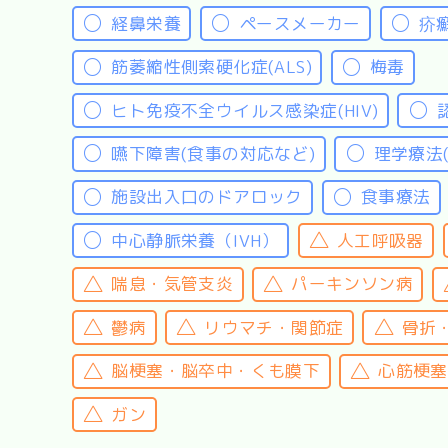
経鼻栄養
ペースメーカー
疥
筋萎縮性側索硬化症(ALS)
梅毒
ヒト免疫不全ウイルス感染症(HIV)
嚥下障害(食事の対応など)
理学療法
施設出入口のドアロック
食事療法
中心静脈栄養（IVH）
人工呼吸器
喘息・気管支炎
パーキンソン病
鬱病
リウマチ・関節症
骨折
脳梗塞・脳卒中・くも膜下
心筋梗塞
ガン