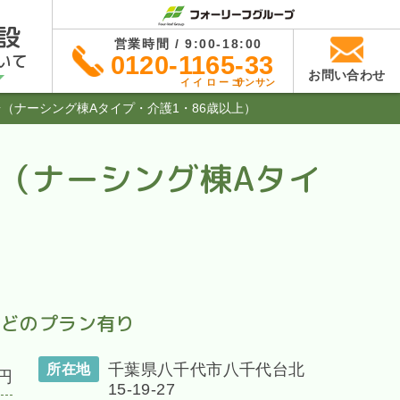
設
営業時間 / 9:00-18:00
いて
0120-1165-33
お問い合わせ
イイローゴ
サンサン
（ナーシング棟Aタイプ・介護1・86歳以上）
（ナーシング棟Aタイ
などのプラン有り
千葉県八千代市八千代台北
所在地
円
15-19-27