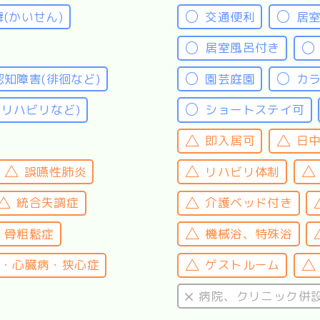
癬(かいせん)
交通便利
居
居室風呂付き
認知障害(徘徊など)
園芸庭園
カ
(リハビリなど)
ショートステイ可
即入居可
日
誤嚥性肺炎
リハビリ体制
統合失調症
介護ベッド付き
・骨粗鬆症
機械浴、特殊浴
・心臓病・狭心症
ゲストルーム
病院、クリニック併