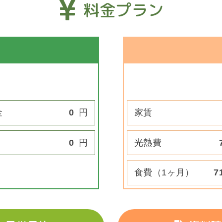
料金プラン
金
0
円
家賃
0
円
光熱費
食費（1ヶ月）
7