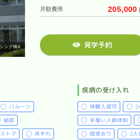
205,000
月額費用
見学予約
シング棟A
疾病の受け入れ
バルーン
体験入居可
結核
手厚い人員体制
・ストマ
床ずれ
個室あり
2