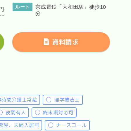
京成電鉄「大和田駅」徒歩10
ルート
円
分
資料請求
24時間介護士常駐
理学療法士
夜間有人
終末期対応可
人部屋、夫婦入居可
ナースコール