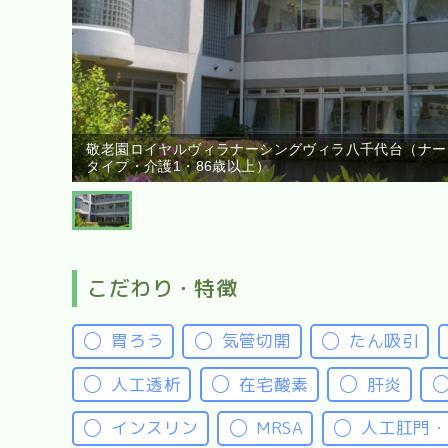
敬老園ロイヤルヴィラナーシングヴィラ八千代台（ナー
タイプ・介護1・86歳以上）
こだわり・特徴
胃ろう
気管切開
たん吸引
人工透析
在宅酸素
肝炎
インスリン
MRSA
人工肛門