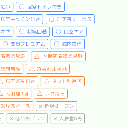
室広い
居室トイレ付き
居室キッチン付き
理美容サービス
ラオケ
将棋囲碁
口腔ケア
高級プレミアム
館内禁煙
中看護師常駐
24時間看護師常駐
訪問看護
終身利用可能
居室家具付き
ネット利用可
入浴週3回
レク毎日
喫煙スペース
新規オープン
設
低価格プラン
入居金0円