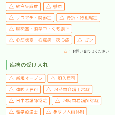
統合失調症
鬱病
リウマチ・関節症
骨折・骨粗鬆症
脳梗塞・脳卒中・くも膜下
心筋梗塞・心臓病・狭心症
ガン
△
お問い合わせください
疾病の受け入れ
新規オープン
即入居可
体験入居可
24時間介護士常駐
日中看護師常駐
24時間看護師常駐
理学療法士
手厚い人員体制