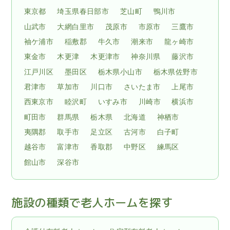
東京都
埼玉県春日部市
芝山町
鴨川市
山武市
大網白里市
茂原市
市原市
三鷹市
袖ケ浦市
稲敷郡
牛久市
潮来市
龍ヶ崎市
東金市
木更津
木更津市
神奈川県
藤沢市
江戸川区
墨田区
栃木県小山市
栃木県佐野市
君津市
草加市
川口市
さいたま市
上尾市
西東京市
睦沢町
いすみ市
川崎市
横浜市
町田市
群馬県
栃木県
北海道
神栖市
夷隅郡
取手市
足立区
古河市
白子町
越谷市
富津市
香取郡
中野区
練馬区
館山市
深谷市
施設の種類で老人ホームを探す