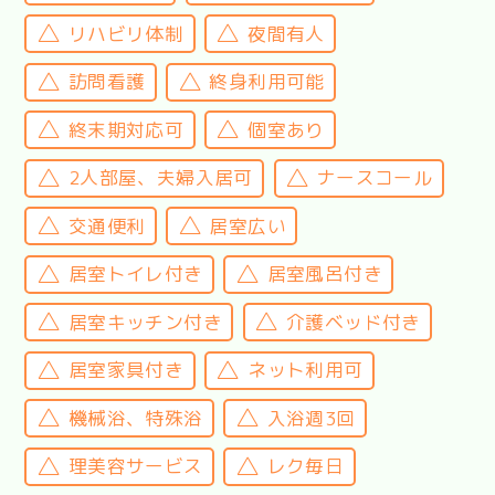
リハビリ体制
夜間有人
訪問看護
終身利用可能
終末期対応可
個室あり
2人部屋、夫婦入居可
ナースコール
交通便利
居室広い
居室トイレ付き
居室風呂付き
居室キッチン付き
介護ベッド付き
居室家具付き
ネット利用可
機械浴、特殊浴
入浴週3回
理美容サービス
レク毎日