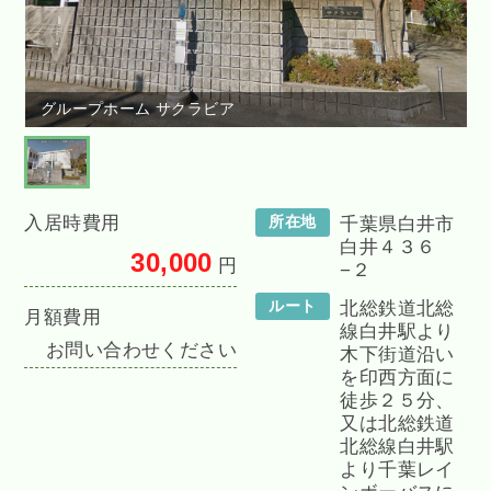
グループホーム サクラビア
入居時費用
所在地
千葉県白井市
白井４３６
30,000
円
−２
ルート
北総鉄道北総
月額費用
線白井駅より
お問い合わせください
木下街道沿い
を印西方面に
徒歩２５分、
又は北総鉄道
北総線白井駅
より千葉レイ