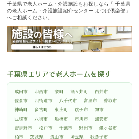
千葉県で老人ホーム・介護施設をお探しなら
「 千葉県
の老人ホーム・介護施設紹介センター よつば倶楽部」
へご相談ください。
千葉県エリアで老人ホームを探す
成田市
印西市
栄町
酒々井町
白井市
佐倉市
四街道市
八千代市
富里市
香取市
神崎町
多古町
東庄町
銚子市
旭市
匝瑳市
八街市
船橋市
市川市
浦安市
習志野市
松戸市
千葉市
野田市
鎌ヶ谷市
柏市
茨城県
流山市
埼玉県
我孫子市