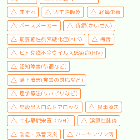
床ずれ
人工呼吸器
経鼻栄養
ペースメーカー
疥癬(かいせん)
筋萎縮性側索硬化症(ALS)
梅毒
ヒト免疫不全ウイルス感染症(HIV)
認知障害(徘徊など)
嚥下障害(食事の対応など)
理学療法(リハビリなど)
施設出入口のドアロック
食事療法
中心静脈栄養（IVH）
誤嚥性肺炎
喘息・気管支炎
パーキンソン病