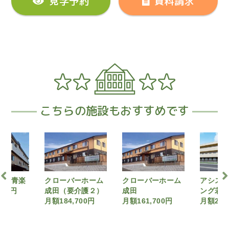
見学予約
資料請求
こちらの施設もおすすめです
バーホーム
クローバーホーム
アシステッドリビ
クロー
要介護２）
成田
ング若葉
成田（
,700円
月額161,700円
月額211,440円
月額19