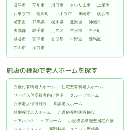
君津市
草加市
川口市
さいたま市
上尾市
西東京市
睦沢町
いすみ市
川崎市
横浜市
町田市
群馬県
栃木県
北海道
神栖市
夷隅郡
取手市
足立区
古河市
白子町
越谷市
富津市
香取郡
中野区
練馬区
館山市
深谷市
施設の種類で老人ホームを探す
介護付有料老人ホーム
住宅型有料老人ホーム
サービス付高齢者向け住宅
グループホーム
介護老人保健施設
養護老人ホーム
特別養護老人ホーム
介護療養型医療施設
ケアハウス
ケアホーム
小規模多機能型居宅介護
ショートステイ
新型特養・ユニット型特養