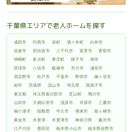
千葉県エリアで老人ホームを探す
成田市
印西市
栄町
酒々井町
白井市
佐倉市
四街道市
八千代市
富里市
香取市
神崎町
多古町
東庄町
銚子市
旭市
匝瑳市
八街市
船橋市
市川市
浦安市
習志野市
松戸市
千葉市
野田市
鎌ヶ谷市
柏市
茨城県
流山市
埼玉県
我孫子市
東京都
埼玉県春日部市
芝山町
鴨川市
山武市
大網白里市
茂原市
市原市
三鷹市
袖ケ浦市
稲敷郡
牛久市
潮来市
龍ヶ崎市
東金市
木更津
木更津市
神奈川県
藤沢市
江戸川区
墨田区
栃木県小山市
栃木県佐野市