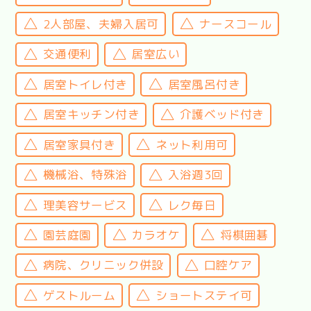
2人部屋、夫婦入居可
ナースコール
交通便利
居室広い
居室トイレ付き
居室風呂付き
居室キッチン付き
介護ベッド付き
居室家具付き
ネット利用可
機械浴、特殊浴
入浴週3回
理美容サービス
レク毎日
園芸庭園
カラオケ
将棋囲碁
病院、クリニック併設
口腔ケア
ゲストルーム
ショートステイ可