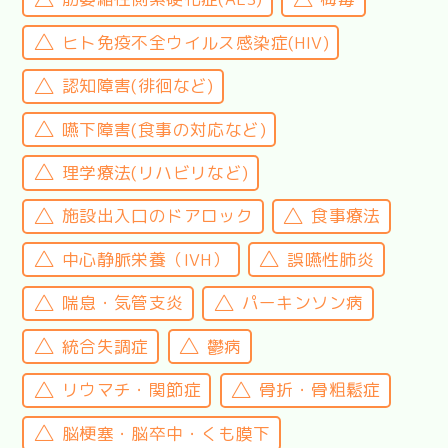
ヒト免疫不全ウイルス感染症(HIV)
認知障害(徘徊など)
嚥下障害(食事の対応など)
理学療法(リハビリなど)
施設出入口のドアロック
食事療法
中心静脈栄養（IVH）
誤嚥性肺炎
喘息・気管支炎
パーキンソン病
統合失調症
鬱病
リウマチ・関節症
骨折・骨粗鬆症
脳梗塞・脳卒中・くも膜下