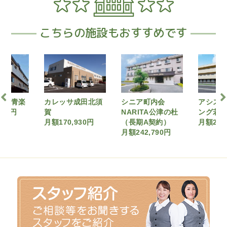
こちらの施設もおすすめです
ちの青楽
カレッサ成田北須
シニア町内会
アシス
680円
賀
NARITA公津の杜
ング若
月額170,930円
（長期A契約）
月額211
月額242,790円