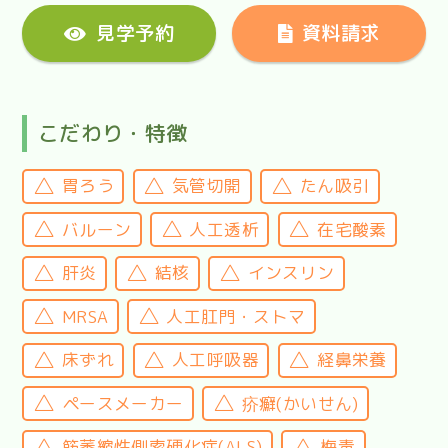
見学予約
資料請求
こだわり・特徴
胃ろう
気管切開
たん吸引
バルーン
人工透析
在宅酸素
肝炎
結核
インスリン
MRSA
人工肛門・ストマ
床ずれ
人工呼吸器
経鼻栄養
ペースメーカー
疥癬(かいせん)
筋萎縮性側索硬化症(ALS)
梅毒