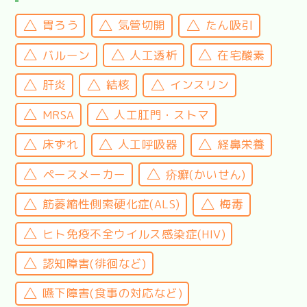
胃ろう
気管切開
たん吸引
バルーン
人工透析
在宅酸素
肝炎
結核
インスリン
MRSA
人工肛門・ストマ
床ずれ
人工呼吸器
経鼻栄養
ペースメーカー
疥癬(かいせん)
筋萎縮性側索硬化症(ALS)
梅毒
ヒト免疫不全ウイルス感染症(HIV)
認知障害(徘徊など)
嚥下障害(食事の対応など)