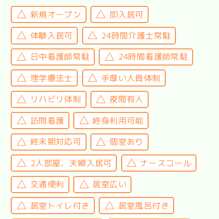
新規オープン
即入居可
体験入居可
24時間介護士常駐
日中看護師常駐
24時間看護師常駐
理学療法士
手厚い人員体制
リハビリ体制
夜間有人
訪問看護
終身利用可能
終末期対応可
個室あり
2人部屋、夫婦入居可
ナースコール
交通便利
居室広い
居室トイレ付き
居室風呂付き