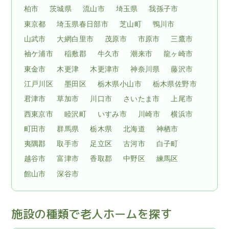
柏市
茨城県
流山市
埼玉県
我孫子市
東京都
埼玉県春日部市
芝山町
鴨川市
山武市
大網白里市
茂原市
市原市
三鷹市
袖ケ浦市
稲敷郡
牛久市
潮来市
龍ヶ崎市
東金市
木更津
木更津市
神奈川県
藤沢市
江戸川区
墨田区
栃木県小山市
栃木県佐野市
君津市
草加市
川口市
さいたま市
上尾市
西東京市
睦沢町
いすみ市
川崎市
横浜市
町田市
群馬県
栃木県
北海道
神栖市
夷隅郡
取手市
足立区
古河市
白子町
越谷市
富津市
香取郡
中野区
練馬区
館山市
深谷市
施設の種類で老人ホームを探す