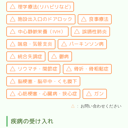
理学療法(リハビリなど)
施設出入口のドアロック
食事療法
中心静脈栄養（IVH）
誤嚥性肺炎
喘息・気管支炎
パーキンソン病
統合失調症
鬱病
リウマチ・関節症
骨折・骨粗鬆症
脳梗塞・脳卒中・くも膜下
心筋梗塞・心臓病・狭心症
ガン
△
お問い合わせください
疾病の受け入れ