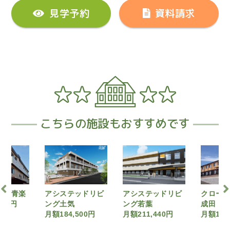
見学予約
資料請求
こちらの施設もおすすめです
システッドリビ
アシステッドリビ
クローバーホーム
グ土気
ング若葉
成田
184,500円
月額211,440円
月額161,700円
月