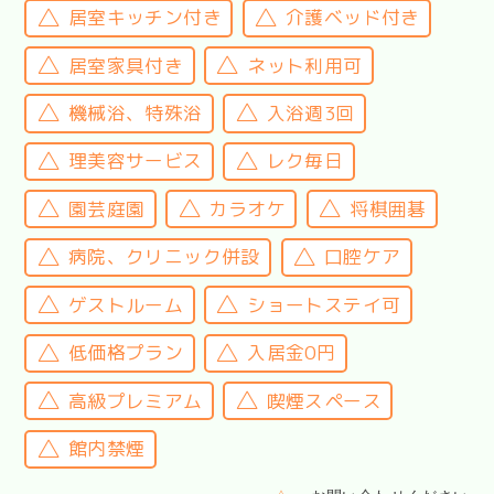
居室キッチン付き
介護ベッド付き
居室家具付き
ネット利用可
機械浴、特殊浴
入浴週3回
理美容サービス
レク毎日
園芸庭園
カラオケ
将棋囲碁
病院、クリニック併設
口腔ケア
ゲストルーム
ショートステイ可
低価格プラン
入居金0円
高級プレミアム
喫煙スペース
館内禁煙