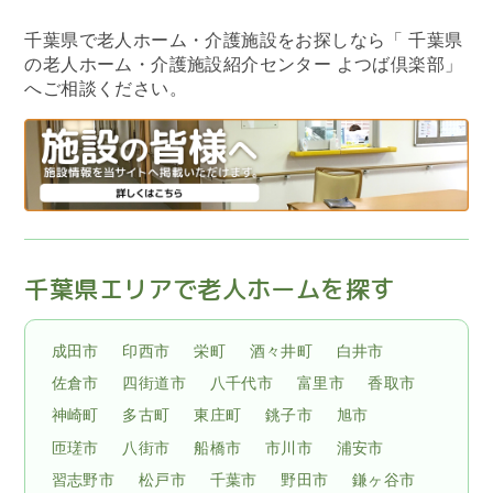
千葉県で老人ホーム・介護施設をお探しなら
「 千葉県
の老人ホーム・介護施設紹介センター よつば倶楽部」
へご相談ください。
千葉県エリアで老人ホームを探す
成田市
印西市
栄町
酒々井町
白井市
佐倉市
四街道市
八千代市
富里市
香取市
神崎町
多古町
東庄町
銚子市
旭市
匝瑳市
八街市
船橋市
市川市
浦安市
習志野市
松戸市
千葉市
野田市
鎌ヶ谷市