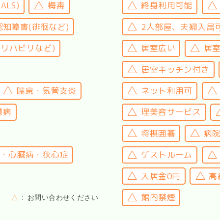
LS)
梅毒
終身利用可能
認知障害(徘徊など)
2人部屋、夫婦入居
(リハビリなど)
居室広い
居
居室キッチン付き
喘息・気管支炎
ネット利用可
鬱病
理美容サービス
将棋囲碁
病
・心臓病・狭心症
ゲストルーム
入居金0円
高
館内禁煙
△
お問い合わせください