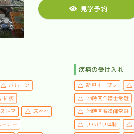
見学予約
疾病の受け入れ
バルーン
新規オープン
結核
24時間介護士常駐
・ストマ
床ずれ
24時間看護師常駐
メーカー
リハビリ体制