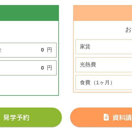
お
家賃
金
0
円
光熱費
0
円
食費（1ヶ月）
見学予約
資料請