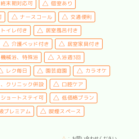
終末期対応可
個室あり
可
ナースコール
交通便利
室トイレ付き
居室風呂付き
介護ベッド付き
居室家具付き
機械浴、特殊浴
入浴週3回
レク毎日
園芸庭園
カラオケ
院、クリニック併設
口腔ケア
ショートステイ可
低価格プラン
級プレミアム
喫煙スペース
△
お問い合わせください