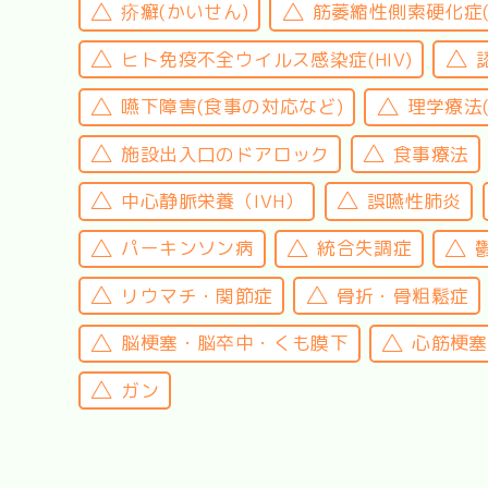
疥癬(かいせん)
筋萎縮性側索硬化症(A
ヒト免疫不全ウイルス感染症(HIV)
嚥下障害(食事の対応など)
理学療法
施設出入口のドアロック
食事療法
中心静脈栄養（IVH）
誤嚥性肺炎
パーキンソン病
統合失調症
リウマチ・関節症
骨折・骨粗鬆症
脳梗塞・脳卒中・くも膜下
心筋梗塞
ガン