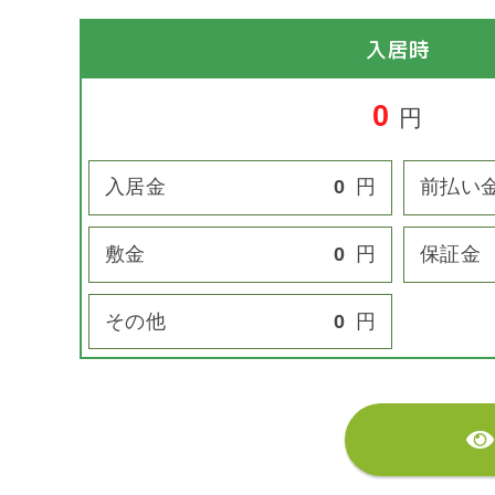
入居時
0
円
入居金
0
円
前払い
敷金
0
円
保証金
その他
0
円