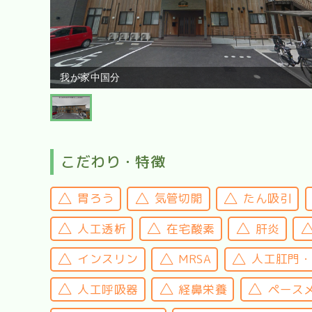
我が家中国分
こだわり・特徴
胃ろう
気管切開
たん吸引
人工透析
在宅酸素
肝炎
インスリン
MRSA
人工肛門
人工呼吸器
経鼻栄養
ペース