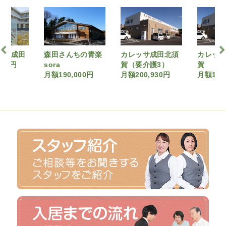
んちの青楽
カレッサ成田北須
カレッサ成田北須
アシ
賀（要介護3）
賀
ング
0,000円
月額200,930円
月額170,930円
月額18