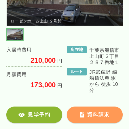
ローゼンホーム上山 ２号館
入居時費用
所在地
千葉県船橋市
上山町２丁目
210,000
円
２８７番地１
ルート
JR武蔵野 線
月額費用
船橋法典 駅
173,000
から 徒歩 10
円
分
見学予約
資料請求