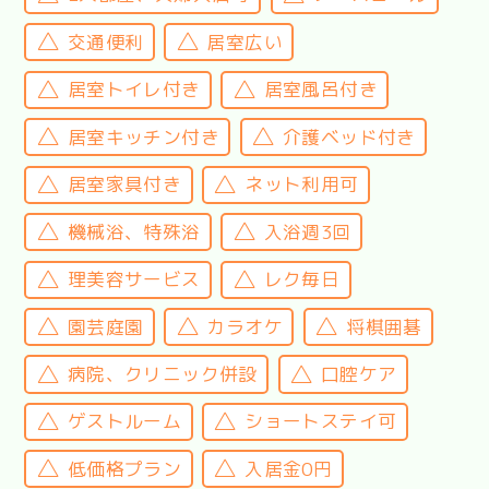
交通便利
居室広い
居室トイレ付き
居室風呂付き
居室キッチン付き
介護ベッド付き
居室家具付き
ネット利用可
機械浴、特殊浴
入浴週3回
理美容サービス
レク毎日
園芸庭園
カラオケ
将棋囲碁
病院、クリニック併設
口腔ケア
ゲストルーム
ショートステイ可
低価格プラン
入居金0円