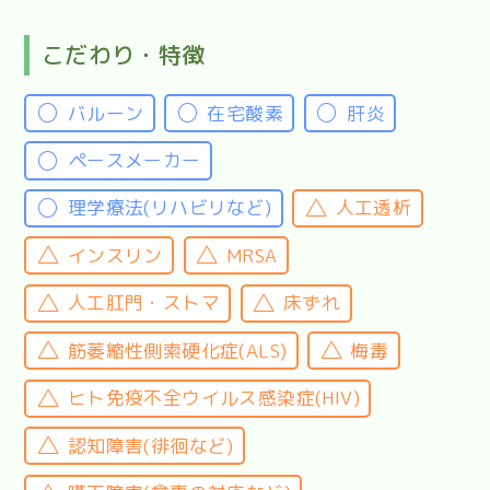
こだわり・特徴
バルーン
在宅酸素
肝炎
ペースメーカー
理学療法(リハビリなど)
人工透析
インスリン
MRSA
人工肛門・ストマ
床ずれ
筋萎縮性側索硬化症(ALS)
梅毒
ヒト免疫不全ウイルス感染症(HIV)
認知障害(徘徊など)