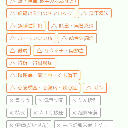
嚥下障害(食事の対応など)
施設出入口のドアロック
食事療法
誤嚥性肺炎
喘息・気管支炎
パーキンソン病
統合失調症
鬱病
リウマチ・関節症
骨折・骨粗鬆症
脳梗塞・脳卒中・くも膜下
心筋梗塞・心臓病・狭心症
ガン
胃ろう
気管切開
たん吸引
結核
人工呼吸器
経鼻栄養
疥癬(かいせん)
中心静脈栄養（IVH）