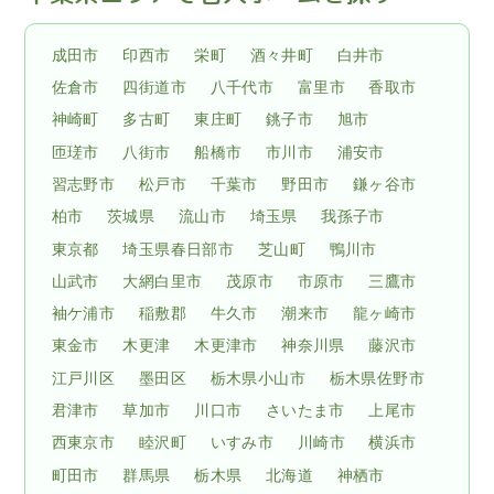
成田市
印西市
栄町
酒々井町
白井市
佐倉市
四街道市
八千代市
富里市
香取市
神崎町
多古町
東庄町
銚子市
旭市
匝瑳市
八街市
船橋市
市川市
浦安市
習志野市
松戸市
千葉市
野田市
鎌ヶ谷市
柏市
茨城県
流山市
埼玉県
我孫子市
東京都
埼玉県春日部市
芝山町
鴨川市
山武市
大網白里市
茂原市
市原市
三鷹市
袖ケ浦市
稲敷郡
牛久市
潮来市
龍ヶ崎市
東金市
木更津
木更津市
神奈川県
藤沢市
江戸川区
墨田区
栃木県小山市
栃木県佐野市
君津市
草加市
川口市
さいたま市
上尾市
西東京市
睦沢町
いすみ市
川崎市
横浜市
町田市
群馬県
栃木県
北海道
神栖市