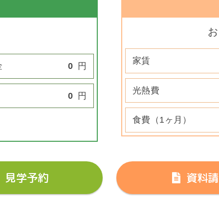
お
家賃
金
0
円
光熱費
0
円
食費（1ヶ月）
見学予約
資料請