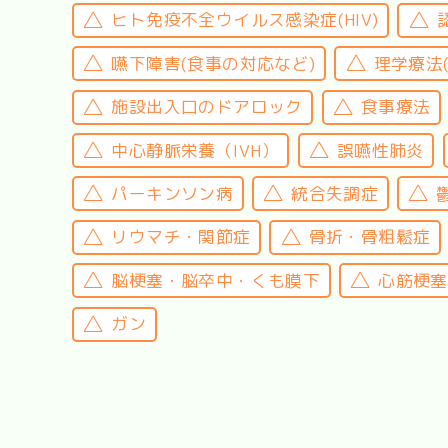
ヒト免疫不全ウイルス感染症(HIV)
嚥下障害(食事の対応など)
理学療法
施設出入口のドアロック
食事療法
中心静脈栄養（IVH）
誤嚥性肺炎
パーキンソン病
統合失調症
リウマチ・関節症
骨折・骨粗鬆症
脳梗塞・脳卒中・くも膜下
心筋梗塞
ガン