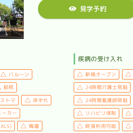
見学予約
疾病の受け入れ
バルーン
新規オープン
結核
24時間介護士常駐
・ストマ
床ずれ
24時間看護師常駐
メーカー
リハビリ体制
LS)
梅毒
終身利用可能