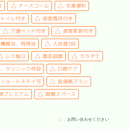
可
ナースコール
交通便利
室トイレ付き
居室風呂付き
介護ベッド付き
居室家具付き
機械浴、特殊浴
入浴週3回
レク毎日
園芸庭園
カラオケ
院、クリニック併設
口腔ケア
ショートステイ可
低価格プラン
級プレミアム
喫煙スペース
△
お問い合わせください