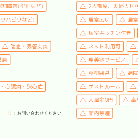
認知障害(徘徊など)
2人部屋、夫婦入居
(リハビリなど)
居室広い
居
居室キッチン付き
喘息・気管支炎
ネット利用可
鬱病
理美容サービス
将棋囲碁
病
・心臓病・狭心症
ゲストルーム
入居金0円
高
館内禁煙
△
お問い合わせください