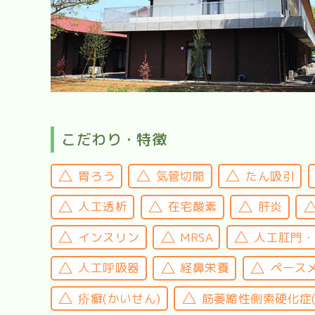
こだわり・特徴
胃ろう
気管切開
たん吸引
人工透析
在宅酸素
肝炎
インスリン
MRSA
人工肛門
人工呼吸器
経鼻栄養
ペース
疥癬(かいせん)
筋萎縮性側索硬化症(A