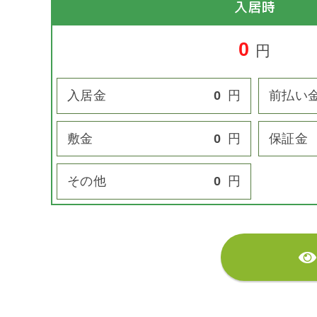
入居時
0
円
入居金
0
円
前払い
敷金
0
円
保証金
その他
0
円