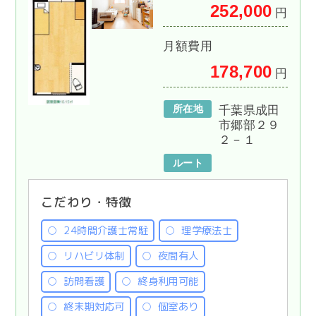
252,000
円
月額費用
178,700
円
所在地
千葉県成田
市郷部２９
２－１
ルート
こだわり・特徴
24時間介護士常駐
理学療法士
リハビリ体制
夜間有人
訪問看護
終身利用可能
終末期対応可
個室あり