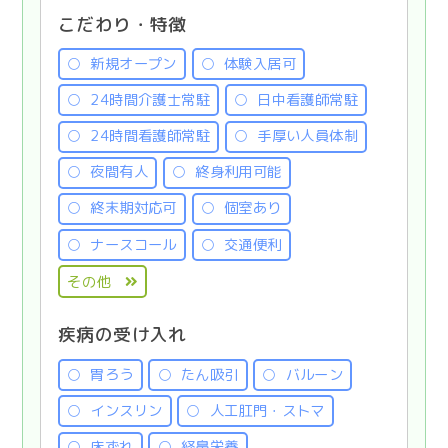
こだわり・特徴
新規オープン
体験入居可
24時間介護士常駐
日中看護師常駐
24時間看護師常駐
手厚い人員体制
夜間有人
終身利用可能
終末期対応可
個室あり
ナースコール
交通便利
その他
疾病の受け入れ
胃ろう
たん吸引
バルーン
インスリン
人工肛門・ストマ
床ずれ
経鼻栄養