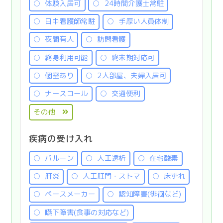
体験入居可
24時間介護士常駐
日中看護師常駐
手厚い人員体制
夜間有人
訪問看護
終身利用可能
終末期対応可
個室あり
2人部屋、夫婦入居可
ナースコール
交通便利
その他
疾病の受け入れ
バルーン
人工透析
在宅酸素
肝炎
人工肛門・ストマ
床ずれ
ペースメーカー
認知障害(徘徊など)
嚥下障害(食事の対応など)