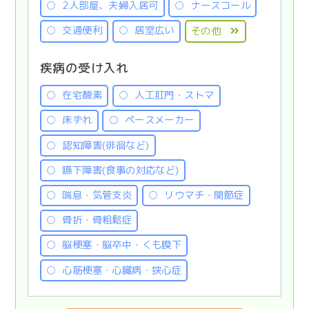
2人部屋、夫婦入居可
ナースコール
交通便利
居室広い
その他
疾病の受け入れ
在宅酸素
人工肛門・ストマ
床ずれ
ペースメーカー
認知障害(徘徊など)
嚥下障害(食事の対応など)
喘息・気管支炎
リウマチ・関節症
骨折・骨粗鬆症
脳梗塞・脳卒中・くも膜下
心筋梗塞・心臓病・狭心症