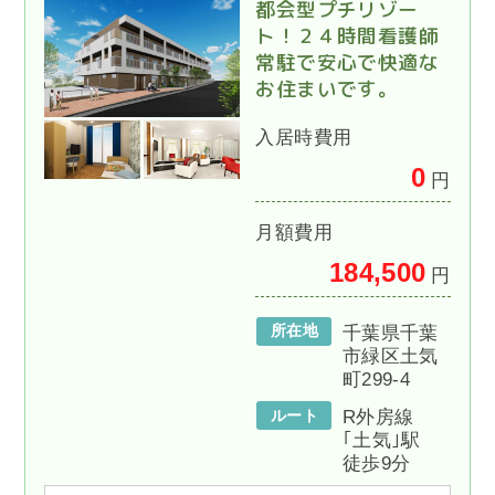
都会型プチリゾー
ト！２４時間看護師
常駐で安心で快適な
お住まいです。
入居時費用
0
円
月額費用
184,500
円
所在地
千葉県千葉
市緑区土気
町299-4
ルート
R外房線
｢土気｣駅
徒歩9分