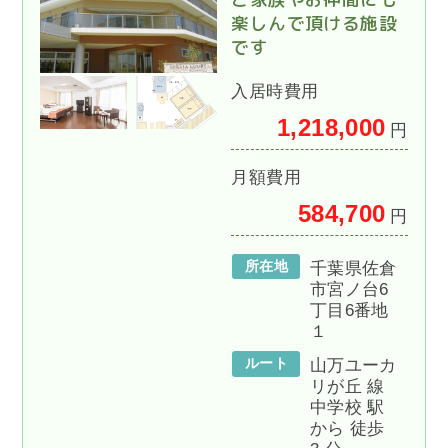
楽しんで頂ける施設
です
入居時費用
1,218,000
円
月額費用
584,700
円
所在地
千葉県佐倉
市宮ノ台6
丁目6番地
１
ルート
山万ユーカ
リが丘 線
中学校 駅
から 徒歩