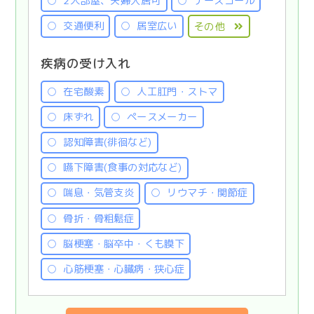
2人部屋、夫婦入居可
ナースコール
交通便利
居室広い
その他
疾病の受け入れ
在宅酸素
人工肛門・ストマ
床ずれ
ペースメーカー
認知障害(徘徊など)
嚥下障害(食事の対応など)
喘息・気管支炎
リウマチ・関節症
骨折・骨粗鬆症
脳梗塞・脳卒中・くも膜下
心筋梗塞・心臓病・狭心症