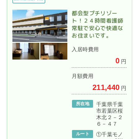
都会型プチリゾー
ト！２４時間看護師
常駐で安心で快適な
お住まいです。
入居時費用
0
円
月額費用
211,440
円
所在地
千葉県千葉
市若葉区桜
木北２－２
６－４７
ルート
①千葉モノ