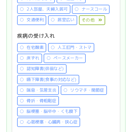
2人部屋、夫婦入居可
ナースコール
交通便利
居室広い
その他
疾病の受け入れ
在宅酸素
人工肛門・ストマ
床ずれ
ペースメーカー
認知障害(徘徊など)
嚥下障害(食事の対応など)
喘息・気管支炎
リウマチ・関節症
骨折・骨粗鬆症
脳梗塞・脳卒中・くも膜下
心筋梗塞・心臓病・狭心症