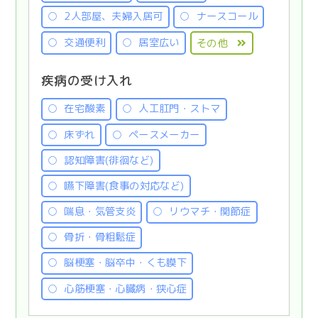
2人部屋、夫婦入居可
ナースコール
交通便利
居室広い
その他
疾病の受け入れ
在宅酸素
人工肛門・ストマ
床ずれ
ペースメーカー
認知障害(徘徊など)
嚥下障害(食事の対応など)
喘息・気管支炎
リウマチ・関節症
骨折・骨粗鬆症
脳梗塞・脳卒中・くも膜下
心筋梗塞・心臓病・狭心症