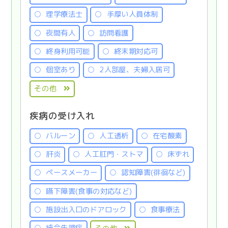
理学療法士
手厚い人員体制
夜間有人
訪問看護
終身利用可能
終末期対応可
個室あり
2人部屋、夫婦入居可
その他
疾病の受け入れ
バルーン
人工透析
在宅酸素
肝炎
人工肛門・ストマ
床ずれ
ペースメーカー
認知障害(徘徊など)
嚥下障害(食事の対応など)
施設出入口のドアロック
食事療法
統合失調症