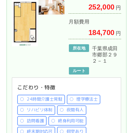
252,000
円
月額費用
184,700
円
所在地
千葉県成田
市郷部２９
２－１
ルート
こだわり・特徴
24時間介護士常駐
理学療法士
リハビリ体制
夜間有人
訪問看護
終身利用可能
終末期対応可
個室あり