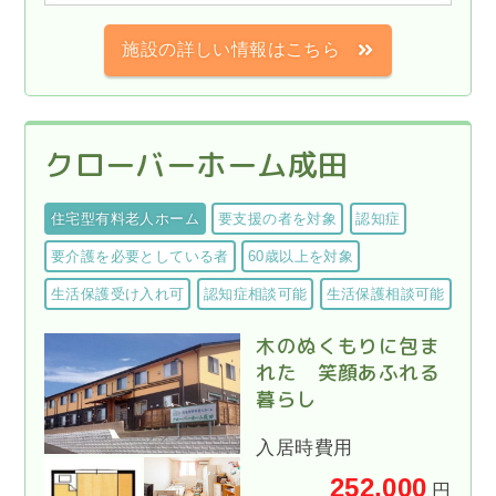
施設の詳しい情報はこちら
クローバーホーム成田
住宅型有料老人ホーム
要支援の者を対象
認知症
要介護を必要としている者
60歳以上を対象
生活保護受け入れ可
認知症相談可能
生活保護相談可能
木のぬくもりに包ま
れた 笑顔あふれる
暮らし
入居時費用
252,000
円