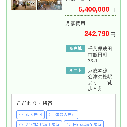
5,400,000
円
月額費用
242,790
円
所在地
千葉県成田
市飯田町
33-1
ルート
京成本線
公津の杜駅
より 徒
歩８分
こだわり・特徴
即入居可
体験入居可
24時間介護士常駐
日中看護師常駐