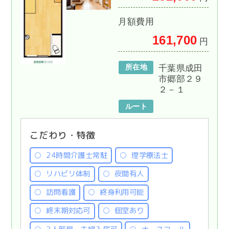
月額費用
161,700
円
所在地
千葉県成田
市郷部２９
２－１
ルート
こだわり・特徴
24時間介護士常駐
理学療法士
リハビリ体制
夜間有人
訪問看護
終身利用可能
終末期対応可
個室あり