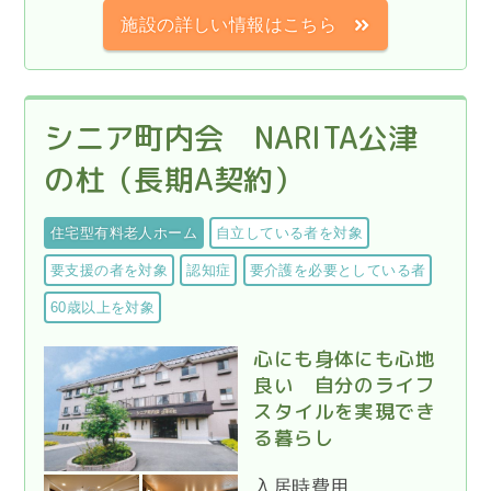
施設の詳しい情報はこちら
シニア町内会 NARITA公津
の杜（長期A契約）
住宅型有料老人ホーム
自立している者を対象
要支援の者を対象
認知症
要介護を必要としている者
60歳以上を対象
心にも身体にも心地
良い 自分のライフ
スタイルを実現でき
る暮らし
入居時費用