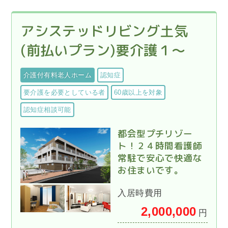
アシステッドリビング土気
(前払いプラン)要介護１～
介護付有料老人ホーム
認知症
要介護を必要としている者
60歳以上を対象
認知症相談可能
都会型プチリゾー
ト！２４時間看護師
常駐で安心で快適な
お住まいです。
入居時費用
2,000,000
円