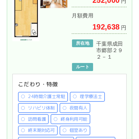
252,000
円
月額費用
192,638
円
所在地
千葉県成田
市郷部２９
２－１
ルート
こだわり・特徴
24時間介護士常駐
理学療法士
リハビリ体制
夜間有人
訪問看護
終身利用可能
終末期対応可
個室あり