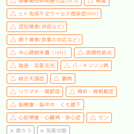
筋萎縮性側索硬化症(ALS)
梅毒
ヒト免疫不全ウイルス感染症(HIV)
認知障害(徘徊など)
嚥下障害(食事の対応など)
中心静脈栄養（IVH）
誤嚥性肺炎
喘息・気管支炎
パーキンソン病
統合失調症
鬱病
リウマチ・関節症
骨折・骨粗鬆症
脳梗塞・脳卒中・くも膜下
心筋梗塞・心臓病・狭心症
ガン
胃ろう
気管切開