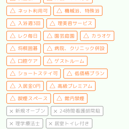
ネット利用可
機械浴、特殊浴
入浴週3回
理美容サービス
レク毎日
園芸庭園
カラオケ
将棋囲碁
病院、クリニック併設
口腔ケア
ゲストルーム
ショートステイ可
低価格プラン
入居金0円
高級プレミアム
喫煙スペース
館内禁煙
新規オープン
24時間看護師常駐
理学療法士
居室トイレ付き