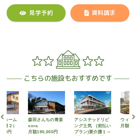
見学予約
資料請求
こちらの施設もおすすめです
ーホーム
森田さんちの青楽
アシステッドリビ
ウィズ
介護２）
sora
ング土気 (前払い
月額170
700円
月額190,000円
プラン)要介護１～