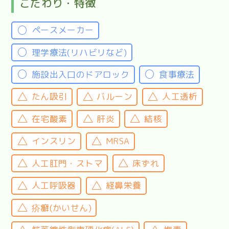
こだわり・特徴
ペースメーカー
理学療法(リハビリなど)
施設出入口のドアロック
食事療法
たん吸引
バルーン
人工透析
在宅酸素
肝炎
結核
インスリン
MRSA
人工肛門・ストマ
床ずれ
人工呼吸器
経鼻栄養
疥癬(かいせん)