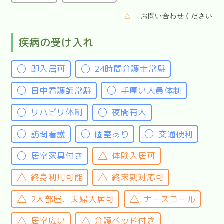
△
お問い合わせください
疾病の受け入れ
即入居可
24時間介護士常駐
日中看護師常駐
手厚い人員体制
リハビリ体制
夜間有人
訪問看護
個室あり
交通便利
居室家具付き
体験入居可
終身利用可能
終末期対応可
2人部屋、夫婦入居可
ナースコール
居室広い
介護ベッド付き