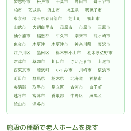
習志野市
松戸市
千葉市
野田市
鎌ヶ谷市
柏市
茨城県
流山市
埼玉県
我孫子市
東京都
埼玉県春日部市
芝山町
鴨川市
山武市
大網白里市
茂原市
市原市
三鷹市
袖ケ浦市
稲敷郡
牛久市
潮来市
龍ヶ崎市
東金市
木更津
木更津市
神奈川県
藤沢市
江戸川区
墨田区
栃木県小山市
栃木県佐野市
君津市
草加市
川口市
さいたま市
上尾市
西東京市
睦沢町
いすみ市
川崎市
横浜市
町田市
群馬県
栃木県
北海道
神栖市
夷隅郡
取手市
足立区
古河市
白子町
越谷市
富津市
香取郡
中野区
練馬区
館山市
深谷市
施設の種類で老人ホームを探す