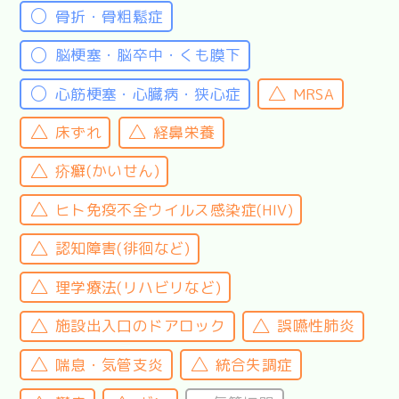
骨折・骨粗鬆症
脳梗塞・脳卒中・くも膜下
心筋梗塞・心臓病・狭心症
MRSA
床ずれ
経鼻栄養
疥癬(かいせん)
ヒト免疫不全ウイルス感染症(HIV)
認知障害(徘徊など)
理学療法(リハビリなど)
施設出入口のドアロック
誤嚥性肺炎
喘息・気管支炎
統合失調症