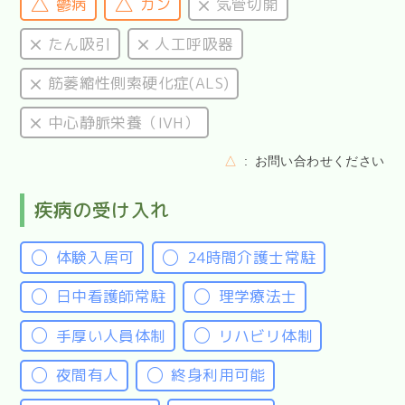
鬱病
ガン
気管切開
たん吸引
人工呼吸器
筋萎縮性側索硬化症(ALS)
中心静脈栄養（IVH）
△
お問い合わせください
疾病の受け入れ
体験入居可
24時間介護士常駐
日中看護師常駐
理学療法士
手厚い人員体制
リハビリ体制
夜間有人
終身利用可能