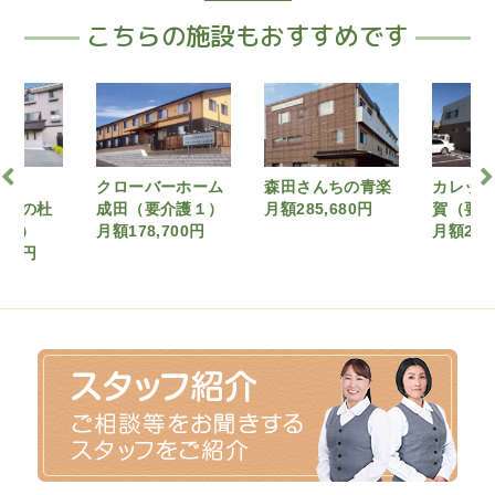
こちらの施設もおすすめです
ーホーム
森田さんちの青楽
カレッサ成田北須
森田さ
介護１）
月額285,680円
賀（要介護3）
sora
700円
月額200,930円
月額190