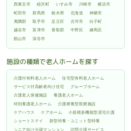
西東京市
睦沢町
いすみ市
川崎市
横浜市
町田市
群馬県
栃木県
北海道
神栖市
夷隅郡
取手市
足立区
古河市
白子町
越谷市
富津市
香取郡
中野区
練馬区
館山市
深谷市
施設の種類で老人ホームを探す
介護付有料老人ホーム
住宅型有料老人ホーム
サービス付高齢者向け住宅
グループホーム
介護老人保健施設
養護老人ホーム
特別養護老人ホーム
介護療養型医療施設
ケアハウス
ケアホーム
小規模多機能型居宅介護
ショートステイ
新型特養・ユニット型特養
シニア向け分譲マンション
訪問介護サービス