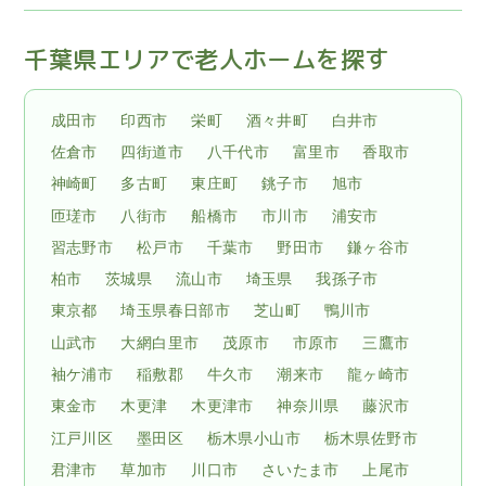
千葉県エリアで老人ホームを探す
成田市
印西市
栄町
酒々井町
白井市
佐倉市
四街道市
八千代市
富里市
香取市
神崎町
多古町
東庄町
銚子市
旭市
匝瑳市
八街市
船橋市
市川市
浦安市
習志野市
松戸市
千葉市
野田市
鎌ヶ谷市
柏市
茨城県
流山市
埼玉県
我孫子市
東京都
埼玉県春日部市
芝山町
鴨川市
山武市
大網白里市
茂原市
市原市
三鷹市
袖ケ浦市
稲敷郡
牛久市
潮来市
龍ヶ崎市
東金市
木更津
木更津市
神奈川県
藤沢市
江戸川区
墨田区
栃木県小山市
栃木県佐野市
君津市
草加市
川口市
さいたま市
上尾市