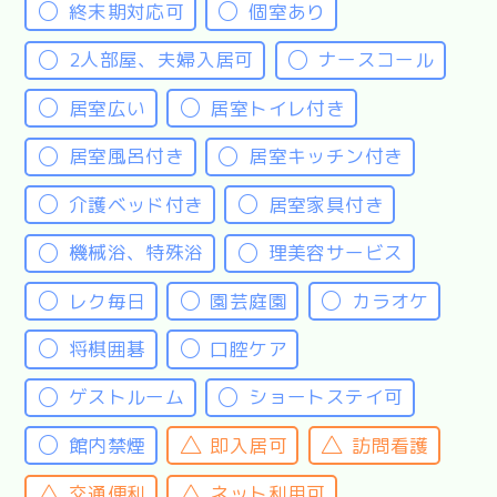
終末期対応可
個室あり
2人部屋、夫婦入居可
ナースコール
居室広い
居室トイレ付き
居室風呂付き
居室キッチン付き
介護ベッド付き
居室家具付き
機械浴、特殊浴
理美容サービス
レク毎日
園芸庭園
カラオケ
将棋囲碁
口腔ケア
ゲストルーム
ショートステイ可
館内禁煙
即入居可
訪問看護
交通便利
ネット利用可