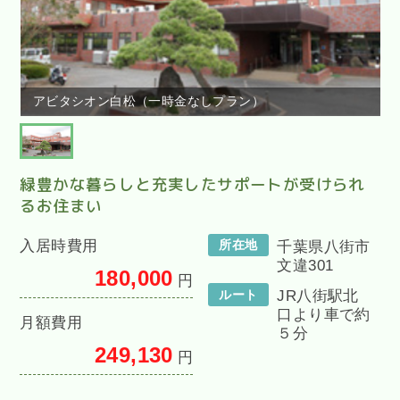
アビタシオン白松（一時金なしプラン）
緑豊かな暮らしと充実したサポートが受けられ
るお住まい
入居時費用
所在地
千葉県八街市
文違301
180,000
円
ルート
JR八街駅北
口より車で約
月額費用
５分
249,130
円