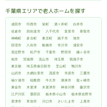
千葉県エリアで老人ホームを探す
成田市
印西市
栄町
酒々井町
白井市
佐倉市
四街道市
八千代市
富里市
香取市
神崎町
多古町
東庄町
銚子市
旭市
匝瑳市
八街市
船橋市
市川市
浦安市
習志野市
松戸市
千葉市
野田市
鎌ヶ谷市
柏市
茨城県
流山市
埼玉県
我孫子市
東京都
埼玉県春日部市
芝山町
鴨川市
山武市
大網白里市
茂原市
市原市
三鷹市
袖ケ浦市
稲敷郡
牛久市
潮来市
龍ヶ崎市
東金市
木更津
木更津市
神奈川県
藤沢市
江戸川区
墨田区
栃木県小山市
栃木県佐野市
君津市
草加市
川口市
さいたま市
上尾市