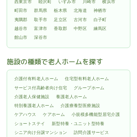
西東京市
睦沢町
いすみ市
川崎市
横浜市
町田市
群馬県
栃木県
北海道
神栖市
夷隅郡
取手市
足立区
古河市
白子町
越谷市
富津市
香取郡
中野区
練馬区
館山市
深谷市
施設の種類で老人ホームを探す
介護付有料老人ホーム
住宅型有料老人ホーム
サービス付高齢者向け住宅
グループホーム
介護老人保健施設
養護老人ホーム
特別養護老人ホーム
介護療養型医療施設
ケアハウス
ケアホーム
小規模多機能型居宅介護
ショートステイ
新型特養・ユニット型特養
シニア向け分譲マンション
訪問介護サービス