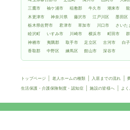
三鷹市
袖ケ浦市
稲敷郡
牛久市
潮来市
木更津市
神奈川県
藤沢市
江戸川区
墨田区
栃木県佐野市
君津市
草加市
川口市
さいた
睦沢町
いすみ市
川崎市
横浜市
町田市
神栖市
夷隅郡
取手市
足立区
古河市
白
香取郡
中野区
練馬区
館山市
深谷市
トップページ
老人ホームの種類
入居までの流れ
生活保護・介護保険制度・認知症
施設の皆様へ
よく