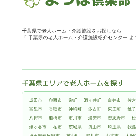
千葉県で老人ホーム・介護施設をお探しなら
「 千葉県の老人ホーム・介護施設紹介センター 
千葉県エリアで老人ホームを探す
成田市
印西市
栄町
酒々井町
白井市
佐
富里市
香取市
神崎町
多古町
東庄町
銚
八街市
船橋市
市川市
浦安市
習志野市
鎌ヶ谷市
柏市
茨城県
流山市
埼玉県
我
埼玉県春日部市
芝山町
鴨川市
山武市
大網