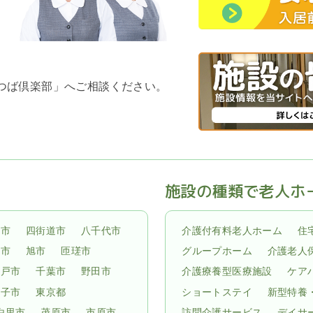
よつば倶楽部」へご相談ください。
施設の種類で老人ホ
倉市
四街道市
八千代市
介護付有料老人ホーム
住
子市
旭市
匝瑳市
グループホーム
介護老人
松戸市
千葉市
野田市
介護療養型医療施設
ケア
孫子市
東京都
ショートステイ
新型特養
白里市
茂原市
市原市
訪問介護サービス
デイサ