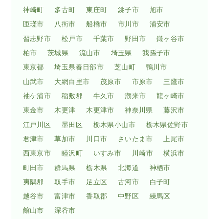
神崎町
多古町
東庄町
銚子市
旭市
匝瑳市
八街市
船橋市
市川市
浦安市
習志野市
松戸市
千葉市
野田市
鎌ヶ谷市
柏市
茨城県
流山市
埼玉県
我孫子市
東京都
埼玉県春日部市
芝山町
鴨川市
山武市
大網白里市
茂原市
市原市
三鷹市
袖ケ浦市
稲敷郡
牛久市
潮来市
龍ヶ崎市
東金市
木更津
木更津市
神奈川県
藤沢市
江戸川区
墨田区
栃木県小山市
栃木県佐野市
君津市
草加市
川口市
さいたま市
上尾市
西東京市
睦沢町
いすみ市
川崎市
横浜市
町田市
群馬県
栃木県
北海道
神栖市
夷隅郡
取手市
足立区
古河市
白子町
越谷市
富津市
香取郡
中野区
練馬区
館山市
深谷市