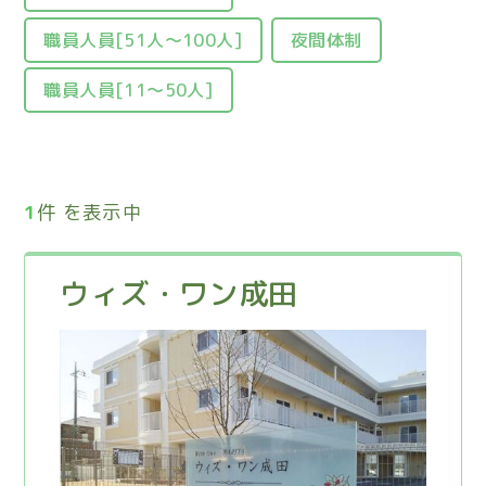
職員人員[51人～100人]
夜間体制
職員人員[11〜50人]
1
件 を表示中
ウィズ・ワン成田