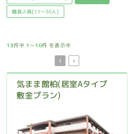
職員人員[11〜50人]
13
件中
1
～
10
件 を表示中
1
気まま館柏(居室Aタイプ
敷金プラン)