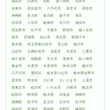
成田市
印西市
栄町
酒々井町
白井市
佐倉市
四街道市
八千代市
富里市
香取市
神崎町
多古町
東庄町
銚子市
旭市
匝瑳市
八街市
船橋市
市川市
浦安市
習志野市
松戸市
千葉市
野田市
鎌ヶ谷市
柏市
茨城県
流山市
埼玉県
我孫子市
東京都
埼玉県春日部市
芝山町
鴨川市
山武市
大網白里市
茂原市
市原市
三鷹市
袖ケ浦市
稲敷郡
牛久市
潮来市
龍ヶ崎市
東金市
木更津
木更津市
神奈川県
藤沢市
江戸川区
墨田区
栃木県小山市
栃木県佐野市
君津市
草加市
川口市
さいたま市
上尾市
西東京市
睦沢町
いすみ市
川崎市
横浜市
町田市
群馬県
栃木県
北海道
神栖市
夷隅郡
取手市
足立区
古河市
白子町
越谷市
富津市
香取郡
中野区
練馬区