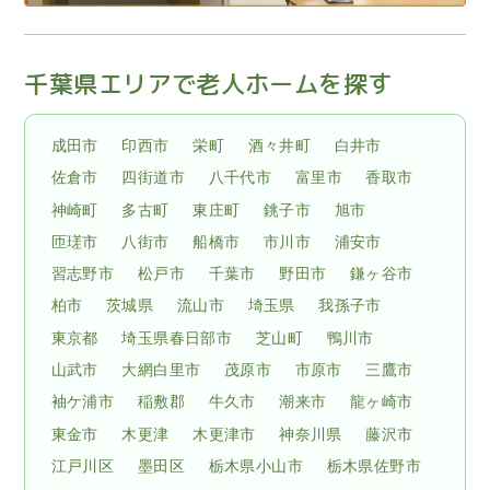
千葉県エリアで老人ホームを探す
成田市
印西市
栄町
酒々井町
白井市
佐倉市
四街道市
八千代市
富里市
香取市
神崎町
多古町
東庄町
銚子市
旭市
匝瑳市
八街市
船橋市
市川市
浦安市
習志野市
松戸市
千葉市
野田市
鎌ヶ谷市
柏市
茨城県
流山市
埼玉県
我孫子市
東京都
埼玉県春日部市
芝山町
鴨川市
山武市
大網白里市
茂原市
市原市
三鷹市
袖ケ浦市
稲敷郡
牛久市
潮来市
龍ヶ崎市
東金市
木更津
木更津市
神奈川県
藤沢市
江戸川区
墨田区
栃木県小山市
栃木県佐野市