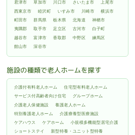
君津市
草加市
川口市
さいたま市
上尾市
西東京市
睦沢町
いすみ市
川崎市
横浜市
町田市
群馬県
栃木県
北海道
神栖市
夷隅郡
取手市
足立区
古河市
白子町
越谷市
富津市
香取郡
中野区
練馬区
館山市
深谷市
施設の種類で老人ホームを探す
介護付有料老人ホーム
住宅型有料老人ホーム
サービス付高齢者向け住宅
グループホーム
介護老人保健施設
養護老人ホーム
特別養護老人ホーム
介護療養型医療施設
ケアハウス
ケアホーム
小規模多機能型居宅介護
ショートステイ
新型特養・ユニット型特養