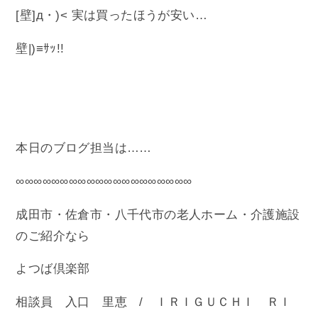
[壁]д・)< 実は買ったほうが安い…
壁|)≡ｻｯ!!
本日のブログ担当は……
∞∞∞∞∞∞∞∞∞∞∞∞∞∞∞∞∞∞∞∞
成田市・佐倉市・八千代市の老人ホーム・介護施設
のご紹介なら
よつば倶楽部
相談員 入口 里恵 / ＩＲＩＧＵＣＨＩ ＲＩ