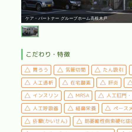
ケア・パートナー グループホーム高根木戸
こだわり・特徴
胃ろう
気管切開
たん吸引
人工透析
在宅酸素
肝炎
インスリン
MRSA
人工肛門
人工呼吸器
経鼻栄養
ペース
疥癬(かいせん)
筋萎縮性側索硬化症(A