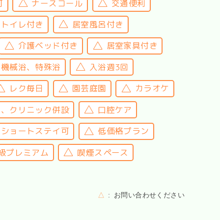
可
ナースコール
交通便利
室トイレ付き
居室風呂付き
介護ベッド付き
居室家具付き
機械浴、特殊浴
入浴週3回
レク毎日
園芸庭園
カラオケ
院、クリニック併設
口腔ケア
ショートステイ可
低価格プラン
級プレミアム
喫煙スペース
△
お問い合わせください