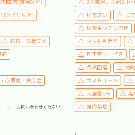
認知障害(徘徊など)
2人部屋、夫婦入居
(リハビリなど)
居室広い
居
居室キッチン付き
喘息・気管支炎
ネット利用可
鬱病
理美容サービス
将棋囲碁
病
・心臓病・狭心症
ゲストルーム
入居金0円
高
館内禁煙
△
お問い合わせください