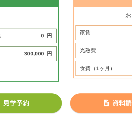
お
家賃
金
0
円
光熱費
300,000
円
食費（1ヶ月）
見学予約
資料請