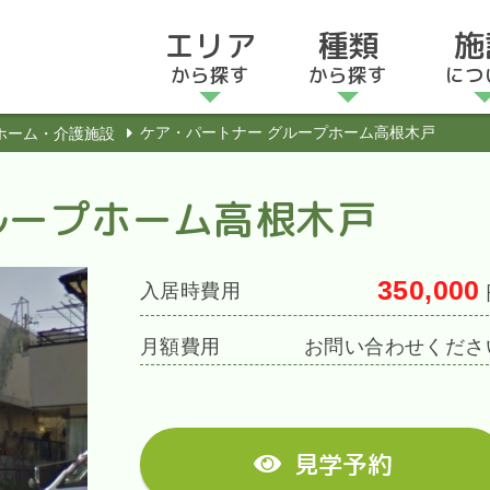
エリア
種類
施
から探す
から探す
につ
ケア・パートナー グループホーム高根木戸
ホーム・介護施設
ループホーム高根木戸
350,000
入居時費用
月額費用
お問い合わせくださ
見学予約