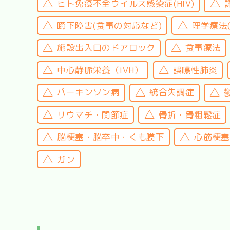
ヒト免疫不全ウイルス感染症(HIV)
嚥下障害(食事の対応など)
理学療法
施設出入口のドアロック
食事療法
中心静脈栄養（IVH）
誤嚥性肺炎
パーキンソン病
統合失調症
リウマチ・関節症
骨折・骨粗鬆症
脳梗塞・脳卒中・くも膜下
心筋梗塞
ガン