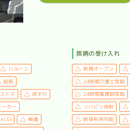
疾病の受け入れ
バルーン
新規オープン
結核
24時間介護士常駐
・ストマ
床ずれ
24時間看護師常駐
メーカー
リハビリ体制
LS)
梅毒
終身利用可能