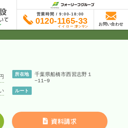
設
営業時間 / 9:00-18:00
いて
0120-1165-33
お問い合わせ
イイローゴ
サンサン
千葉県船橋市西習志野１
所在地
円
−11−9
い
ルート
資料請求