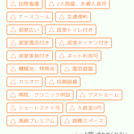
訪問看護
2人部屋、夫婦入居可
ナースコール
交通便利
居室広い
居室トイレ付き
居室風呂付き
居室キッチン付き
居室家具付き
ネット利用可
機械浴、特殊浴
園芸庭園
カラオケ
将棋囲碁
病院、クリニック併設
ゲストルーム
ショートステイ可
入居金0円
高級プレミアム
喫煙スペース
△
お問い合わせください