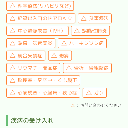
理学療法(リハビリなど)
施設出入口のドアロック
食事療法
中心静脈栄養（IVH）
誤嚥性肺炎
喘息・気管支炎
パーキンソン病
統合失調症
鬱病
リウマチ・関節症
骨折・骨粗鬆症
脳梗塞・脳卒中・くも膜下
心筋梗塞・心臓病・狭心症
ガン
△
お問い合わせください
疾病の受け入れ