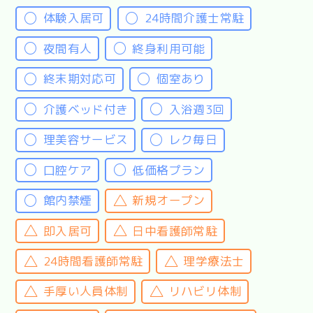
体験入居可
24時間介護士常駐
夜間有人
終身利用可能
終末期対応可
個室あり
介護ベッド付き
入浴週3回
理美容サービス
レク毎日
口腔ケア
低価格プラン
館内禁煙
新規オープン
即入居可
日中看護師常駐
24時間看護師常駐
理学療法士
手厚い人員体制
リハビリ体制