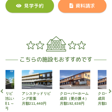
見学予約
資料請求
こちらの施設もおすすめです
システッドリビ
クローバーホーム
クローバーホーム
ウ
グ若葉
成田（要介護４）
成田（要介護２）
月
211,440円
月額192,638円
月額184,700円