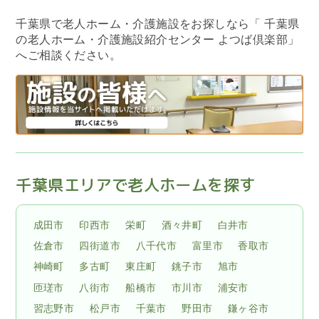
千葉県で老人ホーム・介護施設をお探しなら
「 千葉県
の老人ホーム・介護施設紹介センター よつば倶楽部」
へご相談ください。
千葉県エリアで老人ホームを探す
成田市
印西市
栄町
酒々井町
白井市
佐倉市
四街道市
八千代市
富里市
香取市
神崎町
多古町
東庄町
銚子市
旭市
匝瑳市
八街市
船橋市
市川市
浦安市
習志野市
松戸市
千葉市
野田市
鎌ヶ谷市