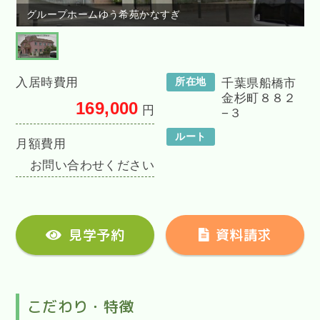
グループホームゆう希苑かなすぎ
入居時費用
所在地
千葉県船橋市
金杉町８８２
169,000
円
−３
ルート
月額費用
お問い合わせください
見学予約
資料請求
こだわり・特徴