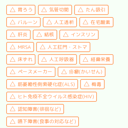
胃ろう
気管切開
たん吸引
バルーン
人工透析
在宅酸素
肝炎
結核
インスリン
MRSA
人工肛門・ストマ
床ずれ
人工呼吸器
経鼻栄養
ペースメーカー
疥癬(かいせん)
筋萎縮性側索硬化症(ALS)
梅毒
ヒト免疫不全ウイルス感染症(HIV)
認知障害(徘徊など)
嚥下障害(食事の対応など)