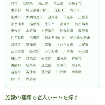
柏市
茨城県
流山市
埼玉県
我孫子市
東京都
埼玉県春日部市
芝山町
鴨川市
山武市
大網白里市
茂原市
市原市
三鷹市
袖ケ浦市
稲敷郡
牛久市
潮来市
龍ヶ崎市
東金市
木更津
木更津市
神奈川県
藤沢市
江戸川区
墨田区
栃木県小山市
栃木県佐野市
君津市
草加市
川口市
さいたま市
上尾市
西東京市
睦沢町
いすみ市
川崎市
横浜市
町田市
群馬県
栃木県
北海道
神栖市
夷隅郡
取手市
足立区
古河市
白子町
越谷市
富津市
香取郡
中野区
練馬区
館山市
深谷市
施設の種類で老人ホームを探す