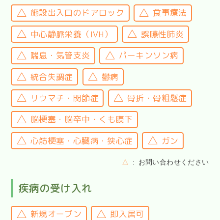
施設出入口のドアロック
食事療法
中心静脈栄養（IVH）
誤嚥性肺炎
喘息・気管支炎
パーキンソン病
統合失調症
鬱病
リウマチ・関節症
骨折・骨粗鬆症
脳梗塞・脳卒中・くも膜下
心筋梗塞・心臓病・狭心症
ガン
△
お問い合わせください
疾病の受け入れ
新規オープン
即入居可