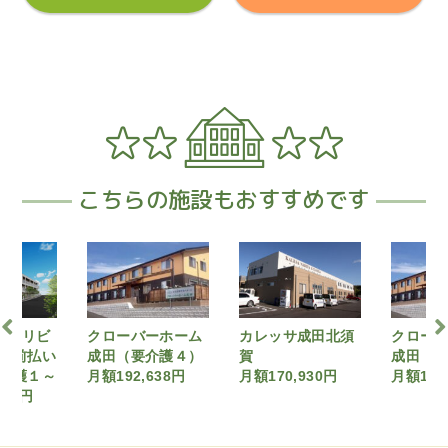
こちらの施設もおすすめです
ローバーホーム
カレッサ成田北須
クローバーホーム
田（要介護４）
賀
成田（要介護１）
額192,638円
月額170,930円
月額178,700円