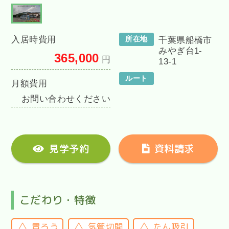
入居時費用
所在地
千葉県船橋市
みやぎ台1-
365,000
円
13-1
ルート
月額費用
お問い合わせください
見学予約
資料請求
こだわり・特徴
胃ろう
気管切開
たん吸引