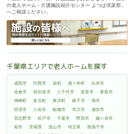
の老人ホーム・介護施設紹介センター よつば倶楽部」
へご相談ください。
千葉県エリアで老人ホームを探す
成田市
印西市
栄町
酒々井町
白井市
佐倉市
四街道市
八千代市
富里市
香取市
神崎町
多古町
東庄町
銚子市
旭市
匝瑳市
八街市
船橋市
市川市
浦安市
習志野市
松戸市
千葉市
野田市
鎌ヶ谷市
柏市
茨城県
流山市
埼玉県
我孫子市