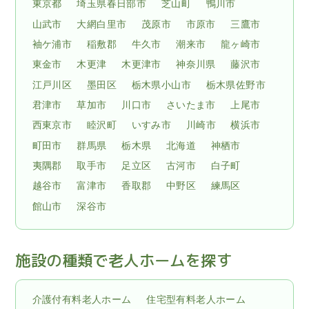
東京都
埼玉県春日部市
芝山町
鴨川市
山武市
大網白里市
茂原市
市原市
三鷹市
袖ケ浦市
稲敷郡
牛久市
潮来市
龍ヶ崎市
東金市
木更津
木更津市
神奈川県
藤沢市
江戸川区
墨田区
栃木県小山市
栃木県佐野市
君津市
草加市
川口市
さいたま市
上尾市
西東京市
睦沢町
いすみ市
川崎市
横浜市
町田市
群馬県
栃木県
北海道
神栖市
夷隅郡
取手市
足立区
古河市
白子町
越谷市
富津市
香取郡
中野区
練馬区
館山市
深谷市
施設の種類で老人ホームを探す
介護付有料老人ホーム
住宅型有料老人ホーム