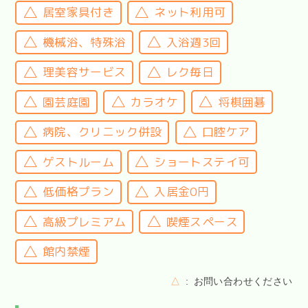
居室家具付き
ネット利用可
機械浴、特殊浴
入浴週3回
理美容サービス
レク毎日
園芸庭園
カラオケ
将棋囲碁
病院、クリニック併設
口腔ケア
ゲストルーム
ショートステイ可
低価格プラン
入居金0円
高級プレミアム
喫煙スペース
館内禁煙
△
お問い合わせください