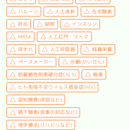
バルーン
人工透析
在宅酸素
肝炎
結核
インスリン
MRSA
人工肛門・ストマ
床ずれ
人工呼吸器
経鼻栄養
ペースメーカー
疥癬(かいせん)
筋萎縮性側索硬化症(ALS)
梅毒
ヒト免疫不全ウイルス感染症(HIV)
認知障害(徘徊など)
嚥下障害(食事の対応など)
理学療法(リハビリなど)