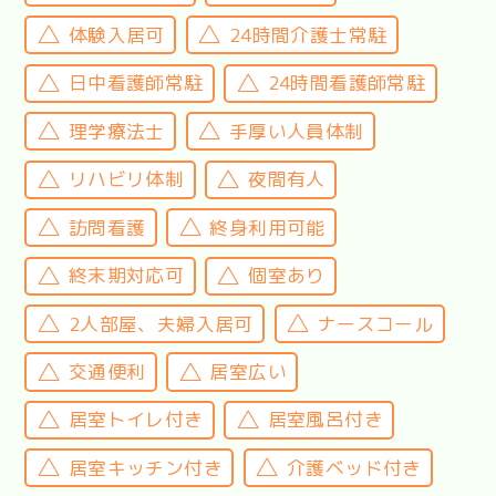
体験入居可
24時間介護士常駐
日中看護師常駐
24時間看護師常駐
理学療法士
手厚い人員体制
リハビリ体制
夜間有人
訪問看護
終身利用可能
終末期対応可
個室あり
2人部屋、夫婦入居可
ナースコール
交通便利
居室広い
居室トイレ付き
居室風呂付き
居室キッチン付き
介護ベッド付き