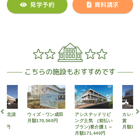
見学予約
資料請求
こちらの施設もおすすめです
ズ・ワン成田
アシステッドリビ
カレッサ成田北須
シ
70,560円
ング土気 (前払い
賀
NA
プラン)要介護１～
月額170,930円
（
月額171,440円
月額