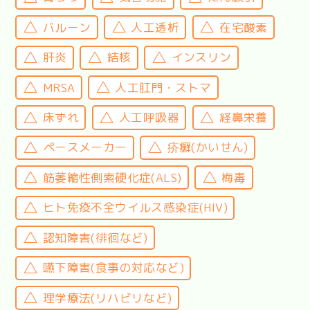
バルーン
人工透析
在宅酸素
肝炎
結核
インスリン
MRSA
人工肛門・ストマ
床ずれ
人工呼吸器
経鼻栄養
ペースメーカー
疥癬(かいせん)
筋萎縮性側索硬化症(ALS)
梅毒
ヒト免疫不全ウイルス感染症(HIV)
認知障害(徘徊など)
嚥下障害(食事の対応など)
理学療法(リハビリなど)