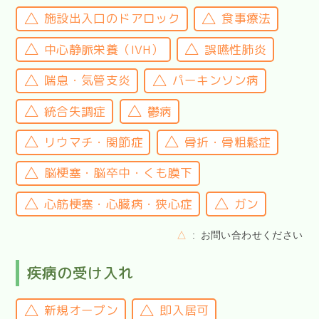
施設出入口のドアロック
食事療法
中心静脈栄養（IVH）
誤嚥性肺炎
喘息・気管支炎
パーキンソン病
統合失調症
鬱病
リウマチ・関節症
骨折・骨粗鬆症
脳梗塞・脳卒中・くも膜下
心筋梗塞・心臓病・狭心症
ガン
△
お問い合わせください
疾病の受け入れ
新規オープン
即入居可