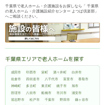
千葉県で老人ホーム・介護施設をお探しなら
「 千葉県
の老人ホーム・介護施設紹介センター よつば倶楽部」
へご相談ください。
千葉県エリアで老人ホームを探す
成田市
印西市
栄町
酒々井町
白井市
佐倉市
四街道市
八千代市
富里市
香取市
神崎町
多古町
東庄町
銚子市
旭市
匝瑳市
八街市
船橋市
市川市
浦安市
習志野市
松戸市
千葉市
野田市
鎌ヶ谷市