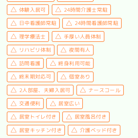
体験入居可
24時間介護士常駐
日中看護師常駐
24時間看護師常駐
理学療法士
手厚い人員体制
リハビリ体制
夜間有人
訪問看護
終身利用可能
終末期対応可
個室あり
2人部屋、夫婦入居可
ナースコール
交通便利
居室広い
居室トイレ付き
居室風呂付き
居室キッチン付き
介護ベッド付き