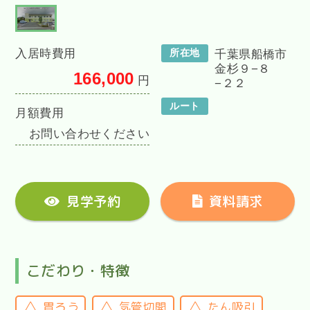
入居時費用
所在地
千葉県船橋市
金杉９−８
166,000
円
−２２
ルート
月額費用
お問い合わせください
見学予約
資料請求
こだわり・特徴
胃ろう
気管切開
たん吸引