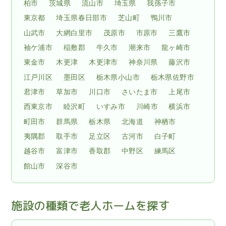
柏市
茨城県
流山市
埼玉県
我孫子市
東京都
埼玉県春日部市
芝山町
鴨川市
山武市
大網白里市
茂原市
市原市
三鷹市
袖ケ浦市
稲敷郡
牛久市
潮来市
龍ヶ崎市
東金市
木更津
木更津市
神奈川県
藤沢市
江戸川区
墨田区
栃木県小山市
栃木県佐野市
君津市
草加市
川口市
さいたま市
上尾市
西東京市
睦沢町
いすみ市
川崎市
横浜市
町田市
群馬県
栃木県
北海道
神栖市
夷隅郡
取手市
足立区
古河市
白子町
越谷市
富津市
香取郡
中野区
練馬区
館山市
深谷市
施設の種類で老人ホームを探す