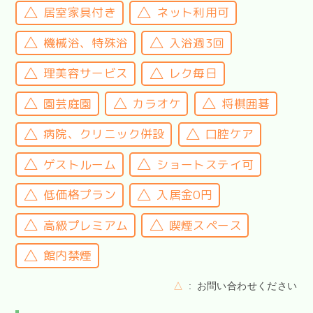
居室家具付き
ネット利用可
機械浴、特殊浴
入浴週3回
理美容サービス
レク毎日
園芸庭園
カラオケ
将棋囲碁
病院、クリニック併設
口腔ケア
ゲストルーム
ショートステイ可
低価格プラン
入居金0円
高級プレミアム
喫煙スペース
館内禁煙
△
お問い合わせください