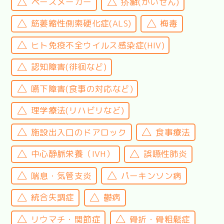
ペースメーカー
疥癬(かいせん)
筋萎縮性側索硬化症(ALS)
梅毒
ヒト免疫不全ウイルス感染症(HIV)
認知障害(徘徊など)
嚥下障害(食事の対応など)
理学療法(リハビリなど)
施設出入口のドアロック
食事療法
中心静脈栄養（IVH）
誤嚥性肺炎
喘息・気管支炎
パーキンソン病
統合失調症
鬱病
リウマチ・関節症
骨折・骨粗鬆症