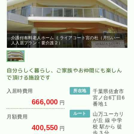
介護付有料老人ホーム ミライアコート宮の杜（月払い一
人入居プラン・要介護２）
自分らしく暮らし、ご家族やお仲間にも楽しん
で頂ける施設です
入居時費用
所在地
千葉県佐倉市
宮ノ台6丁目6
666,000
円
番地１
ルート
山万ユーカリ
月額費用
が丘 線 中学
400,550
校 駅から 徒
円
歩 3 分