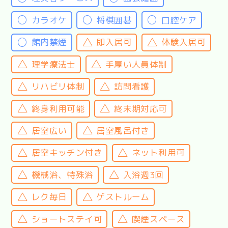
カラオケ
将棋囲碁
口腔ケア
館内禁煙
即入居可
体験入居可
理学療法士
手厚い人員体制
リハビリ体制
訪問看護
終身利用可能
終末期対応可
居室広い
居室風呂付き
居室キッチン付き
ネット利用可
機械浴、特殊浴
入浴週3回
レク毎日
ゲストルーム
ショートステイ可
喫煙スペース