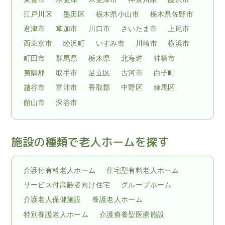
江戸川区
墨田区
栃木県小山市
栃木県佐野市
君津市
草加市
川口市
さいたま市
上尾市
西東京市
睦沢町
いすみ市
川崎市
横浜市
町田市
群馬県
栃木県
北海道
神栖市
夷隅郡
取手市
足立区
古河市
白子町
越谷市
富津市
香取郡
中野区
練馬区
館山市
深谷市
施設の種類で老人ホームを探す
介護付有料老人ホーム
住宅型有料老人ホーム
サービス付高齢者向け住宅
グループホーム
介護老人保健施設
養護老人ホーム
特別養護老人ホーム
介護療養型医療施設