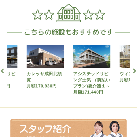
こちらの施設もおすすめです
成田北須
アシステッドリビ
ウィズ・ワン成田
アシス
ング土気 (前払い
月額170,560円
ング土
930円
プラン)要介護１～
月額184
月額171,440円