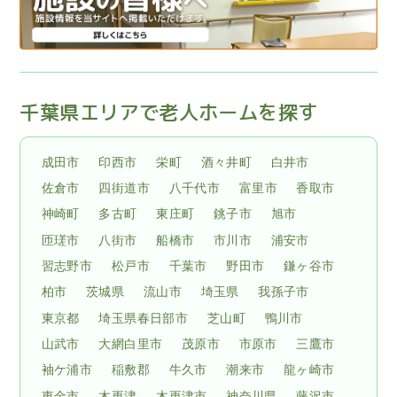
千葉県エリアで老人ホームを探す
成田市
印西市
栄町
酒々井町
白井市
佐倉市
四街道市
八千代市
富里市
香取市
神崎町
多古町
東庄町
銚子市
旭市
匝瑳市
八街市
船橋市
市川市
浦安市
習志野市
松戸市
千葉市
野田市
鎌ヶ谷市
柏市
茨城県
流山市
埼玉県
我孫子市
東京都
埼玉県春日部市
芝山町
鴨川市
山武市
大網白里市
茂原市
市原市
三鷹市
袖ケ浦市
稲敷郡
牛久市
潮来市
龍ヶ崎市
東金市
木更津
木更津市
神奈川県
藤沢市