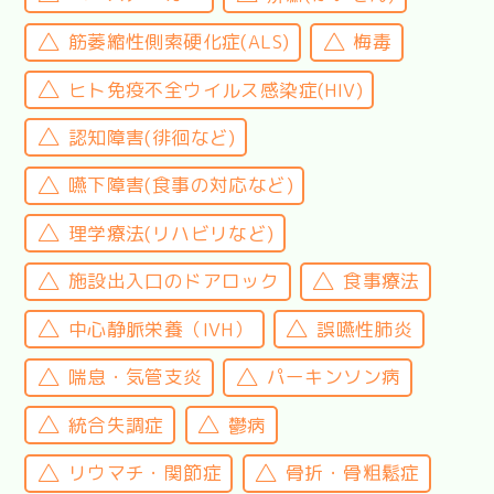
筋萎縮性側索硬化症(ALS)
梅毒
ヒト免疫不全ウイルス感染症(HIV)
認知障害(徘徊など)
嚥下障害(食事の対応など)
理学療法(リハビリなど)
施設出入口のドアロック
食事療法
中心静脈栄養（IVH）
誤嚥性肺炎
喘息・気管支炎
パーキンソン病
統合失調症
鬱病
リウマチ・関節症
骨折・骨粗鬆症