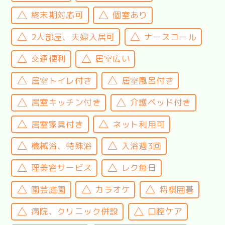
終末期対応可
個室あり
2人部屋、夫婦入居可
ナースコール
交通便利
居室広い
居室トイレ付き
居室風呂付き
居室キッチン付き
介護ベッド付き
居室家具付き
ネット利用可
機械浴、特殊浴
入浴週3回
理美容サービス
レク毎日
園芸庭園
カラオケ
将棋囲碁
病院、クリニック併設
口腔ケア