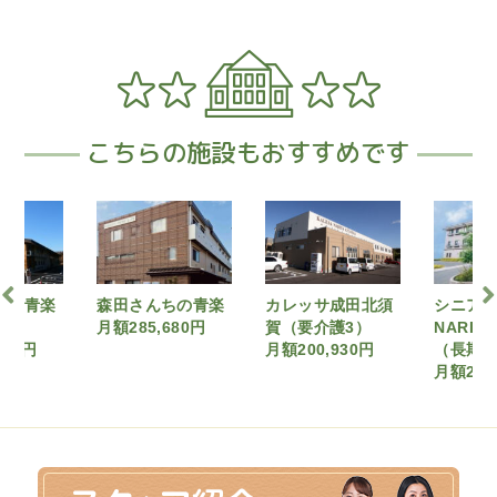
こちらの施設もおすすめです
ちの青楽
カレッサ成田北須
シニア町内会
アシス
680円
賀（要介護3）
NARITA公津の杜
ング土
月額200,930円
（長期A契約）
月額184
月額242,790円