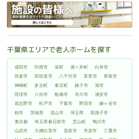
千葉県エリアで老人ホームを探す
成田市
印西市
栄町
酒々井町
白井市
佐倉市
四街道市
八千代市
富里市
香取市
神崎町
多古町
東庄町
銚子市
旭市
匝瑳市
八街市
船橋市
市川市
浦安市
習志野市
松戸市
千葉市
野田市
鎌ヶ谷市
柏市
茨城県
流山市
埼玉県
我孫子市
東京都
埼玉県春日部市
芝山町
鴨川市
山武市
大網白里市
茂原市
市原市
三鷹市