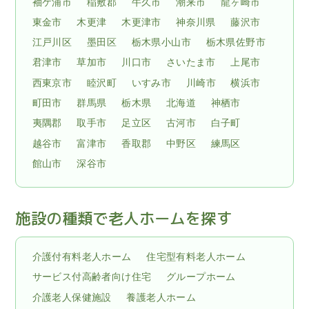
袖ケ浦市
稲敷郡
牛久市
潮来市
龍ヶ崎市
東金市
木更津
木更津市
神奈川県
藤沢市
江戸川区
墨田区
栃木県小山市
栃木県佐野市
君津市
草加市
川口市
さいたま市
上尾市
西東京市
睦沢町
いすみ市
川崎市
横浜市
町田市
群馬県
栃木県
北海道
神栖市
夷隅郡
取手市
足立区
古河市
白子町
越谷市
富津市
香取郡
中野区
練馬区
館山市
深谷市
施設の種類で老人ホームを探す
介護付有料老人ホーム
住宅型有料老人ホーム
サービス付高齢者向け住宅
グループホーム
介護老人保健施設
養護老人ホーム