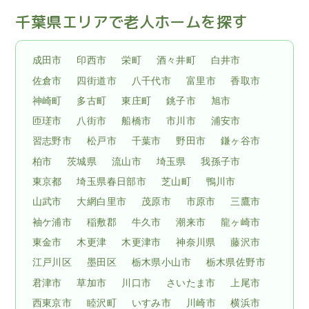
千葉県エリアで老人ホームを探す
成田市
印西市
栄町
酒々井町
白井市
佐倉市
四街道市
八千代市
富里市
香取市
神崎町
多古町
東庄町
銚子市
旭市
匝瑳市
八街市
船橋市
市川市
浦安市
習志野市
松戸市
千葉市
野田市
鎌ヶ谷市
柏市
茨城県
流山市
埼玉県
我孫子市
東京都
埼玉県春日部市
芝山町
鴨川市
山武市
大網白里市
茂原市
市原市
三鷹市
袖ケ浦市
稲敷郡
牛久市
潮来市
龍ヶ崎市
東金市
木更津
木更津市
神奈川県
藤沢市
江戸川区
墨田区
栃木県小山市
栃木県佐野市
君津市
草加市
川口市
さいたま市
上尾市
西東京市
睦沢町
いすみ市
川崎市
横浜市