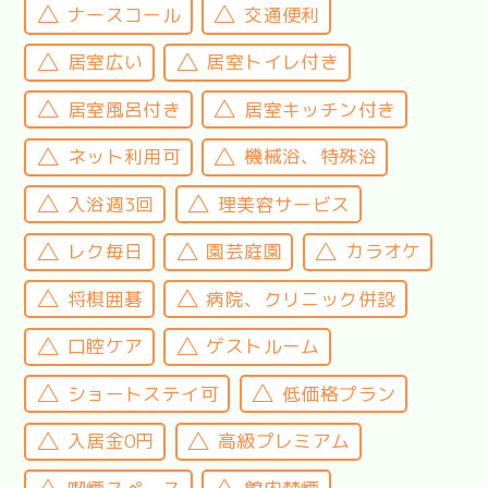
ナースコール
交通便利
居室広い
居室トイレ付き
居室風呂付き
居室キッチン付き
ネット利用可
機械浴、特殊浴
入浴週3回
理美容サービス
レク毎日
園芸庭園
カラオケ
将棋囲碁
病院、クリニック併設
口腔ケア
ゲストルーム
ショートステイ可
低価格プラン
入居金0円
高級プレミアム