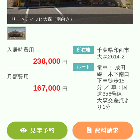
リーベディッヒ大森（南向き）
入居時費用
所在地
千葉県印西市
大森2614-2
238,000
円
ルート
電車： 成田
線 木下南口
月額費用
下車徒歩15
167,000
分 ／ 車：国
円
道356号線
大森交差点よ
り1分
見学予約
資料請求