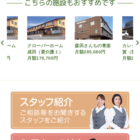
こちらの施設もおすすめです
ーホーム
森田さんちの青楽
カレッサ成田北須
ウィズ
介護１）
月額285,680円
賀（要介護3）
月額170
700円
月額200,930円