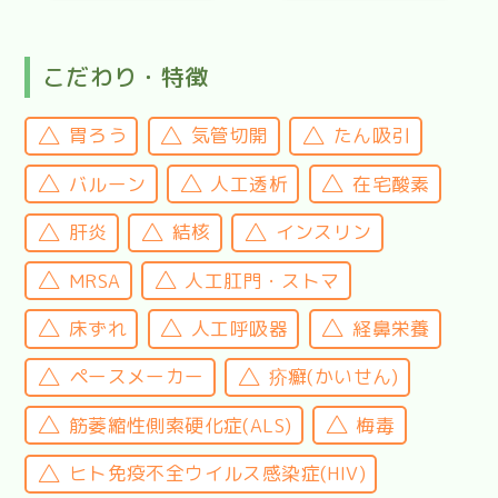
こだわり・特徴
胃ろう
気管切開
たん吸引
バルーン
人工透析
在宅酸素
肝炎
結核
インスリン
MRSA
人工肛門・ストマ
床ずれ
人工呼吸器
経鼻栄養
ペースメーカー
疥癬(かいせん)
筋萎縮性側索硬化症(ALS)
梅毒
ヒト免疫不全ウイルス感染症(HIV)