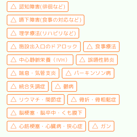
認知障害(徘徊など)
嚥下障害(食事の対応など)
理学療法(リハビリなど)
施設出入口のドアロック
食事療法
中心静脈栄養（IVH）
誤嚥性肺炎
喘息・気管支炎
パーキンソン病
統合失調症
鬱病
リウマチ・関節症
骨折・骨粗鬆症
脳梗塞・脳卒中・くも膜下
心筋梗塞・心臓病・狭心症
ガン