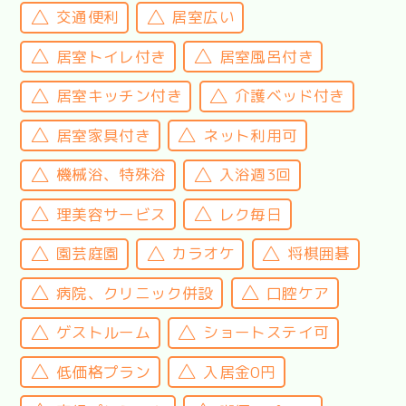
交通便利
居室広い
居室トイレ付き
居室風呂付き
居室キッチン付き
介護ベッド付き
居室家具付き
ネット利用可
機械浴、特殊浴
入浴週3回
理美容サービス
レク毎日
園芸庭園
カラオケ
将棋囲碁
病院、クリニック併設
口腔ケア
ゲストルーム
ショートステイ可
低価格プラン
入居金0円