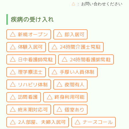
△
お問い合わせください
疾病の受け入れ
新規オープン
即入居可
体験入居可
24時間介護士常駐
日中看護師常駐
24時間看護師常駐
理学療法士
手厚い人員体制
リハビリ体制
夜間有人
訪問看護
終身利用可能
終末期対応可
個室あり
2人部屋、夫婦入居可
ナースコール