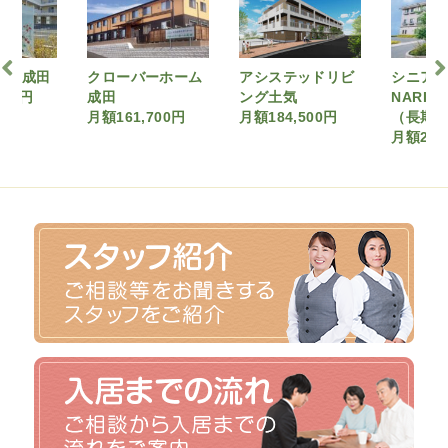
バーホーム
アシステッドリビ
シニア町内会
森田
ング土気
NARITA公津の杜
月額28
,700円
月額184,500円
（長期A契約）
月額242,790円