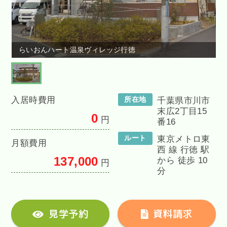
らいおんハート温泉ヴィレッジ行徳
入居時費用
所在地
千葉県市川市
末広2丁目15
0
円
番16
ルート
東京メトロ東
月額費用
西 線 行徳 駅
137,000
から 徒歩 10
円
分
見学予約
資料請求