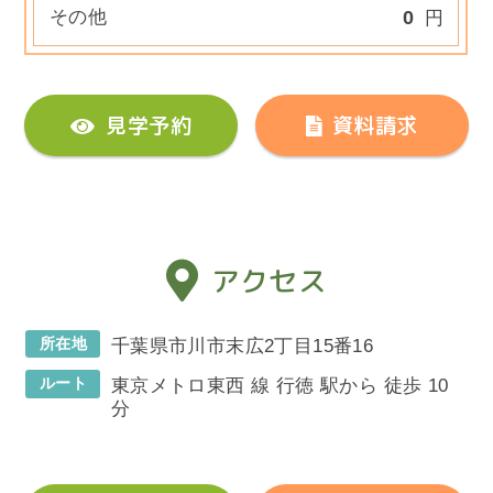
その他
0
円
見学予約
資料請求
アクセス
所在地
千葉県市川市末広2丁目15番16
ルート
東京メトロ東西 線 行徳 駅から 徒歩 10
分