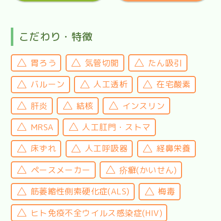
こだわり・特徴
胃ろう
気管切開
たん吸引
バルーン
人工透析
在宅酸素
肝炎
結核
インスリン
MRSA
人工肛門・ストマ
床ずれ
人工呼吸器
経鼻栄養
ペースメーカー
疥癬(かいせん)
筋萎縮性側索硬化症(ALS)
梅毒
ヒト免疫不全ウイルス感染症(HIV)