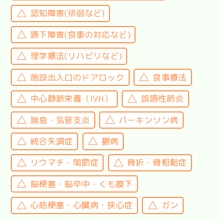
認知障害(徘徊など)
嚥下障害(食事の対応など)
理学療法(リハビリなど)
施設出入口のドアロック
食事療法
中心静脈栄養（IVH）
誤嚥性肺炎
喘息・気管支炎
パーキンソン病
統合失調症
鬱病
リウマチ・関節症
骨折・骨粗鬆症
脳梗塞・脳卒中・くも膜下
心筋梗塞・心臓病・狭心症
ガン