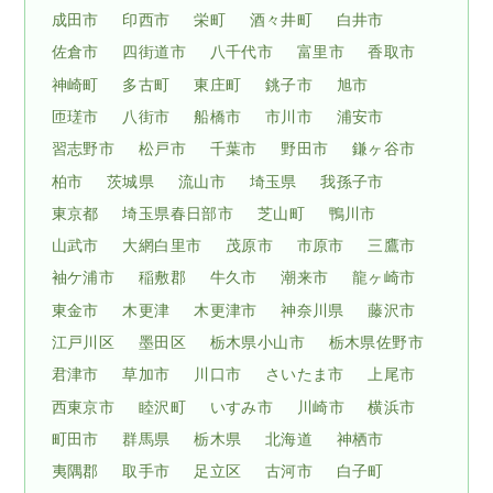
成田市
印西市
栄町
酒々井町
白井市
佐倉市
四街道市
八千代市
富里市
香取市
神崎町
多古町
東庄町
銚子市
旭市
匝瑳市
八街市
船橋市
市川市
浦安市
習志野市
松戸市
千葉市
野田市
鎌ヶ谷市
柏市
茨城県
流山市
埼玉県
我孫子市
東京都
埼玉県春日部市
芝山町
鴨川市
山武市
大網白里市
茂原市
市原市
三鷹市
袖ケ浦市
稲敷郡
牛久市
潮来市
龍ヶ崎市
東金市
木更津
木更津市
神奈川県
藤沢市
江戸川区
墨田区
栃木県小山市
栃木県佐野市
君津市
草加市
川口市
さいたま市
上尾市
西東京市
睦沢町
いすみ市
川崎市
横浜市
町田市
群馬県
栃木県
北海道
神栖市
夷隅郡
取手市
足立区
古河市
白子町