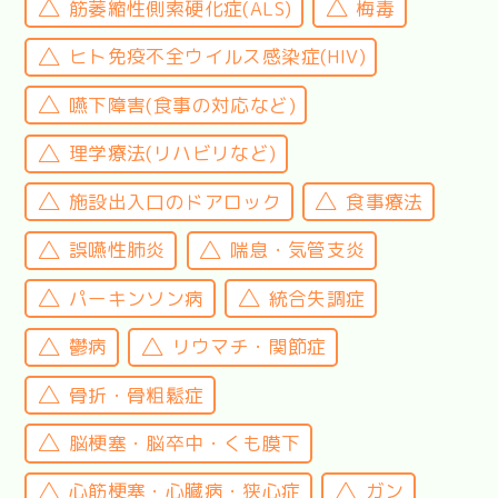
筋萎縮性側索硬化症(ALS)
梅毒
ヒト免疫不全ウイルス感染症(HIV)
嚥下障害(食事の対応など)
理学療法(リハビリなど)
施設出入口のドアロック
食事療法
誤嚥性肺炎
喘息・気管支炎
パーキンソン病
統合失調症
鬱病
リウマチ・関節症
骨折・骨粗鬆症
脳梗塞・脳卒中・くも膜下
心筋梗塞・心臓病・狭心症
ガン