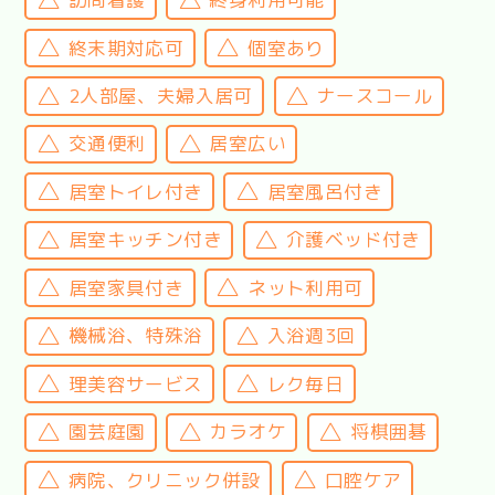
終末期対応可
個室あり
2人部屋、夫婦入居可
ナースコール
交通便利
居室広い
居室トイレ付き
居室風呂付き
居室キッチン付き
介護ベッド付き
居室家具付き
ネット利用可
機械浴、特殊浴
入浴週3回
理美容サービス
レク毎日
園芸庭園
カラオケ
将棋囲碁
病院、クリニック併設
口腔ケア