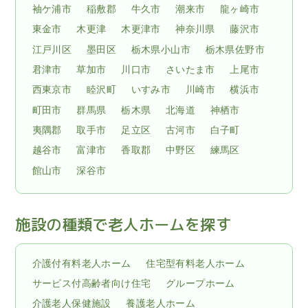
袖ケ浦市
稲敷郡
牛久市
潮来市
龍ヶ崎市
東金市
木更津
木更津市
神奈川県
藤沢市
江戸川区
墨田区
栃木県小山市
栃木県佐野市
君津市
草加市
川口市
さいたま市
上尾市
西東京市
睦沢町
いすみ市
川崎市
横浜市
町田市
群馬県
栃木県
北海道
神栖市
夷隅郡
取手市
足立区
古河市
白子町
越谷市
富津市
香取郡
中野区
練馬区
館山市
深谷市
施設の種類で老人ホームを探す
介護付有料老人ホーム
住宅型有料老人ホーム
サービス付高齢者向け住宅
グループホーム
介護老人保健施設
養護老人ホーム