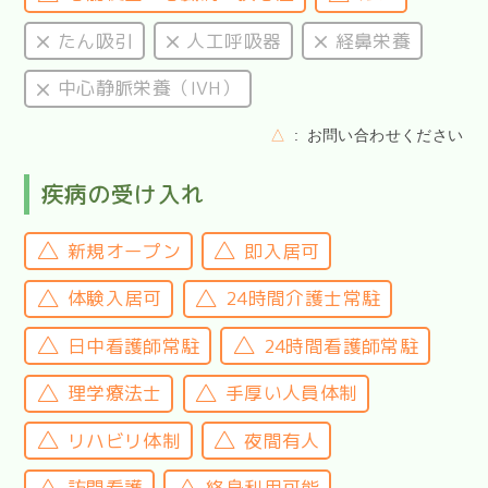
たん吸引
人工呼吸器
経鼻栄養
中心静脈栄養（IVH）
△
お問い合わせください
疾病の受け入れ
新規オープン
即入居可
体験入居可
24時間介護士常駐
日中看護師常駐
24時間看護師常駐
理学療法士
手厚い人員体制
リハビリ体制
夜間有人
訪問看護
終身利用可能