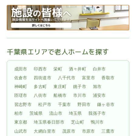
千葉県エリアで老人ホームを探す
成田市
印西市
栄町
酒々井町
白井市
佐倉市
四街道市
八千代市
富里市
香取市
神崎町
多古町
東庄町
銚子市
旭市
匝瑳市
八街市
船橋市
市川市
浦安市
習志野市
松戸市
千葉市
野田市
鎌ヶ谷市
柏市
茨城県
流山市
埼玉県
我孫子市
東京都
埼玉県春日部市
芝山町
鴨川市
山武市
大網白里市
茂原市
市原市
三鷹市