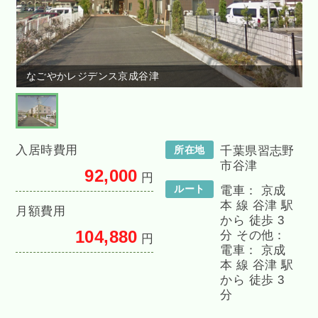
なごやかレジデンス京成谷津
入居時費用
所在地
千葉県習志野
市谷津
92,000
円
ルート
電車： 京成
本 線 谷津 駅
月額費用
から 徒歩 3
104,880
分 その他：
円
電車： 京成
本 線 谷津 駅
から 徒歩 3
分