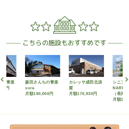
こちらの施設もおすすめです
ちの青楽
カレッサ成田北須
シニア町内会
ウィズ
賀
NARITA公津の杜
月額170
000円
月額170,930円
（長期A契約）
月額242,790円