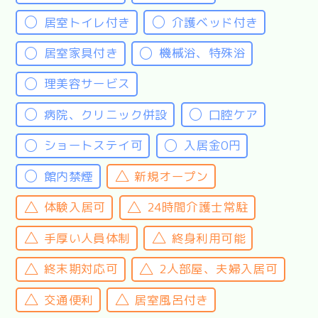
居室トイレ付き
介護ベッド付き
居室家具付き
機械浴、特殊浴
理美容サービス
病院、クリニック併設
口腔ケア
ショートステイ可
入居金0円
館内禁煙
新規オープン
体験入居可
24時間介護士常駐
手厚い人員体制
終身利用可能
終末期対応可
2人部屋、夫婦入居可
交通便利
居室風呂付き