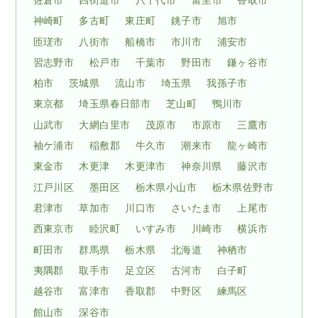
佐倉市
四街道市
八千代市
富里市
香取市
神崎町
多古町
東庄町
銚子市
旭市
匝瑳市
八街市
船橋市
市川市
浦安市
習志野市
松戸市
千葉市
野田市
鎌ヶ谷市
柏市
茨城県
流山市
埼玉県
我孫子市
東京都
埼玉県春日部市
芝山町
鴨川市
山武市
大網白里市
茂原市
市原市
三鷹市
袖ケ浦市
稲敷郡
牛久市
潮来市
龍ヶ崎市
東金市
木更津
木更津市
神奈川県
藤沢市
江戸川区
墨田区
栃木県小山市
栃木県佐野市
君津市
草加市
川口市
さいたま市
上尾市
西東京市
睦沢町
いすみ市
川崎市
横浜市
町田市
群馬県
栃木県
北海道
神栖市
夷隅郡
取手市
足立区
古河市
白子町
越谷市
富津市
香取郡
中野区
練馬区
館山市
深谷市