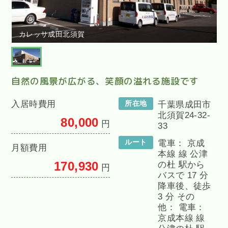
カレッサ成田北須賀
自然の風景が広がる、笑顔の溢れる施設です
入居時費用
所在地
千葉県成田市
北須賀24-32-
80,000
円
33
ルート
電車： 京成
月額費用
本線 線 公津
170,930
の杜 駅から
円
バスで 17 分
降車後、徒歩
3 分 その
他： 電車：
京成本線 線