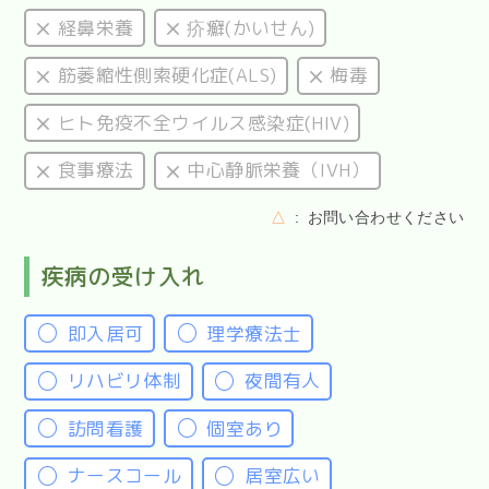
経鼻栄養
疥癬(かいせん)
筋萎縮性側索硬化症(ALS)
梅毒
ヒト免疫不全ウイルス感染症(HIV)
食事療法
中心静脈栄養（IVH）
△
お問い合わせください
疾病の受け入れ
即入居可
理学療法士
リハビリ体制
夜間有人
訪問看護
個室あり
ナースコール
居室広い