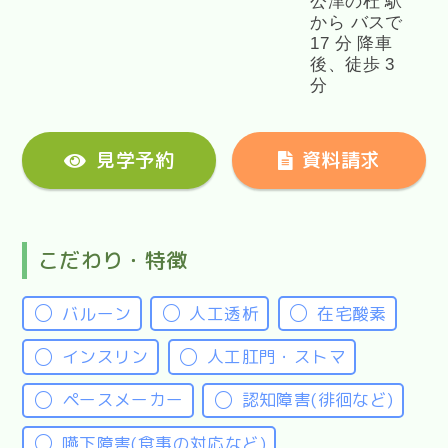
公津の杜 駅
から バスで
17 分 降車
後、徒歩 3
分
見学予約
資料請求
こだわり・特徴
バルーン
人工透析
在宅酸素
インスリン
人工肛門・ストマ
ペースメーカー
認知障害(徘徊など)
嚥下障害(食事の対応など)