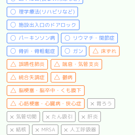
理学療法(リハビリなど)
施設出入口のドアロック
パーキンソン病
リウマチ・関節症
骨折・骨粗鬆症
ガン
床ずれ
誤嚥性肺炎
喘息・気管支炎
統合失調症
鬱病
脳梗塞・脳卒中・くも膜下
心筋梗塞・心臓病・狭心症
胃ろう
気管切開
たん吸引
肝炎
結核
MRSA
人工呼吸器