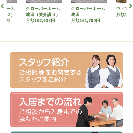
ーホーム
クローバーホーム
ウィズ・ワン成田
カレッ
介護４）
成田
月額170,560円
賀（要介
638円
月額161,700円
月額200