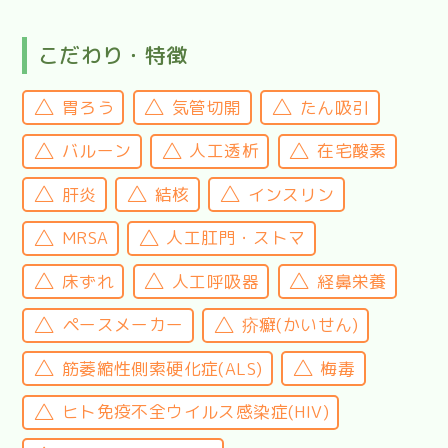
こだわり・特徴
胃ろう
気管切開
たん吸引
バルーン
人工透析
在宅酸素
肝炎
結核
インスリン
MRSA
人工肛門・ストマ
床ずれ
人工呼吸器
経鼻栄養
ペースメーカー
疥癬(かいせん)
筋萎縮性側索硬化症(ALS)
梅毒
ヒト免疫不全ウイルス感染症(HIV)