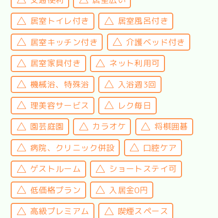
居室トイレ付き
居室風呂付き
居室キッチン付き
介護ベッド付き
居室家具付き
ネット利用可
機械浴、特殊浴
入浴週3回
理美容サービス
レク毎日
園芸庭園
カラオケ
将棋囲碁
病院、クリニック併設
口腔ケア
ゲストルーム
ショートステイ可
低価格プラン
入居金0円
高級プレミアム
喫煙スペース