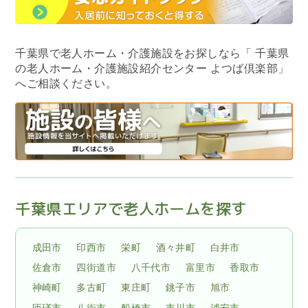
千葉県で老人ホーム・介護施設をお探しなら
「 千葉県
の老人ホーム・介護施設紹介センター よつば倶楽部」
へご相談ください。
千葉県エリアで老人ホームを探す
成田市
印西市
栄町
酒々井町
白井市
佐倉市
四街道市
八千代市
富里市
香取市
神崎町
多古町
東庄町
銚子市
旭市
匝瑳市
八街市
船橋市
市川市
浦安市