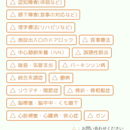
認知障害(徘徊など)
嚥下障害(食事の対応など)
理学療法(リハビリなど)
施設出入口のドアロック
食事療法
中心静脈栄養（IVH）
誤嚥性肺炎
喘息・気管支炎
パーキンソン病
統合失調症
鬱病
リウマチ・関節症
骨折・骨粗鬆症
脳梗塞・脳卒中・くも膜下
心筋梗塞・心臓病・狭心症
ガン
△
お問い合わせください