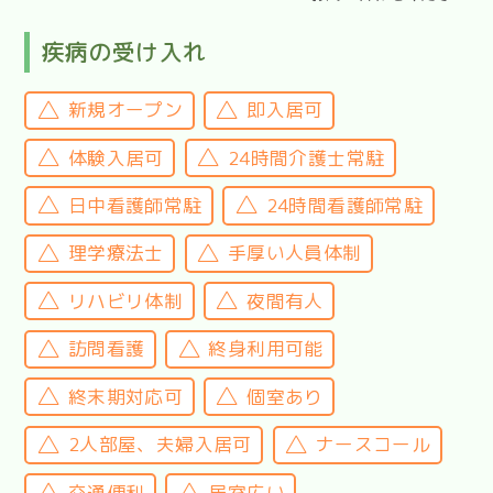
疾病の受け入れ
新規オープン
即入居可
体験入居可
24時間介護士常駐
日中看護師常駐
24時間看護師常駐
理学療法士
手厚い人員体制
リハビリ体制
夜間有人
訪問看護
終身利用可能
終末期対応可
個室あり
2人部屋、夫婦入居可
ナースコール
交通便利
居室広い