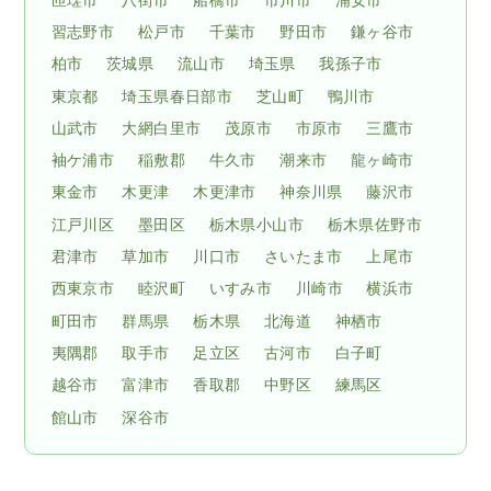
習志野市
松戸市
千葉市
野田市
鎌ヶ谷市
柏市
茨城県
流山市
埼玉県
我孫子市
東京都
埼玉県春日部市
芝山町
鴨川市
山武市
大網白里市
茂原市
市原市
三鷹市
袖ケ浦市
稲敷郡
牛久市
潮来市
龍ヶ崎市
東金市
木更津
木更津市
神奈川県
藤沢市
江戸川区
墨田区
栃木県小山市
栃木県佐野市
君津市
草加市
川口市
さいたま市
上尾市
西東京市
睦沢町
いすみ市
川崎市
横浜市
町田市
群馬県
栃木県
北海道
神栖市
夷隅郡
取手市
足立区
古河市
白子町
越谷市
富津市
香取郡
中野区
練馬区
館山市
深谷市