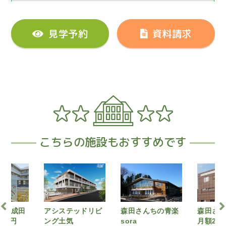
見学予約
資料請求
こちらの施設もおすすめです
テッドリビ
森田さんちの青楽
森田さんちの青楽
クロー
気
sora
月額285,680円
成田（