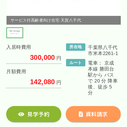
サービス付高齢者向け住宅 天賀八千代
入居時費用
所在地
千葉県八千代
市米本2261-1
300,000
円
ルート
電車： 京成
本線 勝田台
月額費用
駅から バス
142,080
で 20 分 降車
円
後、徒歩 5
分
見学予約
資料請求