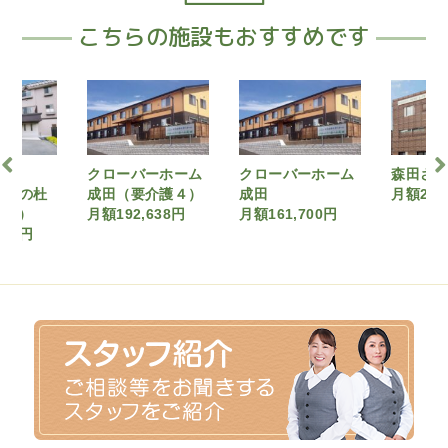
こちらの施設もおすすめです
バーホーム
クローバーホーム
森田さんちの青楽
アシ
要介護４）
成田
月額285,680円
ング土
2,638円
月額161,700円
プラン
月額17