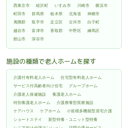
西東京市
睦沢町
いすみ市
川崎市
横浜市
町田市
群馬県
栃木県
北海道
神栖市
夷隅郡
取手市
足立区
古河市
白子町
越谷市
富津市
香取郡
中野区
練馬区
館山市
深谷市
施設の種類で老人ホームを探す
介護付有料老人ホーム
住宅型有料老人ホーム
サービス付高齢者向け住宅
グループホーム
介護老人保健施設
養護老人ホーム
特別養護老人ホーム
介護療養型医療施設
ケアハウス
ケアホーム
小規模多機能型居宅介護
ショートステイ
新型特養・ユニット型特養
シニア向け分譲マンション
訪問介護サービス