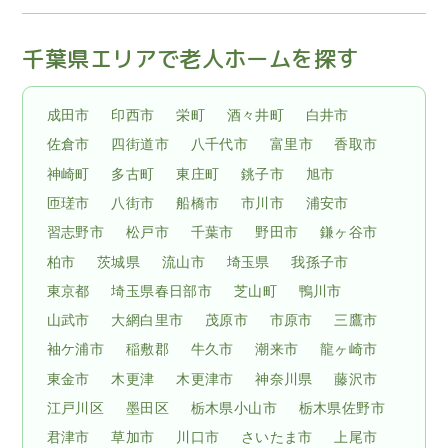
千葉県エリアで老人ホームを探す
成田市
印西市
栄町
酒々井町
白井市
佐倉市
四街道市
八千代市
富里市
香取市
神崎町
多古町
東庄町
銚子市
旭市
匝瑳市
八街市
船橋市
市川市
浦安市
習志野市
松戸市
千葉市
野田市
鎌ヶ谷市
柏市
茨城県
流山市
埼玉県
我孫子市
東京都
埼玉県春日部市
芝山町
鴨川市
山武市
大網白里市
茂原市
市原市
三鷹市
袖ケ浦市
稲敷郡
牛久市
潮来市
龍ヶ崎市
東金市
木更津
木更津市
神奈川県
藤沢市
江戸川区
墨田区
栃木県小山市
栃木県佐野市
君津市
草加市
川口市
さいたま市
上尾市