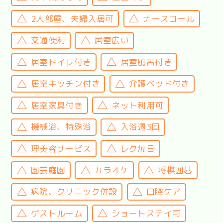
2人部屋、夫婦入居可
ナースコール
交通便利
居室広い
居室トイレ付き
居室風呂付き
居室キッチン付き
介護ベッド付き
居室家具付き
ネット利用可
機械浴、特殊浴
入浴週3回
理美容サービス
レク毎日
園芸庭園
カラオケ
将棋囲碁
病院、クリニック併設
口腔ケア
ゲストルーム
ショートステイ可