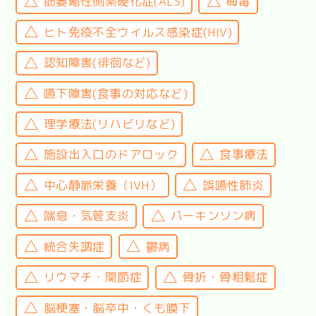
筋萎縮性側索硬化症(ALS)
梅毒
ヒト免疫不全ウイルス感染症(HIV)
認知障害(徘徊など)
嚥下障害(食事の対応など)
理学療法(リハビリなど)
施設出入口のドアロック
食事療法
中心静脈栄養（IVH）
誤嚥性肺炎
喘息・気管支炎
パーキンソン病
統合失調症
鬱病
リウマチ・関節症
骨折・骨粗鬆症
脳梗塞・脳卒中・くも膜下