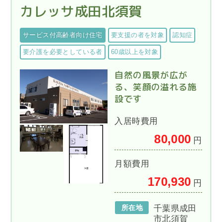
カレッサ成田北須賀
サービス付高齢者向け住宅
要支援の者を対象
認知症
要介護を必要としている者
60歳以上を対象
自然の風景が広が
る、笑顔の溢れる施
設です
入居時費用
80,000
円
月額費用
170,930
円
所在地
千葉県成田
市北須賀