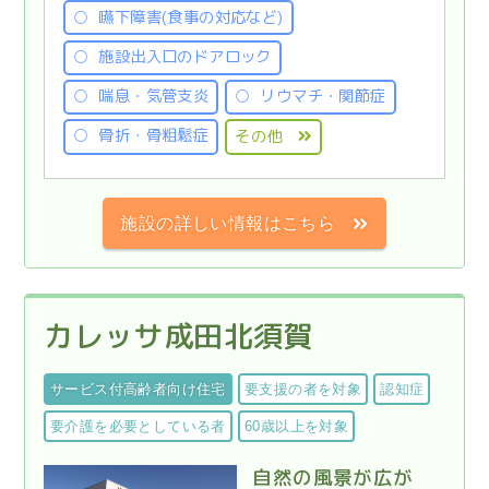
嚥下障害(食事の対応など)
施設出入口のドアロック
喘息・気管支炎
リウマチ・関節症
骨折・骨粗鬆症
その他
施設の詳しい情報はこちら
カレッサ成田北須賀
サービス付高齢者向け住宅
要支援の者を対象
認知症
要介護を必要としている者
60歳以上を対象
自然の風景が広が