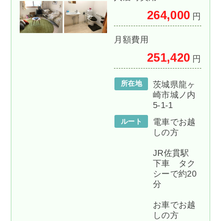
264,000
円
月額費用
251,420
円
所在地
茨城県龍ヶ
崎市城ノ内
5-1-1
ルート
電車でお越
しの方
JR佐貫駅
下車 タク
シーで約20
分
お車でお越
しの方