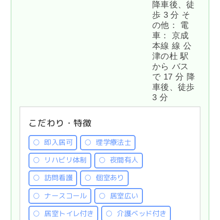
降車後、徒
歩 3 分 そ
の他： 電
車： 京成
本線 線 公
津の杜 駅
から バス
で 17 分 降
車後、徒歩
3 分
こだわり・特徴
即入居可
理学療法士
リハビリ体制
夜間有人
訪問看護
個室あり
ナースコール
居室広い
居室トイレ付き
介護ベッド付き