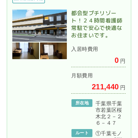
都会型プチリゾー
ト！２４時間看護師
常駐で安心で快適な
お住まいです。
入居時費用
0
円
月額費用
211,440
円
所在地
千葉県千葉
市若葉区桜
木北２－２
６－４７
ルート
①千葉モノ