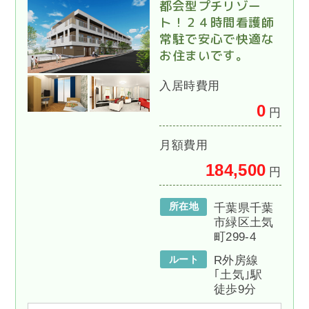
都会型プチリゾー
ト！２４時間看護師
常駐で安心で快適な
お住まいです。
入居時費用
0
円
月額費用
184,500
円
所在地
千葉県千葉
市緑区土気
町299-4
ルート
R外房線
｢土気｣駅
徒歩9分