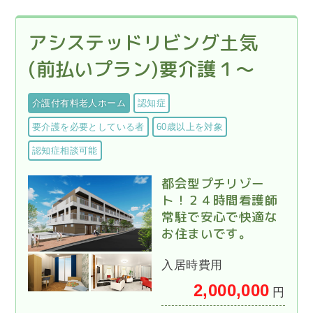
アシステッドリビング土気
(前払いプラン)要介護１～
介護付有料老人ホーム
認知症
要介護を必要としている者
60歳以上を対象
認知症相談可能
都会型プチリゾー
ト！２４時間看護師
常駐で安心で快適な
お住まいです。
入居時費用
2,000,000
円