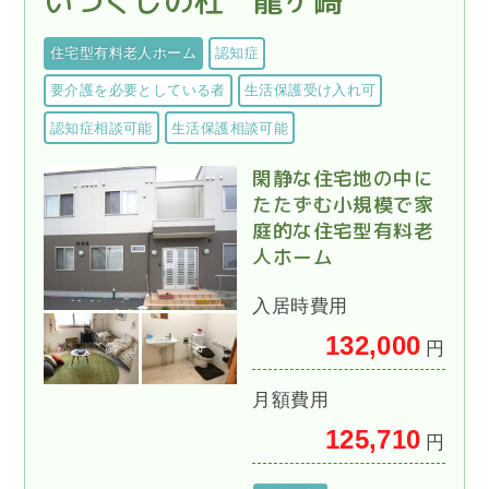
いつくしの杜 龍ヶ崎
住宅型有料老人ホーム
認知症
要介護を必要としている者
生活保護受け入れ可
認知症相談可能
生活保護相談可能
閑静な住宅地の中に
たたずむ小規模で家
庭的な住宅型有料老
人ホーム
入居時費用
132,000
円
月額費用
125,710
円