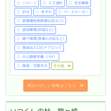
バルーン
人工透析
在宅酸素
肝炎
床ずれ
ペースメーカー
筋萎縮性側索硬化症(ALS)
認知障害(徘徊など)
嚥下障害(食事の対応など)
施設出入口のドアロック
中心静脈栄養（IVH）
喘息・気管支炎
その他
施設の詳しい情報はこちら