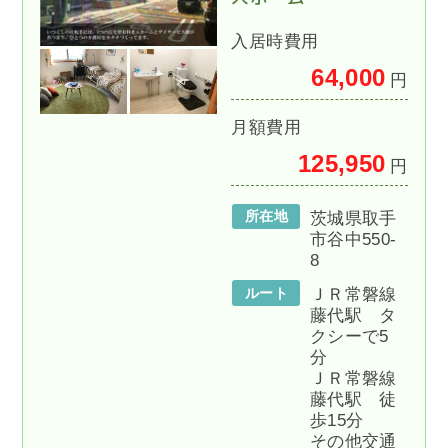
入居時費用
64,000
円
月額費用
125,950
円
所在地
茨城県取手
市谷中550-
8
ルート
ＪＲ常磐線
藤代駅 タ
クシーで5
分
ＪＲ常磐線
藤代駅 徒
歩15分
その他交通