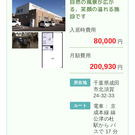
自然の風景が広が
る、笑顔の溢れる施
設です
入居時費用
80,000
円
月額費用
200,930
円
所在地
千葉県成田
市北須賀
24-32-33
ルート
電車： 京
成本線 線
公津の杜
駅から バ
スで 17 分