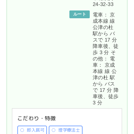
24-32-33
ルート
電車： 京
成本線 線
公津の杜
駅から バ
スで 17 分
降車後、徒
歩 3 分 そ
の他： 電
車： 京成
本線 線 公
津の杜 駅
から バス
で 17 分 降
車後、徒歩
3 分
こだわり・特徴
即入居可
理学療法士