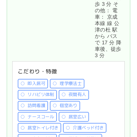
歩 3 分 そ
の他： 電
車： 京成
本線 線 公
津の杜 駅
から バス
で 17 分 降
車後、徒歩
3 分
こだわり・特徴
即入居可
理学療法士
リハビリ体制
夜間有人
訪問看護
個室あり
ナースコール
居室広い
居室トイレ付き
介護ベッド付き