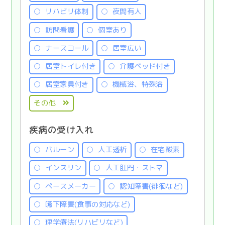
リハビリ体制
夜間有人
訪問看護
個室あり
ナースコール
居室広い
居室トイレ付き
介護ベッド付き
居室家具付き
機械浴、特殊浴
その他
疾病の受け入れ
バルーン
人工透析
在宅酸素
インスリン
人工肛門・ストマ
ペースメーカー
認知障害(徘徊など)
嚥下障害(食事の対応など)
理学療法(リハビリなど)