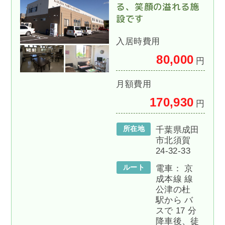
る、笑顔の溢れる施
設です
入居時費用
80,000
円
月額費用
170,930
円
所在地
千葉県成田
市北須賀
24-32-33
ルート
電車： 京
成本線 線
公津の杜
駅から バ
スで 17 分
降車後、徒