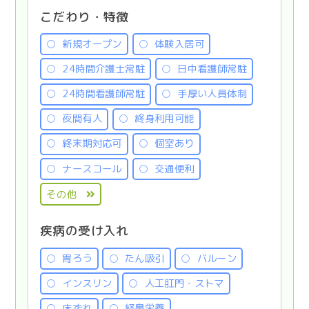
こだわり・特徴
新規オープン
体験入居可
24時間介護士常駐
日中看護師常駐
24時間看護師常駐
手厚い人員体制
夜間有人
終身利用可能
終末期対応可
個室あり
ナースコール
交通便利
その他
疾病の受け入れ
胃ろう
たん吸引
バルーン
インスリン
人工肛門・ストマ
床ずれ
経鼻栄養