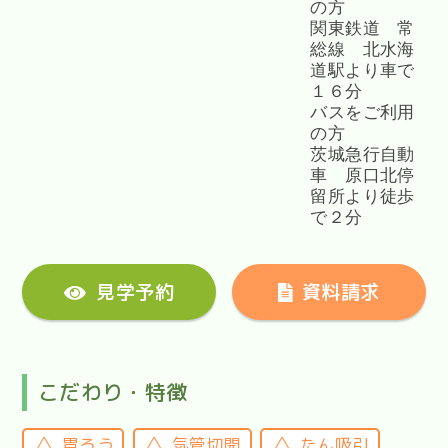
の方
関東鉄道 常
総線 北水海
道駅より車で
１６分
バスをご利用
の方
茨城急行自動
車 原口北停
留所より徒歩
で２分
見学予約
資料請求
こだわり・特徴
胃ろう
気管切開
たん吸引