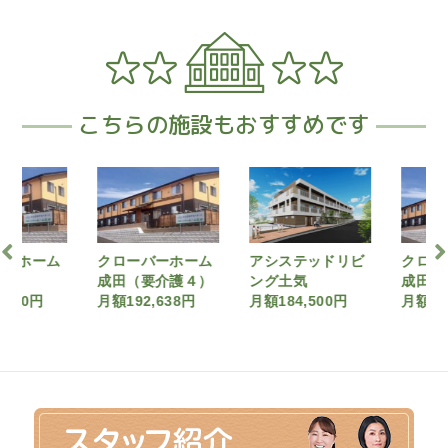
こちらの施設もおすすめです
ーホーム
クローバーホーム
アシステッドリビ
クロー
成田（要介護４）
ング土気
成田（
700円
月額192,638円
月額184,500円
月額184