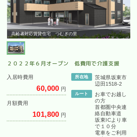
高齢者対応賃貸住宅 つむぎの里
２０２２年６月オープン 低費用で介護支援
入居時費用
所在地
茨城県坂東市
辺田1518-2
60,000
円
ルート
お車でお越し
の方
月額費用
首都圏中央連
101,800
絡自動車道
円
坂東ICより車
で１０分
電車をご利用