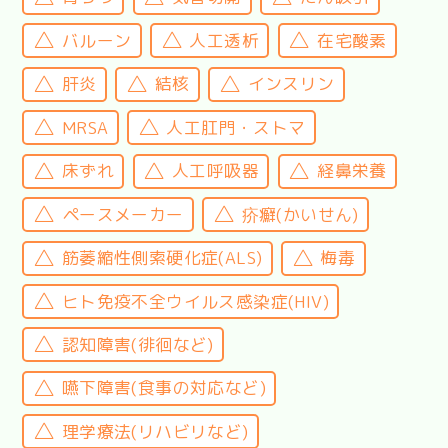
バルーン
人工透析
在宅酸素
肝炎
結核
インスリン
MRSA
人工肛門・ストマ
床ずれ
人工呼吸器
経鼻栄養
ペースメーカー
疥癬(かいせん)
筋萎縮性側索硬化症(ALS)
梅毒
ヒト免疫不全ウイルス感染症(HIV)
認知障害(徘徊など)
嚥下障害(食事の対応など)
理学療法(リハビリなど)