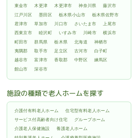
東金市
木更津
木更津市
神奈川県
藤沢市
江戸川区
墨田区
栃木県小山市
栃木県佐野市
君津市
草加市
川口市
さいたま市
上尾市
西東京市
睦沢町
いすみ市
川崎市
横浜市
町田市
群馬県
栃木県
北海道
神栖市
夷隅郡
取手市
足立区
古河市
白子町
越谷市
富津市
香取郡
中野区
練馬区
館山市
深谷市
施設の種類で老人ホームを探す
介護付有料老人ホーム
住宅型有料老人ホーム
サービス付高齢者向け住宅
グループホーム
介護老人保健施設
養護老人ホーム
特別養護老人ホーム
介護療養型医療施設