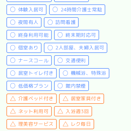
体験入居可
24時間介護士常駐
夜間有人
訪問看護
終身利用可能
終末期対応可
個室あり
2人部屋、夫婦入居可
ナースコール
交通便利
居室トイレ付き
機械浴、特殊浴
低価格プラン
館内禁煙
介護ベッド付き
居室家具付き
ネット利用可
入浴週3回
理美容サービス
レク毎日