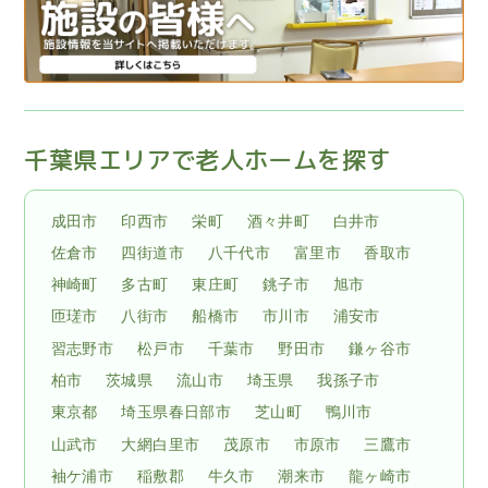
千葉県エリアで老人ホームを探す
成田市
印西市
栄町
酒々井町
白井市
佐倉市
四街道市
八千代市
富里市
香取市
神崎町
多古町
東庄町
銚子市
旭市
匝瑳市
八街市
船橋市
市川市
浦安市
習志野市
松戸市
千葉市
野田市
鎌ヶ谷市
柏市
茨城県
流山市
埼玉県
我孫子市
東京都
埼玉県春日部市
芝山町
鴨川市
山武市
大網白里市
茂原市
市原市
三鷹市
袖ケ浦市
稲敷郡
牛久市
潮来市
龍ヶ崎市