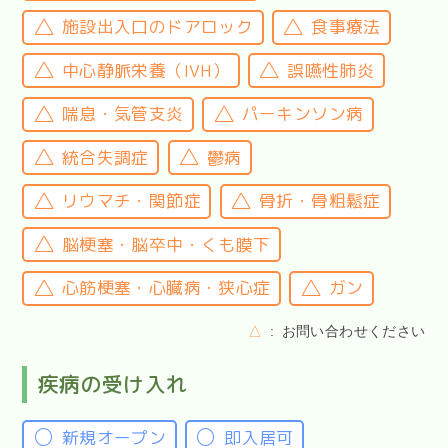
施設出入口のドアロック
食事療法
中心静脈栄養（IVH）
誤嚥性肺炎
喘息・気管支炎
パーキンソン病
統合失調症
鬱病
リウマチ・関節症
骨折・骨粗鬆症
脳梗塞・脳卒中・くも膜下
心筋梗塞・心臓病・狭心症
ガン
△
お問い合わせください
疾病の受け入れ
新規オープン
即入居可