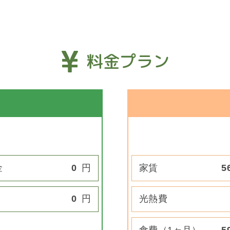
料金プラン
金
0
円
家賃
5
0
円
光熱費
食費（1ヶ月）
5