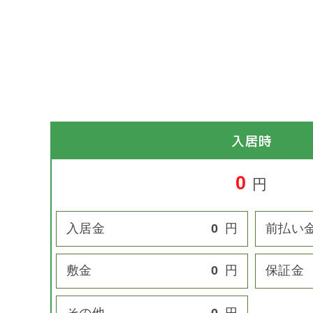
入居時
0
円
入居金
0
円
前払い
敷金
0
円
保証金
その他
0
円