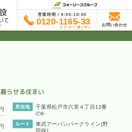
設
営業時間 / 9:00-18:00
いて
0120-1165-33
お問い合わせ
イイローゴ
サンサン
に暮らせる住まい
千葉県松戸市六実４丁目12番
所在地
円
の6
東武アーバンパークライン(野
ルート
円
田線)