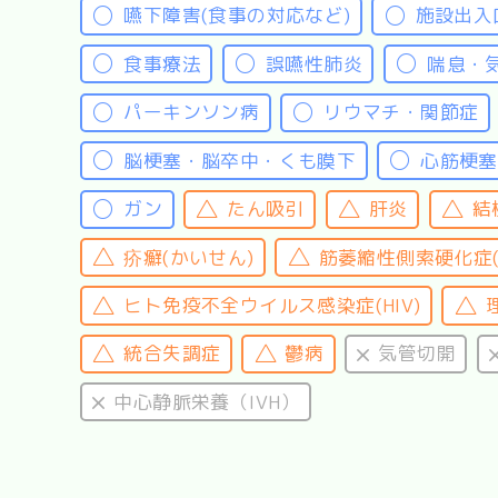
嚥下障害(食事の対応など)
施設出入
食事療法
誤嚥性肺炎
喘息・
パーキンソン病
リウマチ・関節症
脳梗塞・脳卒中・くも膜下
心筋梗塞
ガン
たん吸引
肝炎
結
疥癬(かいせん)
筋萎縮性側索硬化症(A
ヒト免疫不全ウイルス感染症(HIV)
統合失調症
鬱病
気管切開
中心静脈栄養（IVH）