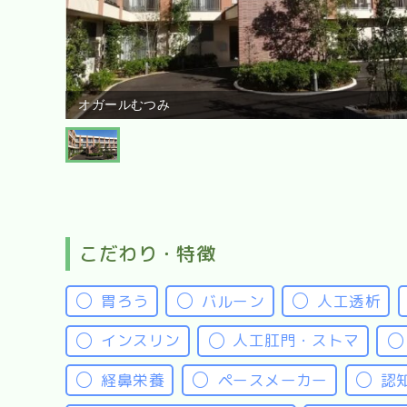
オガールむつみ
こだわり・特徴
胃ろう
バルーン
人工透析
インスリン
人工肛門・ストマ
経鼻栄養
ペースメーカー
認