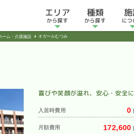
エリア
種類
施
から探す
から探す
につ
オガールむつみ
ホーム・介護施設
喜びや笑顔が溢れ、安心・安全
0
入居時費用
172,600
月額費用