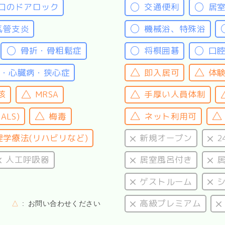
口のドアロック
交通便利
居
気管支炎
機械浴、特殊浴
骨折・骨粗鬆症
将棋囲碁
口
・心臓病・狭心症
即入居可
体
核
MRSA
手厚い人員体制
LS)
梅毒
ネット利用可
理学療法(リハビリなど)
新規オープン
2
人工呼吸器
居室風呂付き
ゲストルーム
高級プレミアム
△
お問い合わせください