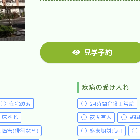
見学予約
疾病の受け入れ
在宅酸素
24時間介護士常駐
床ずれ
夜間有人
訪
知障害(徘徊など)
終末期対応可