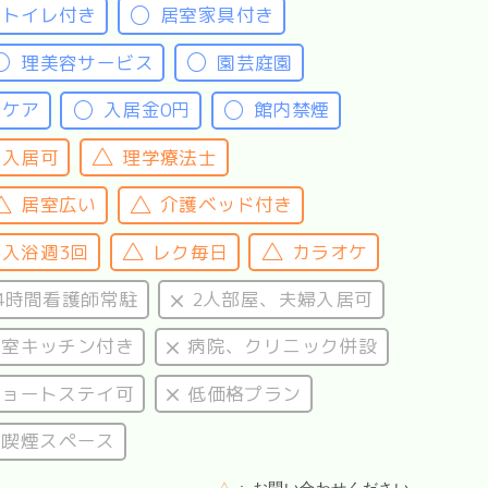
室トイレ付き
居室家具付き
理美容サービス
園芸庭園
腔ケア
入居金0円
館内禁煙
験入居可
理学療法士
居室広い
介護ベッド付き
入浴週3回
レク毎日
カラオケ
4時間看護師常駐
2人部屋、夫婦入居可
居室キッチン付き
病院、クリニック併設
ショートステイ可
低価格プラン
喫煙スペース