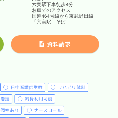
六実駅下車徒歩4分
お車でのアクセス
国道464号線から東武野田線
「六実駅」そば
資料請求
日中看護師常駐
リハビリ体制
問看護
終身利用可能
個室あり
ナースコール