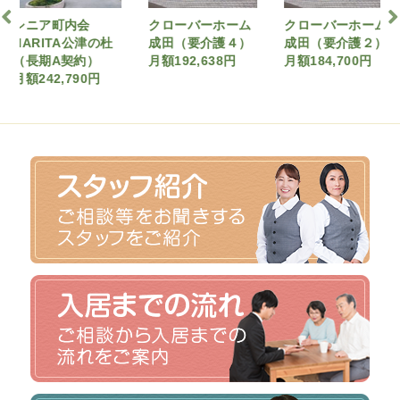
町内会
クローバーホーム
クローバーホーム
アシス
A公津の杜
成田（要介護４）
成田（要介護２）
ング土気
契約）
月額192,638円
月額184,700円
プラン)
790円
月額171