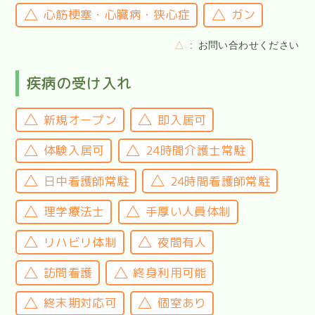
心筋梗塞・心臓病・狭心症
ガン
△
お問い合わせください
疾病の受け入れ
新規オープン
即入居可
体験入居可
24時間介護士常駐
日中看護師常駐
24時間看護師常駐
理学療法士
手厚い人員体制
リハビリ体制
夜間有人
訪問看護
終身利用可能
終末期対応可
個室あり