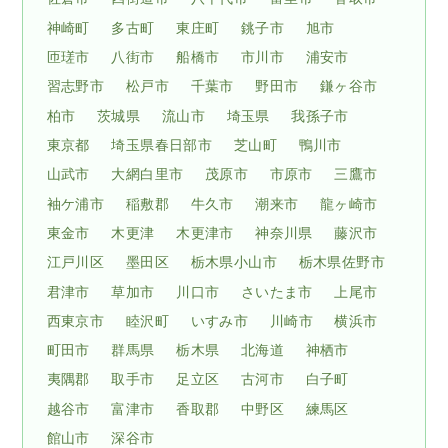
神崎町
多古町
東庄町
銚子市
旭市
匝瑳市
八街市
船橋市
市川市
浦安市
習志野市
松戸市
千葉市
野田市
鎌ヶ谷市
柏市
茨城県
流山市
埼玉県
我孫子市
東京都
埼玉県春日部市
芝山町
鴨川市
山武市
大網白里市
茂原市
市原市
三鷹市
袖ケ浦市
稲敷郡
牛久市
潮来市
龍ヶ崎市
東金市
木更津
木更津市
神奈川県
藤沢市
江戸川区
墨田区
栃木県小山市
栃木県佐野市
君津市
草加市
川口市
さいたま市
上尾市
西東京市
睦沢町
いすみ市
川崎市
横浜市
町田市
群馬県
栃木県
北海道
神栖市
夷隅郡
取手市
足立区
古河市
白子町
越谷市
富津市
香取郡
中野区
練馬区
館山市
深谷市