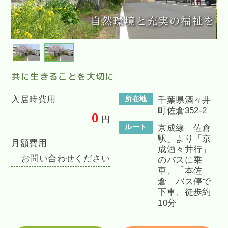
共に生きることを大切に
入居時費用
所在地
千葉県酒々井
町佐倉352-2
0
円
ルート
京成線「佐倉
駅」より「京
月額費用
成酒々井行」
お問い合わせください
のバスに乗
車、「本佐
倉」バス停で
下車、徒歩約
10分