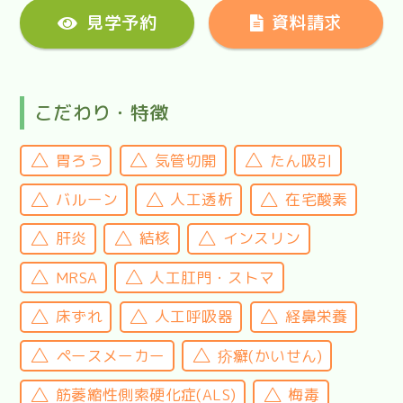
見学予約
資料請求
こだわり・特徴
胃ろう
気管切開
たん吸引
バルーン
人工透析
在宅酸素
肝炎
結核
インスリン
MRSA
人工肛門・ストマ
床ずれ
人工呼吸器
経鼻栄養
ペースメーカー
疥癬(かいせん)
筋萎縮性側索硬化症(ALS)
梅毒