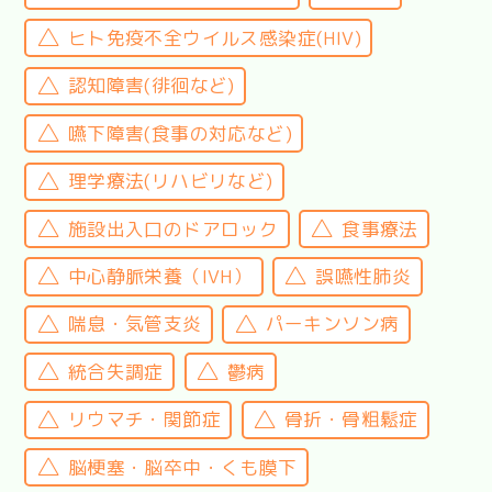
ヒト免疫不全ウイルス感染症(HIV)
認知障害(徘徊など)
嚥下障害(食事の対応など)
理学療法(リハビリなど)
施設出入口のドアロック
食事療法
中心静脈栄養（IVH）
誤嚥性肺炎
喘息・気管支炎
パーキンソン病
統合失調症
鬱病
リウマチ・関節症
骨折・骨粗鬆症
脳梗塞・脳卒中・くも膜下